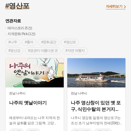
#조선 시대 사회
#농업
#독립운동가
#수령
#왕건
#영산포
자세히보기
#허준
#28독립선언
#온달
#조선역사
#지명유래
#여성독립운동가
#항일투쟁
#원호원두표묘역
#목민관
연관자료
#백년가게
#온라인 생활사박물관
#외성
#동의보감
테마스토리 (5건)
지역문화 Pick (1건)
#단지
#설화
#인물설화
#대한애국부인회
#생활용품
#나주
#홍어
#문화공간
#영산포
#고구마
#김마리아
#바위설화
#인천
#강감찬
#영산강
#경관이 아름다운 곳
#자연 여행지
#강진
#블루리본
#전설
#조선시대 문신
#역사여행
#나주 가볼만한곳
#여성 독립운동가
#지역의 설화
#성곽
#어린이역사콘텐츠
#바다경관이 아름다운곳
#시장음식
#왕건
#내시
#내성
#먼우금
#징채
#제주도설화
#영산강
#바위설화
#대한민국임시정부
#강서구
#마을
#종로구
#노원구
출처 :한국문화원연합회
#부산
#염전
#끈기
#용인의 전설
#여성의원
#풍속
전남
나주시
전남
나주시
#경기도설화
#남자현
#한의학
#동화
#임시의정원
나주의 옛날이야기
나주 영산창이 있던 옛 포
#황해도
#산성
#박물관
#공예품
#영산포
구, 식민수탈의 본거지
...
예로부터 내려오는 나주 지역의 전
나주시 영강동 일원의 영산포구는
설과 설화를 담은 그림책. 고양
...
조선 초기 남부지방의 전세(田稅)
...