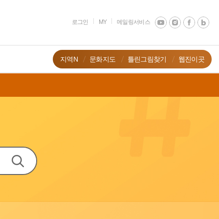
로그인
MY
메일링서비스
지역N
문화지도
틀린그림찾기
웹진이곳