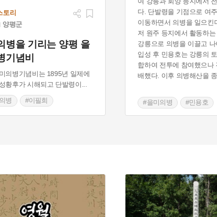
여 강릉과 회양 등지에서 
다. 단발령을 기점으로 여
스토리
이동하면서 의병을 일으킨다
양평군
저 원주 등지에서 활동하는
의병을 기리는 양평 을
강릉으로 의병을 이끌고 나
입성 후 민용호는 강릉의 
병기념비
합하여 전투에 참여했으나 
미의병기념비는 1895년 일제에
배했다. 이후 의병해산을 
명성황후가 시해되고 단발령이
...
미의병
#이필희
#을미의병
#민용호
평의병
#을미의병장
#을미의병장