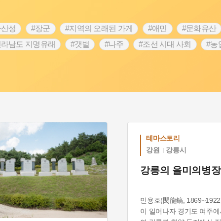
차산성
#장군
#지역의 오래된 가게
#애민
#문화유산
전라남도 지명유래
#갯벌
#나주
#조선 시대 사회
#농
#지명유래
#여성독립운동가
#항일투쟁
#원호원두표묘
#인물설화
#대한애국부인회
#생활용품
#고구마
#여성 독립운동가
#지역의 설화
#성곽
#어린이역사
시정부
#강서구
#마을
#종로구
#노원구
#부산
#동화
#임시의정원
#황해도
#산성
#박물관
#공
테마스토리
강원
강릉시
강릉의 을미의병장
민용호(閔龍鎬, 1869~192
이 일어나자 경기도 여주에