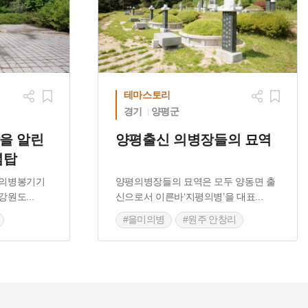
테마스토리
경기
양평군
을 알린
양평출신 의병장들의 묘역
념탑
미의병봉기기
양평의병장들의 묘역은 모두 양동면 출
 강원도
...
신으로서 이른바‘지평의병’을 대표
...
#을미의병
#원주 안창리
#류인석 의병부대
#지평의병
#양평의병