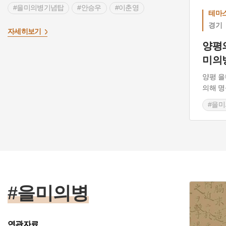
#을미의병기념탑
#안승우
#이춘영
테마
#김백선
경기
자세히보기
양평
미의
양평 을
의해 
#을
#양
#을미의병
연관자료