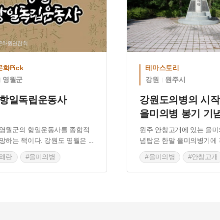
도문화원연합회
화Pick
테마스토리
영월군
강원
원주시
 항일독립운동사
강원도의병의 시작
을미의병 봉기 기
 영월군의 항일운동사를 종합적
원주 안창고개에 있는 을
망하는 책이다. 강원도 영월은
...
념탑은 한말 을미의병기에
진왜란
#을미의병
#을미의병
#안창고개
사의병
#만세운동
#이필희
#강원도의병
국광복군