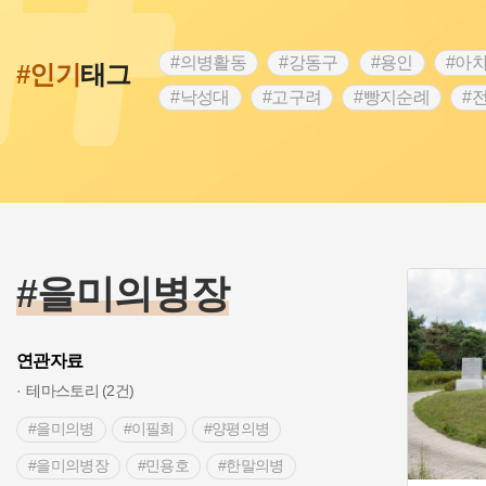
#의병활동
#강동구
#용인
#아
#인기
태그
#낙성대
#고구려
#빵지순례
#
#28독립선언
#온달
#조선역사
#외성
#동의보감
#단지
#설화
#블루리본
#전설
#조선시대 문신
#제주도설화
#영산강
#대한민국임
#경기도설화
#남자현
#한의학
#을미의병장
연관자료
테마스토리 (2건)
#을미의병
#이필희
#양평의병
#을미의병장
#민용호
#한말의병