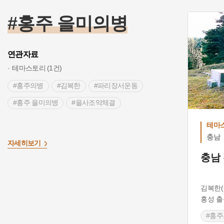
#의성연합의병
#감은리전투
#홍주 을미의병
#의성 가볼만한곳
#민용호
#이강년의진
#영평의 이동전투
#서로군정서
연관자료
#동학농민운동
#안동의병
#장수산성
테마스토리 (1건)
#김원교
#갑오왜란
#최초의병장
#홍주의병
#김복한
#파리장서운동
#을미사변
#을사의병
#을사늑약
#홍주 을미의병
#을사조약체결
#위정척사운동
#임진왜란
#만세운동
#한국광복군
#한말의병장
#정미의병
테마
충남
#이강년
#최익현
#보은의병
자세히보기
충남
#삼년산성
#의병사적지
#남한산성
#대공산성
#기삼연
#문수사
#문수정
김복한(
#의성향교
#의성의병
#진보향교
홍성 출
#의병
#을미의병기념탑
#원주관아 점령
#홍