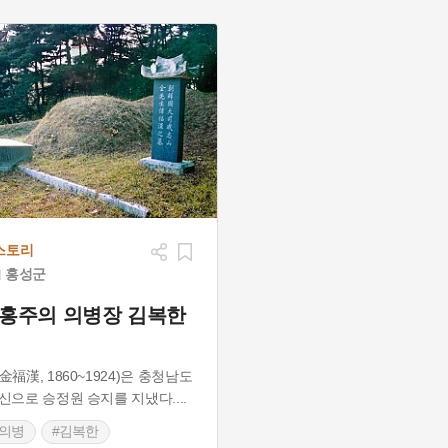
스토리
홍성군
 홍주의 의병장 김복한
金福漢, 1860~1924)은 충청남도
신으로 승정원 승지를 지냈다.
...
주의병
#김복한