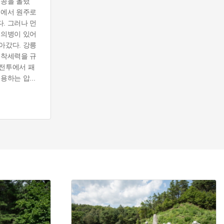
전공을 올렸
주에서 원주로
. 그러나 먼
 의병이 있어
아갔다. 강릉
토착세력을 규
전투에서 패
종용하는 압
...