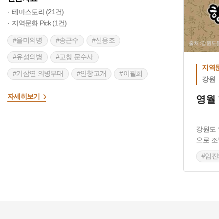
테마스토리 (21건)
지역문화 Pick (1건)
#을미의병
#송근수
#신응조
출처 :강원
#유성의병
#고창 문수사
지역문
#기삼연 의병부대
#안창고개
#이필희
강원
>
#강원도의병
#양평의병
#을미의병장
자세히보기
영월
#문석봉
#사서산보
#지평의병
#제천의병
#아사봉
#수안보전투
강원도
#원주 안창리
#류인석 의병부대
#류인석
으로 조
#임
#처변삼사
#연합의병부대
#독립운동가
#을
#민족해방운동
#항일운동
#역사여행
#한
#경상북도 누정
#청송 가볼만한곳
#민족운동
#이천의병
#청송의병