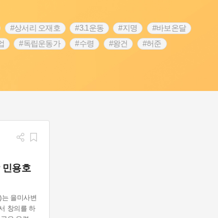
#상서리 오재호
#3.1운동
#지명
#바보온달
업
#독립운동가
#수령
#왕건
#허준
역
#목민관
#백년가게
#온라인 생활사박물관
#김마리아
#바위설화
#인천
#강감찬
#강진
콘텐츠
#내시
#내성
#먼우금
#징채
#염전
#끈기
#용인의 전설
#여성의원
#풍속
예품
#영산포
 민용호
2)는 을미사변
서 창의를 하