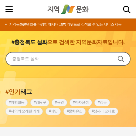
지역문화콘텐츠를 다양한 해시태그(#) 키워드로 검색할 수 있는 서비스 제공
#충청북도 설화
으로 검색한 지역문화자료입니다.
#인기
태그
#의병활동
#강동구
#용인
#아차산성
#장군
#지역의 오래된 가게
#애민
#문화유산
#상서리 오재호
#3.1운동
#지명
#바보온달
#낙성대
#고구려
#빵지순례
#전라남도 지명유래
#갯벌
#나주