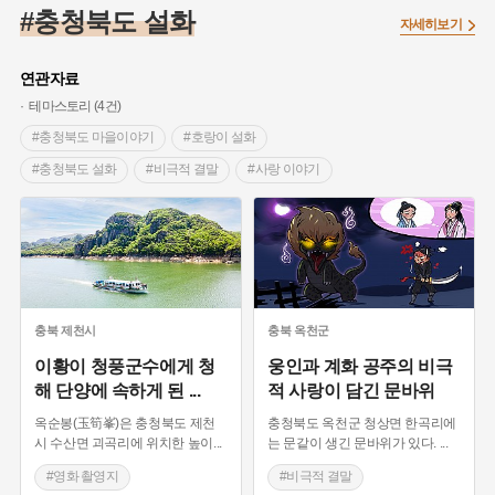
#조선 시대 사회
#농업
#독립운동가
#수령
#왕건
#충청북도 설화
자세히보기
#허준
#28독립선언
#온달
#조선역사
#지명유래
#여성독립운동가
#항일투쟁
#원호원두표묘역
#목민관
연관자료
#백년가게
#온라인 생활사박물관
#외성
#동의보감
테마스토리 (4건)
#단지
#설화
#인물설화
#대한애국부인회
#생활용품
#충청북도 마을이야기
#호랑이 설화
#고구마
#김마리아
#바위설화
#인천
#강감찬
#충청북도 설화
#비극적 결말
#사랑 이야기
#강진
#블루리본
#전설
#조선시대 문신
#청주 지명유래
#청주 가볼만한곳
#영화 촬영지
#여성 독립운동가
#지역의 설화
#성곽
#어린이역사콘텐츠
#충청북도의 산
#내시
#내성
#먼우금
#징채
#제주도설화
#영산강
#대한민국임시정부
#강서구
#마을
#종로구
#노원구
#부산
#염전
#끈기
#용인의 전설
#여성의원
#풍속
충북
제천시
충북
옥천군
#경기도설화
#남자현
#한의학
#동화
#임시의정원
이황이 청풍군수에게 청
웅인과 계화 공주의 비극
해 단양에 속하게 된
...
적 사랑이 담긴 문바위
#황해도
#산성
#박물관
#공예품
#영산포
옥순봉(玉筍峯)은 충청북도 제천
충청북도 옥천군 청상면 한곡리에
시 수산면 괴곡리에 위치한 높이
...
는 문같이 생긴 문바위가 있다.
...
#영화 촬영지
#비극적 결말