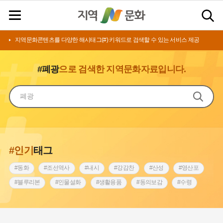
지역문화콘텐츠를 다양한 해시태그(#) 키워드로 검색할 수 있는 서비스 제공
#폐광
으로 검색한 지역문화자료입니다.
#인기
태그
#동화
#조선역사
#내시
#강감찬
#산성
#영산포
#블루리본
#인물설화
#생활용품
#동의보감
#수령
#영산강
#인천
#낙성대
#마을
#지역의 설화
#남자현
#황해도
#아차산성
#한의학
#조선시대 문신