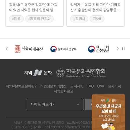
강릉시(구 명주군 강동면)에 탄광
일제가 수탈을 위해 고안한 기획광
#광업
#어업
#전통시장
#지역경제
이 있던 지역은 현재 일출의 명
...
산 시흥광산이 현재의 광명동굴
...
#문화의거리
#랜드마크
#구도심
#철도교통
#폐광
#폐광의 관광화
#광명시
#동굴
#점촌역
#석탄산업합리화
#대한석탄공사
#강릉 가볼만한곳
#폐광
#자연공간
#은성탄광
#문경
#문경석탄박물관
#경기도 마을이야기
#석탄산업
#경기도
#광산
#폐광의관광화
지역N문화포털이란?
개인정보처리방침
공지사항
FAQ
Q&A
월페이퍼
지역문화로고
이동
서울시 마포대로49 성우빌딩 308호
TEL. 02-704-2379
FAX. 02.704-2377
COPYRIGHT (C)2018 The Federation of Korean Cultural Centers. ALL RIGHT