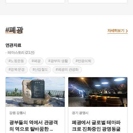
#강릉 가볼만한곳
#폐광의 관광화
#강원도 축제
#폐광
자세히보기
연관자료
테마스토리 (21건)
#노동운동
#폐광
#광부의 생활
#탄광쇠퇴
#경북 문경
#산업철도
#폐광의 관광화
#탄광촌
#탄광촌 유행어
#산업전사
#광업소
#석탄산업합리화사업
#사북탄광
#탄광
#양조장
#경상북도 근대문화유산
#강릉 가볼만한곳
#석탄박물관
#문경 가볼만한곳
#태백 향토음식
#강원도 축제
#광명시
#동굴
강원
강릉시
경기
광명시
#자연공간
#경기도 마을이야기
#일제강점기
광부들의 역에서 관광객
폐광에서 글로벌 테마파
의 역으로 탈바꿈한
...
크로 진화중인 광명동굴
#스토리텔링
#농업
#남해
#관광자원