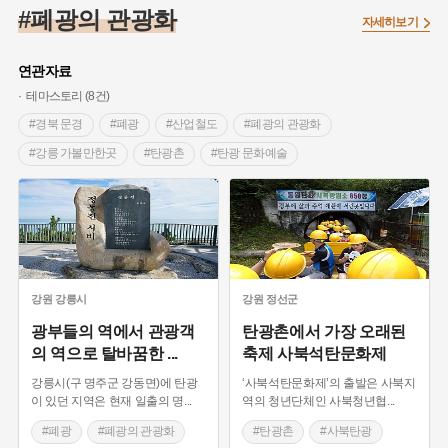
#대한민국임시정부
#백년가게
#외성
#대한애국부인회
#폐광의 관광화
자세히보기
#염전
#종로구
#애민
#갯벌
#온달
#의병활동
#성곽
#허준
#문화유산
#노원구
#농업
#바보온달
연관자료
#설화
#조선 시대 사회
#징채
#항일투쟁
테마스토리 (8건)
#온라인 생활사박물관
#3.1운동
#원호원두표묘역
#박물관
#경북 문경
#폐광
#산업철도
#폐광의 관광화
#여성독립운동가
#지역의 오래된 가게
#부산
#장군
#강릉 가볼만한곳
#탄광촌
#탄광 문화예술
#임시의정원
#김마리아
#고구마
#어린이역사콘텐츠
#영월 가볼만한곳
#사북탄광
#강원도 축제
#고구려
#여성 독립운동가
#경기도설화
#독립운동가
#위령탑
#산업전사
#태백 향토음식
#단지
#내성
#28독립선언
#지명유래
#강동구
#용인의 전설
#끈기
#제주도설화
#전설
#나주
#강진
#목민관
#빵지순례
#먼우금
#지명
#풍속
강원
강릉시
강원
정선군
#바위설화
#왕건
#공예품
#강서구
#전라남도 지명유래
광부들의 역에서 관광객
탄광촌에서 가장 오래된
의 역으로 탈바꿈한
...
축제 사북석탄문화제
#상서리 오재호
#여성의원
#용인
강릉시(구 명주군 강동면)에 탄광
‘사북석탄문화제’의 출발은 사북지
이 있던 지역은 현재 일출의 명
...
역의 청년단체인 사북청년협
...
#폐광
#폐광의 관광화
#탄광촌
#사북탄광