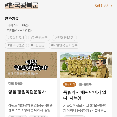
#끈기
#종로구
#항일투쟁
#강서구
#염전
#고구마
#한국광복군
자세히보기
#갯벌
#강감찬
#수령
#설화
#3.1운동
#남자현
#대한민국임시정부
#대한애국부인회
#강동구
#마을
연관자료
#조선역사
#성곽
#용인의 전설
#낙성대
#먼우금
테마스토리 (3건)
지역문화 Pick (1건)
#김마리아
#박물관
#바보온달
#나주
#애민
#독립운동가
#한국광복군
#민족해방운동
#생활용품
#장군
#조선시대 문신
#백년가게
#블루리본
#한국독립군
#독립운동
#대한민국 임시정부
#경기도설화
#임시의정원
#영산강
#문화유산
#황해도
#임진왜란
#을미의병
#을사의병
#만세운동
#강진
#부산
#풍속
#의병활동
#빵지순례
#지역의 설화
#동의보감
#28독립선언
#지명유래
#여성 독립운동가
#영산포
#전설
#징채
#독립운동가
출처 :강원도문화원연합회
#동화
#공예품
#농업
#단지
#온라인 생활사박물관
강원
영월군
서울
종로구
#온달
#여성독립운동가
#고구려
관심지역
#산성
#한의학
영월 항일독립운동사
독립의지에는 남녀가 없
#외성
#용인
#여성의원
#왕건
다, 지복영
강원도 영월군의 항일운동사를 종
지복영은 아버지 지청천(池靑天)
합적으로 조망하는 책이다. 강원
...
과 어머니 윤용자의 2남 2녀 중
...