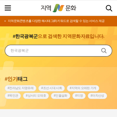
지역문화콘텐츠를 다양한 해시태그(#) 키워드로 검색할 수 있는 서비스 제공
#한국광복군
으로 검색한 지역문화자료입니다.
#인기
태그
#전라남도 지명유래
#조선 시대 사회
#지역의 오래된 가게
#목민관
#상서리 오재호
#인물설화
#지명
#아차산성
#허준
#바위설화
#원호원두표묘역
#노원구
#제주도설화
#내시
#어린이역사콘텐츠
#내성
#인천