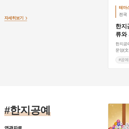
테마
전국
자세히보기
한지
류와
한지공예
문양(文
#공예
#한
#한지공예
연관자료