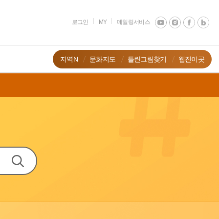
로그인
MY
메일링서비스
지역N
문화지도
틀린그림찾기
웹진이곳