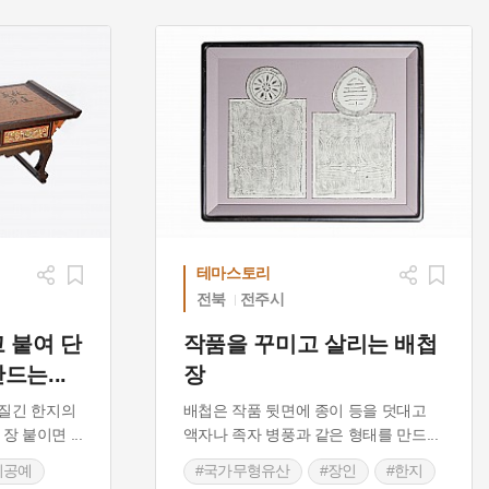
테마스토리
전북
전주시
 붙여 단
작품을 꾸미고 살리는 배첩
만드는
...
장
질긴 한지의
배첩은 작품 뒷면에 종이 등을 덧대고
 장 붙이면
...
액자나 족자 병풍과 같은 형태를 만드
...
지공예
#국가무형유산
#장인
#한지