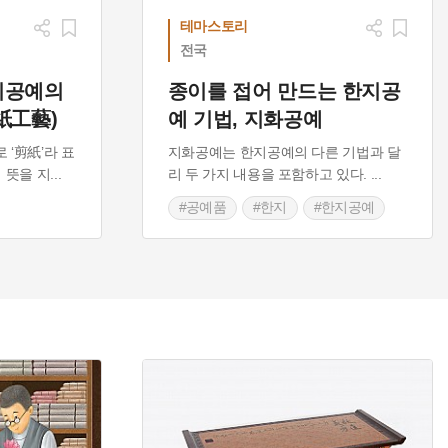
테마스토리
전국
지공예의
종이를 접어 만드는 한지공
紙工藝)
예 기법, 지화공예
‘剪紙’라 표
지화공예는 한지공예의 다른 기법과 달
지 뜻을 지
...
리 두 가지 내용을 포함하고 있다.
...
#공예품
#한지
#한지공예
#한지공예만들기