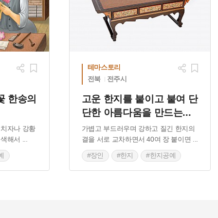
테마스토리
전북
전주시
꽃 한송의
고운 한지를 붙이고 붙여 단
단한 아름다움을 만드는
...
 치자나 강황
가볍고 부드러우며 강하고 질긴 한지의
염색해서
...
결을 서로 교차하면서 40여 장 붙이면
...
예
#장인
#한지
#한지공예
 기술
#전통 공예 기술
#한지공예 만들기