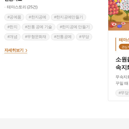
테마스토리 (25건)
#공예품
#한지공예
#한지공예만들기
#한지
#전통 공예 기술
#한지공예 만들기
#개념
#무형문화재
#전통공예
#무당
테마
#국가무형유산
#장인
#한지작품
관심
>
자세히보기
#예사랑
소원
속지
무속지
꾸밀 때
#무당
#한지