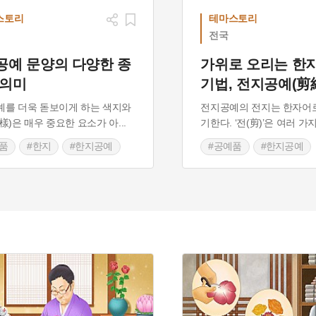
스토리
테마스토리
전국
공예 문양의 다양한 종
가위로 오리는 한
 의미
기법, 전지공예(剪
를 더욱 돋보이게 하는 색지와
전지공예의 전지는 한자어로 
樣)은 매우 중요한 요소가 아
...
기한다. ‘전(剪)’은 여러 가
품
#한지
#한지공예
#공예품
#한지공예
지공예만들기
#한지공예만들기