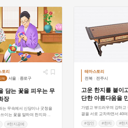
스토리
테마스토리
전북
전주시
서울
종로구
지역
고운 한지를 붙이고
을 담는 꽃을 피우는 무
단한 아름다움을 
화장
가볍고 부드러우며 강하고 
화는 무속에서 신당이나 굿청을
결을 서로 교차하면서 40여
 쓰이는 꽃을 말하여 한지와
...
#장인
#한지
#한
#한지공예