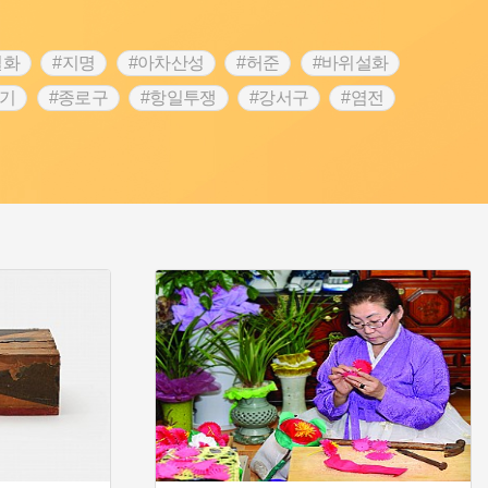
설화
#지명
#아차산성
#허준
#바위설화
끈기
#종로구
#항일투쟁
#강서구
#염전
대한애국부인회
#강동구
#마을
#조선역사
#성곽
활용품
#장군
#조선시대 문신
#백년가게
#풍속
#의병활동
#빵지순례
#지역의 설화
운동가
#동화
#공예품
#농업
#단지
인
#여성의원
#왕건