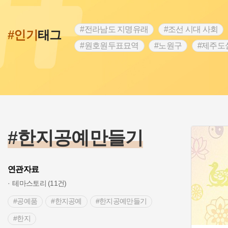
#전라남도 지명유래
#조선 시대 사회
#인기
태그
#원호원두표묘역
#노원구
#제주도
#고구마
#갯벌
#강감찬
#수령
#용인의 전설
#낙성대
#먼우금
#블루리본
#경기도설화
#임시의정
#동의보감
#28독립선언
#지명유래
#온라인 생활사박물관
#온달
#여
#한지공예만들기
연관자료
테마스토리 (11건)
#공예품
#한지공예
#한지공예만들기
#한지