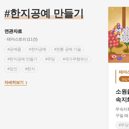
#한지공예 만들기
연관자료
테마스토리 (11건)
#공예품
#한지공예
#전통 공예 기술
#한지공예 만들기
#무당
#국가무형유산
#장인
#한지
테마
관심
>
자세히보기
소원
속지
무속지
꾸밀 때
#무당