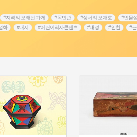
#지역의 오래된 가게
#목민관
#상서리 오재호
#인물
설화
#내시
#어린이역사콘텐츠
#내성
#인천
#
#설화
#3.1운동
#남자현
#대한민국임시정부
#
#김마리아
#박물관
#바보온달
#나주
#애민
#생
원
#영산강
#문화유산
#황해도
#강진
#부산
#여성 독립운동가
#영산포
#전설
#징채
#독립
성독립운동가
#고구려
#산성
#한의학
#외성
#용