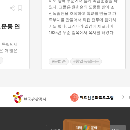
이로 중국 무순에서 함께 독립운동을 하
였다. 그들은 윤희순의 도움을 받아 조
선독립단을 조직하고 학교를 만들고 가
족부대를 만들어서 직접 전투에 참가하
1운동 연
기도 했다. 그러다가 일경에 체포되어
1935년 무순 감옥에서 옥사를 하였다.
의 독립만세
은 더 많은
...
#윤희순
#항일독립운동
#조선독립단
#유돈상
만세운동
#음성국
#무순감옥
#조선인민회 영릉분회