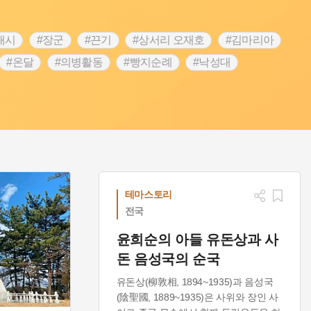
내시
#장군
#끈기
#상서리 오재호
#김마리아
#온달
#의병활동
#빵지순례
#낙성대
#대한애국부인회
#여성독립운동가
#지역의 설화
 전설
#강감찬
#박물관
#한의학
#용인
#온라인 생활사박물관
#바위설화
#마을
#블루리본
#먼우금
#농업
#나주
#갯벌
#공예품
#바보온달
테마스토리
전국
윤희순의 아들 유돈상과 사
돈 음성국의 순국
유돈상(柳敦相, 1894~1935)과 음성국
(陰聖國, 1889~1935)은 사위와 장인 사