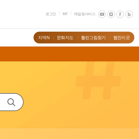
로그인
MY
메일링서비스
지역N
문화지도
틀린그림찾기
웹진이곳