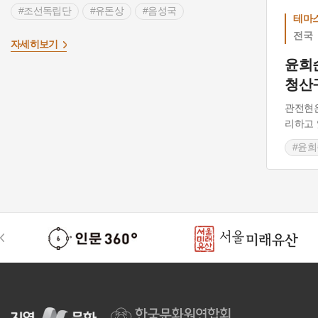
#조선독립단
#유돈상
#음성국
테마
#무순감옥
#조선인민회 영릉분회
전국
자세히보기
#일제강점기
#3.1운동
#남해
윤희
청산
#동학농민운동
#독립만세운동
#설천면
관전현은
리하고 
#윤희
#관전
#관전
#관전