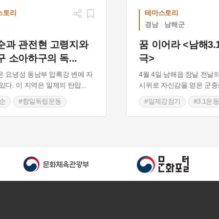
스토리
테마스토리
경남
남해군
순과 관전현 고령지와
꿈 이어라 <남해3.
구 소아하구의 독
...
극>
 요녕성 동남부 압록강 변에 자
4월 4일 남해읍 장날 전날
있다. 이 지역은 일제의 탄압
...
시위로 자신감을 얻은 군중
순
#항일독립운동
#일제강점기
#3.1운동
현 보달원
#남해
#동학농민운동
현 소고령지
#항일독립운동
#독립
현 청산구
#조선독립단
#설천면