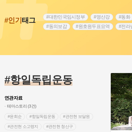
#대한민국임시정부
#영산강
#동화
#인기
태그
#동의보감
#원호원두표묘역
#전라
#문화유산
#독립운동가
#영산포
#항일투쟁
#경기도설화
#조선시대
#여성 독립운동가
#산성
#어린이
#백년가게
#인천
#고구려
#지
#고구마
#종로구
#28독립선언
#항일독립운동
연관자료
테마스토리 (3건)
#윤희순
#항일독립운동
#관전현 보달원
#관전현 소고령지
#관전현 청산구