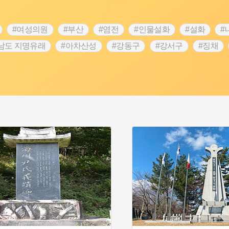
#여성의원
#부산
#염전
#인물설화
#설화
#
남도 지명유래
#아차산성
#강동구
#강서구
#징채
#성곽
#단지
#외성
#수령
#풍속
#황해도
 문신
#애민
#노원구
#남자현
#조선역사
#용인의
역사콘텐츠
#강진
#제주도설화
#임시의정원
#전설
명
#지명유래
#3.1운동
#목민관
#생활용품
#허준
#내성
#왕건
#지역의 오래된 가게
#조선 시대 사회