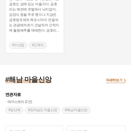
금호도 섬에 있는 마을이다. 금호
리는 예전에 갯벌에서 낙지잡이,
김양식 등을 주로 했으나 지금은
금호방조제와 목포시까지 연결되
는 관광레저로가 건설되어 간척지
에 월동배추를 재배한다. 금호리
...
#수산업
#간척지
#해남의노동요
#노젓기
#해남 마을신앙
자세히보기
연관자료
테마스토리 (2건)
#당산제
#전라남도 마을신앙
#해남 마을신앙