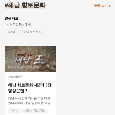
#조선 시대 사회
#농업
#독립운동가
#수령
#왕건
#해남 향토문화
자세히보기
#허준
#28독립선언
#온달
#조선역사
#지명유래
#여성독립운동가
#항일투쟁
#원호원두표묘역
#목민관
연관자료
#백년가게
#온라인 생활사박물관
#외성
#동의보감
지역문화 Pick (1건)
#단지
#설화
#인물설화
#대한애국부인회
#생활용품
#해남
#해남 향토문화
#고구마
#김마리아
#바위설화
#인천
#강감찬
#강진
#블루리본
#전설
#조선시대 문신
#여성 독립운동가
#지역의 설화
#성곽
#어린이역사콘텐츠
#내시
#내성
#먼우금
#징채
#제주도설화
#영산강
출처 :전라남도문화원연합회
#대한민국임시정부
#강서구
#마을
#종로구
#노원구
#부산
#염전
#끈기
#용인의 전설
#여성의원
#풍속
전남
해남군
#경기도설화
#남자현
#한의학
#동화
#임시의정원
해남 향토문화 제2막 3장
영상콘텐츠
#황해도
#산성
#박물관
#공예품
#영산포
해남 옥 산업의 역사를 다룬 다큐
멘터리이다. 전남 '땅끝마을' 해남
...
#해남
#해남 향토문화