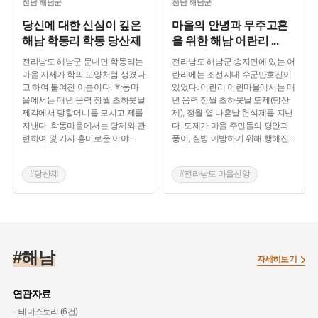
전남
해남군
전남
해남군
당신에 대한 신심이 깊은
마을의 안녕과 무주고혼
해남 학동리 학동 당산제
을 위한 해남 어란리
...
전라남도 해남군 문내면 학동리는
전라남도 해남군 송지면에 있는 어
마을 지세가 학의 모양처럼 생겼다
란리에는 조선시대 수군만호진이
고 하여 붙여진 이름이다. 학동마
있었다. 어란리 어란마을에서는 매
을에서는 매년 음력 정월 초하룻날
년 음력 정월 초하룻날 도제(당산
제각에서 당할머니를 모시고 제를
제), 정월 열 나흗날 헌식제를 지낸
지낸다. 학동마을에서는 당제와 관
다. 도제가 마을 주민들의 평안과
련하여 몇 가지 흥미로운 이야
...
풍어, 질병 예방하기 위해 행해진
...
#당산제
#전라남도 마을신앙
#전라남도 마을신앙
#해남 마을신앙
#해남 마을신앙
#해남
자세히보기
연관자료
테마스토리 (6건)