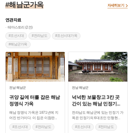
#해남군가옥
자세히보기
연관자료
테마스토리 (2건)
#조선시대
#전라남도
#조선시대가옥
#해남군가옥
전남
해남군
전남
해남군
귀양 길에 터를 잡은 해남
넉넉한 보물창고 3칸 곳
정명식 가옥
간이 있는 해남 민정기
...
해남 정명식 가옥은 1871년에 지
전라남도 해남군에 있는 민정기 가
어진 반가이다. 이 집은 이참판
...
옥은 민정기의 6대조인 민형현
...
#조선시대
#전라남도
#조선시대
#전라남도