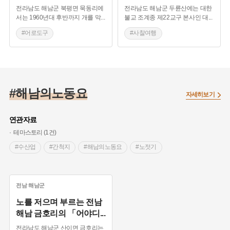
전라남도 해남군 북평면 묵동리에
전라남도 해남군 두륜산에는 대한
서는 1960년대 후반까지 개를 막
...
불교 조계종 제22교구 본사인 대
...
#어로도구
#사찰여행
#해남 가볼만한곳
#해남 가볼만한곳
#불교 국가유산
#해남의노동요
자세히보기
연관자료
테마스토리 (1건)
#수산업
#간척지
#해남의노동요
#노젓기
전남
해남군
노를 저으며 부르는 전남
해남 금호리의 「어야디
...
전라남도 해남군 산이면 금호리는