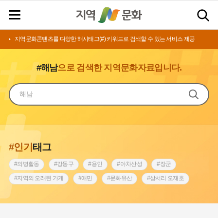
지역문화콘텐츠를 다양한 해시태그(#) 키워드로 검색할 수 있는 서비스 제공
#해남
으로 검색한 지역문화자료입니다.
#인기
태그
#의병활동
#강동구
#용인
#아차산성
#장군
#지역의 오래된 가게
#애민
#문화유산
#상서리 오재호
#3.1운동
#지명
#바보온달
#낙성대
#고구려
#빵지순례
#전라남도 지명유래
#갯벌
#나주