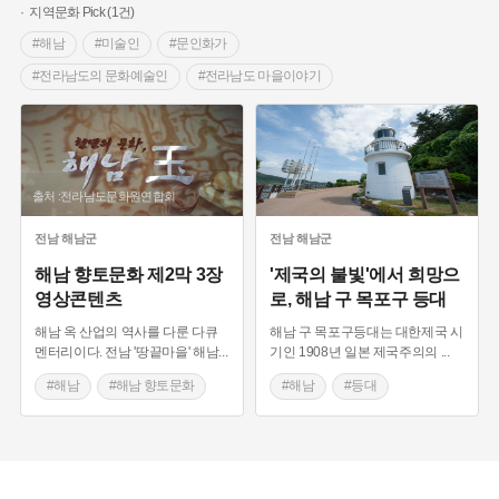
지역문화 Pick (1건)
#해남
#미술인
#문인화가
#전라남도의 문화예술인
#전라남도 마을이야기
#대둔사
#호남의병
#등대
#전라남도근대역사
#광산
#설화
#전라도설화
#해남 향토문화
#어살
#개막이
출처 :전라남도문화원연합회
전남
해남군
전남
해남군
해남 향토문화 제2막 3장
'제국의 불빛'에서 희망으
영상콘텐츠
로, 해남 구 목포구 등대
해남 옥 산업의 역사를 다룬 다큐
해남 구 목포구등대는 대한제국 시
멘터리이다. 전남 '땅끝마을' 해남
...
기인 1908년 일본 제국주의의
...
#해남
#해남 향토문화
#해남
#등대
#전라남도근대역사