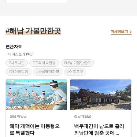
#해남 가볼만한곳
자세히보기
연관자료
테마스토리 (9건)
#시조시인
#교과서속인물
#해남 가볼만한곳
#아이와함께
#공룡테마파크
#어로도구
#전라남도 근대문화유산
#오래가게
#사찰여행
#이야기가 있는 전통사찰
#관광명소
#자연여행지
#경관이 아름다운곳
#사진명소
#겨울축제
#겨울여행
#전라남도 축제
#특산물
#전통주
#전라남도 별미
#불교 국가유산
전남
해남군
전남
해남군
해막 개맥이는 이동형으
백두대간이 남으로 흘러
로 특별했다
최남단에 멈춘 곳에
...