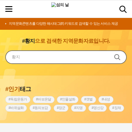
지역문화콘텐츠를 다양한 해시태그(#) 키워드로 검색할 수 있는 서비스 제공
#황지
으로 검색한 지역문화자료입니다.
#인기
태그
#독립운동가
#바보온달
#인물설화
#갯벌
#내성
#바위설화
#동의보감
#장군
#지명
#영산강
#징채
#종로구
#설화
#상서리 오재호
#조선 시대 사회
#단지
#나주
#풍속
#먼우금
#여성의원
#내시
#성곽