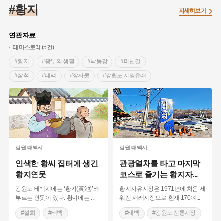
#임시의정원
#고구려
#고구마
#한의학
#강진
#황지
자세히보기
#인천
#외성
#허준
#농업
#지역의 설화
#낙성대
#황해도
#지역의 오래된 가게
#어린이역사콘텐츠
#백년가게
연관자료
#조선역사
#대한애국부인회
#아차산성
#빵지순례
테마스토리 (5건)
#왕건
#전라남도 지명유래
#목민관
#강감찬
#황지
#광부의 생활
#낙동강
#피난길
#온라인 생활사박물관
#강동구
#제주도설화
#삼척
#태백
#장자못
#강원도 지명유래
#여성독립운동가
#조선시대 문신
#3.1운동
#애민
#설화
#강원도 설화
#예능프로그램 촬영지
#김마리아
#여성 독립운동가
#28독립선언
#온달
#강원도 전통시장
#태백 가볼만한곳
#문화유산
#노원구
#마을
#전설
#박물관
#경기도설화
#강서구
#공예품
#원호원두표묘역
#용인
#지명유래
#블루리본
#대한민국임시정부
#염전
강원
태백시
강원
태백시
#용인의 전설
#끈기
#산성
#동화
#생활용품
인색한 황씨 집터에 생긴
관광열차를 타고 마지막
황지연못
코스로 즐기는 황지자
...
#의병활동
#영산포
#수령
#부산
#항일투쟁
#남자현
강원도 태백시에는 ‘황지(黃池)’라
황지자유시장은 1971년에 처음 세
부르는 연못이 있다. 황지에는
...
워진 재래시장으로 현재 170여
...
#설화
#태백
#태백
#강원도 전통시장