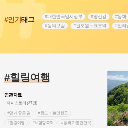
#대한민국임시정부
#영산강
#동화
#인기
태그
#동의보감
#원호원두표묘역
#전라
#문화유산
#독립운동가
#영산포
#항일투쟁
#경기도설화
#조선시대
#여성 독립운동가
#산성
#어린이
#백년가게
#인천
#고구려
#지
#고구마
#종로구
#28독립선언
#힐링여행
연관자료
테마스토리 (37건)
#걷기 좋은 길
#완도 가볼만한곳
#힐링여행
#체험형축제
#동해 가볼만한곳