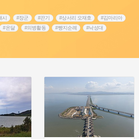
내시
#장군
#끈기
#상서리 오재호
#김마리아
#온달
#의병활동
#빵지순례
#낙성대
#대한애국부인회
#여성독립운동가
#지역의 설화
 전설
#강감찬
#박물관
#한의학
#용인
#온라인 생활사박물관
#바위설화
#마을
#블루리본
#먼우금
#농업
#나주
#갯벌
#공예품
#바보온달