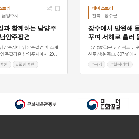
스토리
테마스토리
남양주시
전북
장수군
길과 함께하는 남양주
장수에서 발원해 
 남양주팔경
꾸며 서해로 흘러
남양주시에 ‘남양주팔경’이 소재
금강(錦江)은 전라북도 장
남양주팔경은 남양주시에서 20
...
신무산(神舞山, 897m)에서
성여행
#힐링여행
#금강
#힐링여행
주 가볼만한곳
#경관이 아름다운곳
이 아름다운 곳
#장수 가볼만한곳