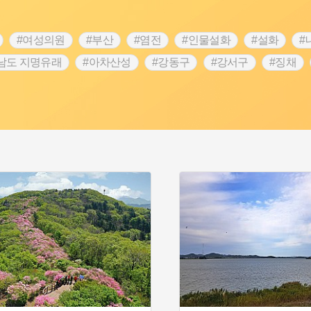
#여성의원
#부산
#염전
#인물설화
#설화
#
남도 지명유래
#아차산성
#강동구
#강서구
#징채
#성곽
#단지
#외성
#수령
#풍속
#황해도
 문신
#애민
#노원구
#남자현
#조선역사
#용인의
역사콘텐츠
#강진
#제주도설화
#임시의정원
#전설
명
#지명유래
#3.1운동
#목민관
#생활용품
#허준
#내성
#왕건
#지역의 오래된 가게
#조선 시대 사회