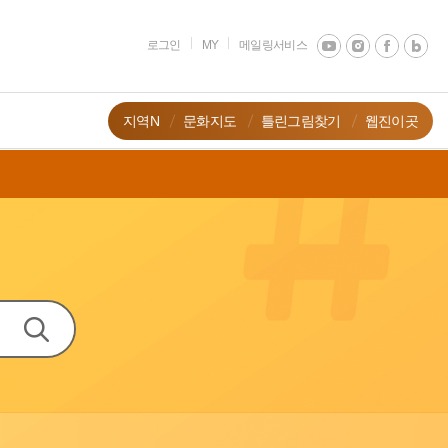
로그인
MY
메일링서비스
지역N
문화지도
틀린그림찾기
웹진이곳