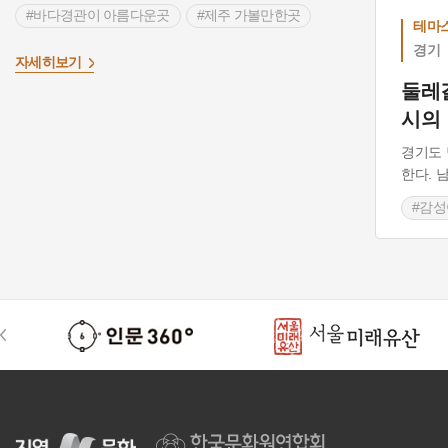
#바다경관이 아름다운곳
#제주 가볼만한곳
테마
#연인과함께
#자연여행지
#역사여행
경기
>
자세히보기
#포항 가볼만한곳
#조선시대 반가
둘레
시의
#경상북도 양반집
#경관이 아름다운 곳
#의성 가볼만한곳
#금강
경기도 
한다. 
#경관이 아름다운곳
#장수 가볼만한곳
#감
#감성여행
#인천 가볼만한곳
#경치 맛집
#남양
#인천 섬여행
#옹진 가볼만한곳
#경관
#남양주 가볼만한곳
#이천 가볼만한곳
#하동 가볼만한곳
#전주 가볼만한곳
#문화유산 여행
#목포 가볼만한곳
#성남 가볼만한곳
#장흥 가볼만한곳
#웰니스관광
#화순 가볼만한곳