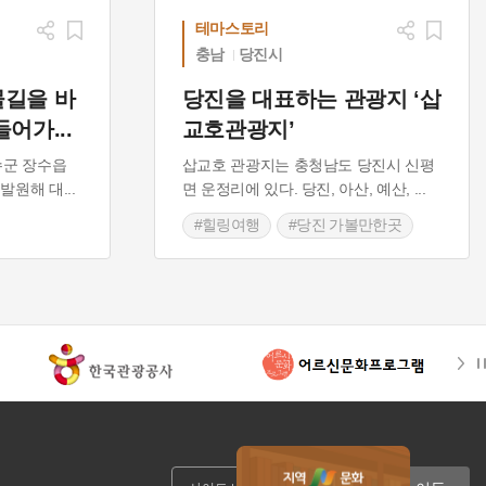
테마스토리
충남
당진시
물길을 바
당진을 대표하는 관광지 ‘삽
 들어가
...
교호관광지’
수군 장수읍
삽교호 관광지는 충청남도 당진시 신평
 발원해 대
...
면 운정리에 있다. 당진, 아산, 예산,
...
#힐링여행
#당진 가볼만한곳
#자연여행지