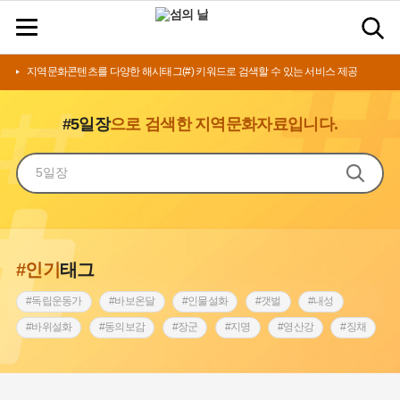
지역문화콘텐츠를 다양한 해시태그(#) 키워드로 검색할 수 있는 서비스 제공
#5일장
으로 검색한 지역문화자료입니다.
#인기
태그
#독립운동가
#바보온달
#인물설화
#갯벌
#내성
#바위설화
#동의보감
#장군
#지명
#영산강
#징채
#종로구
#설화
#상서리 오재호
#조선 시대 사회
#단지
#나주
#풍속
#먼우금
#여성의원
#내시
#성곽