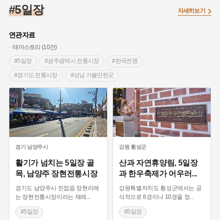
#임시의정원
#고구려
#고구마
#한의학
#강진
#5일장
자세히보기
#인천
#외성
#허준
#농업
#지역의 설화
#낙성대
#황해도
#지역의 오래된 가게
#어린이역사콘텐츠
#백년가게
연관자료
#조선역사
#대한애국부인회
#아차산성
#빵지순례
테마스토리 (10건)
#왕건
#전라남도 지명유래
#목민관
#강감찬
#5일장
#광주광역시 전통시장
#한국전쟁
#온라인 생활사박물관
#강동구
#제주도설화
#경기도 전통시장
#성남 가볼만한곳
#여성독립운동가
#조선시대 문신
#3.1운동
#애민
#예능프로그램과 시장
#유네스코 등재유산
#김마리아
#여성 독립운동가
#28독립선언
#온달
#남한산성
#병자호란
#옛길
#세계문화유산
#문화유산
#노원구
#마을
#전설
#박물관
#보부상
#영암 가볼만한곳
#전라남도 전통시장
#경기도설화
#강서구
#공예품
#원호원두표묘역
#용인
#이색음식
#제천 가볼만한곳
#시장 맛집
#지명유래
#블루리본
#대한민국임시정부
#염전
#횡성 가볼만한곳
#경관이 아름다운 곳
경기
남양주시
강원
횡성군
#용인의 전설
#끈기
#산성
#동화
#생활용품
#웰니스관광
#태백
#강원도 전통시장
활기가 넘치는 5일장 골
산과 자연휴양림, 5일장
목, 남양주 장현전통시장
과 한우축제가 어우러
...
#의병활동
#영산포
#수령
#부산
#항일투쟁
#강원도 별미
#드라마 촬영지
#정선 5일장
#남자현
경기도 남양주시 진접읍 장현리에
강원특별자치도 횡성군에서는 공
#관광열차
#아리랑열차
#아리랑시장
는 장현전통시장이라는 재래
...
식적으로 8경이나 10경을 정
...
#민속장
#모란민속장
#성남 모란 축제
#순대
#5일장
#5일장
#고추장
#전라도 전통시장
#테마거리