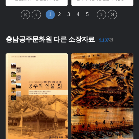
1
2
3
4
5
충남공주문화원 다른 소장자료
9,137
건
주제 :
주제 :
유형 :
유형 :
생산 :
생산 :
소장 :
소장 :