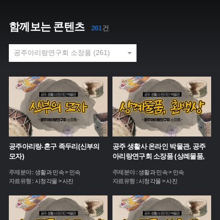
함께보는 콘텐츠
261
건
공주아리랑-혼구 족두리(신부의
공주 생활사 온라인 박물관, 공주
모자)
아리랑연구회 소장품 (상례물품,
혼백상)
주제분야 :
생활과 민속 > 민속
주제분야 :
생활과 민속 > 민속
자료유형 :
시청각물 > 사진
자료유형 :
시청각물 > 사진