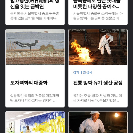
법고창신(法古創新)의 정
금속공예로 만든 촛대를
신을 잇는 금박연
비롯한 다양한 공예소
...
금박연은 서울특별시 종로구 북촌
서울특별시 종로구 소격동에는 ‘아
동에 있는 금박을 하는 가게이다.
...
원공방’이라는 공예품 전문점이
...
경기 ｜안성시
도자벽화의 대중화
전통 방짜 유기 생산 공정
실용적인 목적의 건축용 마감재였
유기는 주물, 방짜, 반방짜 기법, 이
던 도자나 테라코타는 경제적
...
세 가지로 나뉜다. 주물기법은
...