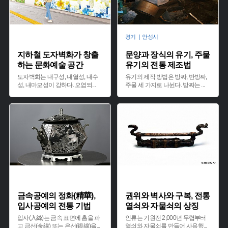
경기 ｜안성시
지하철 도자벽화가 창출
문양과 장식의 유기, 주물
하는 문화예술 공간
유기의 전통 제조법
도자벽화는 내구성, 내열성, 내수
유기의 제작 방법은 방짜, 반방짜,
성, 내마모성이 강하다. 오염되
...
주물 세 가지로 나뉜다. 방짜는
...
금속공예의 정화(精華),
권위와 벽사와 구복, 전통
입사공예의 전통 기법
열쇠와 자물쇠의 상징
입사(入絲)는 금속 표면에 홈을 파
인류는 기원전 2,000년 무렵부터
고 금선(金線) 또는 은선(銀線)을
...
열쇠와 자물쇠를 만들어 사용했
...