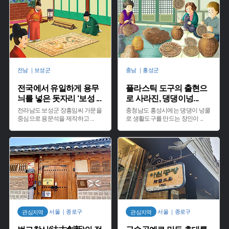
전남 ｜보성군
충남 ｜홍성군
전국에서 유일하게 용무
플라스틱 도구의 출현으
늬를 넣은 돗자리 ‘보성
...
로 사라진, 댕댕이넝
...
전라남도 보성군 장흥임씨 가문을
충청남도 홍성시에는 댕댕이 넝쿨
중심으로 용문석을 제작하고
...
로 생활도구를 만드는 장인이
...
서울 ｜종로구
서울 ｜종로구
관심지역
관심지역