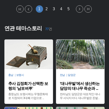
1
2
3
4
5
연관 테마스토리
77
건
충남 ｜보령시
전남 ｜담양군
추사 김정희가 선택한 보
‘대나무밭’에서 생산하는
령의 ‘남포벼루’
담양의 대나무 죽순과
...
충청남도 보령시에는 무형문화재
전라남도 담양군은 대표적인 대나
로 지정되어 3대째 가업으로
...
무 서식지이다. 대나무밭은 돈밭
...