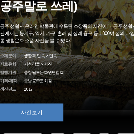
공주말로 쓰레)
공주 생활사 온라인 박물관에 수록된 소장품의 사진이다. 공주 생활
관에서는 농기구, 악기, 가구, 혼례 및 장례 용구 등 1,800여 점의 다
통 생활문화 소품 사진을 볼 수 있다.
주제분야
생활과 민속 > 민속
자료유형
시청각물 > 사진
발행기관
충청남도문화원연합회
기획/제작
충남공주문화원
생산년도
2017
사진보기