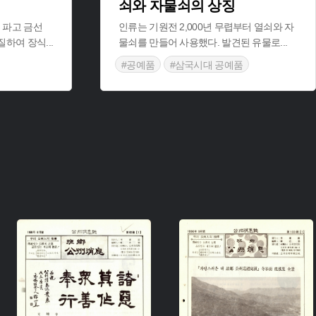
쇠와 자물쇠의 상징
 파고 금선
인류는 기원전 2,000년 무렵부터 열쇠와 자
음질하여 장식
...
물쇠를 만들어 사용했다. 발견된 유물로
...
#공예품
#삼국시대 공예품
#목공예기술
주제 :
주제 :
유형 :
유형 :
생산 :
생산 :
소장 :
소장 :