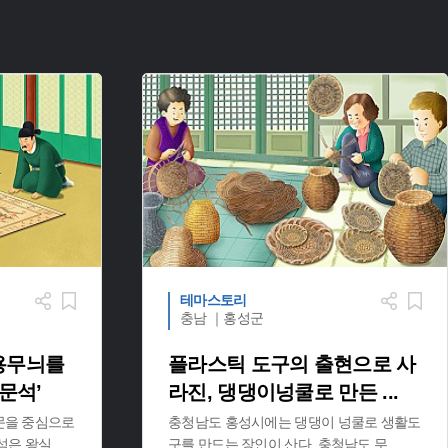
테마스토리
충남 ｜홍성군
용무늬를
플라스틱 도구의 출현으로 사
문석’
라진, 댕댕이넝쿨로 만든
...
문을 중심으로
충청남도 홍성시에는 댕댕이 넝쿨로 생활도
석은 왕실
...
구를 만드는 장인이 산다. 충청남도 무
...