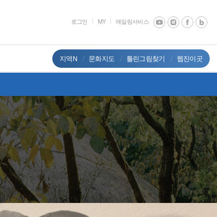
로그인
MY
메일링서비스
지역N
문화지도
틀린그림찾기
웹진이곳