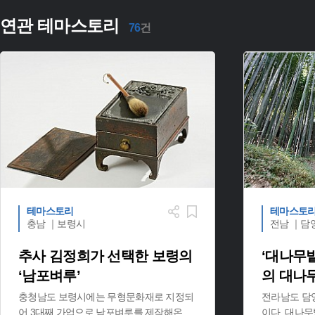
연관 테마스토리
76
건
테마스토리
테마스토
충남 ｜보령시
전남 ｜담
추사 김정희가 선택한 보령의
‘대나무
‘남포벼루’
의 대나
충청남도 보령시에는 무형문화재로 지정되
전라남도 담
어 3대째 가업으로 남포벼루를 제작해온
...
이다. 대나