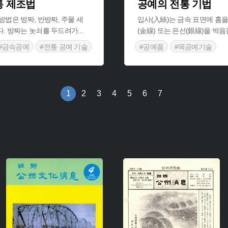
통 제조법
공예의 전통 기법
방법은 방짜, 반방짜, 주물 세
입사(入絲)는 금속 표면에 홈을
다. 방짜는 놋쇠를 두드려가
...
(金線) 또는 은선(銀線)을 박
#금속공예
#전통 공예 기술
#공예품
#목공예기술
1
2
3
4
5
6
7
주제 :
주제 :
유형 :
유형 :
생산 :
생산 :
소장 :
소장 :