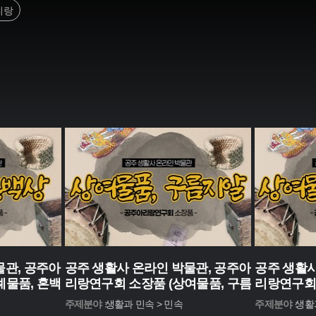
리랑
물관, 공주아
공주 생활사 온라인 박물관, 공주아
공주 생활사
례물품, 혼백
리랑연구회 소장품 (상여물품, 구름
리랑연구회 
지알)
꽂이)
주제분야 :
생활과 민속 > 민속
주제분야 :
생활