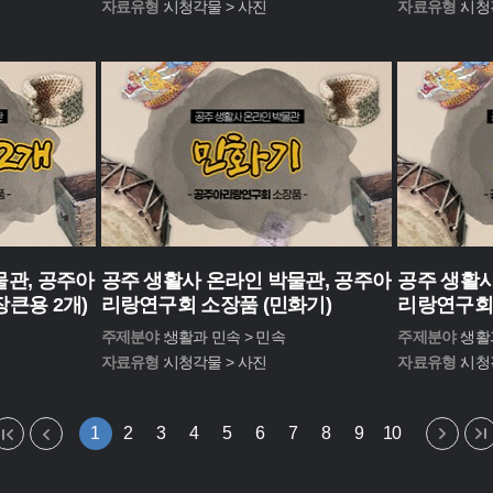
자료유형 :
시청각물 > 사진
자료유형 :
시청
물관, 공주아
공주 생활사 온라인 박물관, 공주아
공주 생활사
큰용 2개)
리랑연구회 소장품 (민화기)
리랑연구회 
주제분야 :
생활과 민속 > 민속
주제분야 :
생활
자료유형 :
시청각물 > 사진
자료유형 :
시청
1
2
3
4
5
6
7
8
9
10