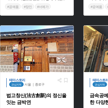
#공예품
#장인
#서예가
#공예품
#지역특화
테마스토리
테마스토
서울 ｜종로구
관심지역
관심지역
법고창신(法古創新)의 정신을
금속공예
잇는 금박연
한 다양