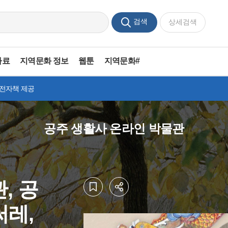
검색
상세검색
자료
지역문화 정보
웹툰
지역문화#
 전자책 제공
공주 생활사 온라인 박물관
, 공
써레,