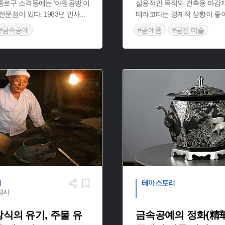
종로구 소격동에는 ‘아원공방’이
실용적인 목적의 건축용 마감
전문점이 있다. 1983년 인사
...
테라코타는 경제적 상황이 
#금속공예
#공예품
#공간 미술
만한곳
리
테마스토리
성시
식의 유기, 주물 유
금속공예의 정화(精華