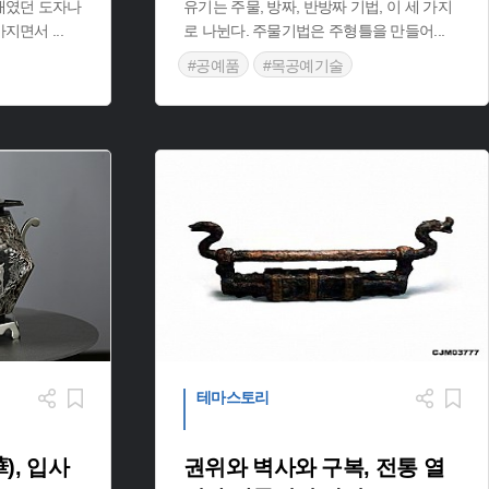
재였던 도자나
유기는 주물, 방짜, 반방짜 기법, 이 세 가지
좋아지면서
...
로 나뉜다. 주물기법은 주형틀을 만들어
...
#공예품
#목공예기술
#전통 공예 기술
테마스토리
), 입사
권위와 벽사와 구복, 전통 열