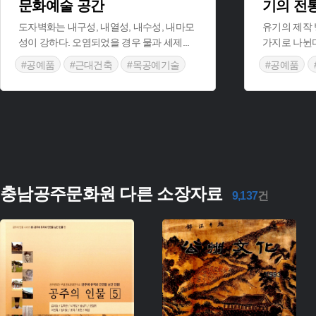
문화예술 공간
기의 전
도자벽화는 내구성, 내열성, 내수성, 내마모
유기의 제작 
성이 강하다. 오염되었을 경우 물과 세제
...
가지로 나뉜
#공예품
#근대건축
#목공예기술
#공예품
충남공주문화원 다른 소장자료
9,137
건
주제 :
주제 :
유형 :
유형 :
생산 :
생산 :
소장 :
소장 :