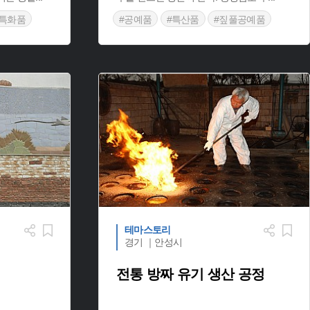
특화품
#공예품
#특산품
#짚풀공예품
테마스토리
경기 ｜안성시
전통 방짜 유기 생산 공정