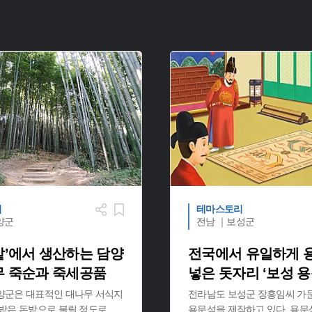
리
테마스토리
양군
전남 ｜보성군
밭’에서 생산하는 담양
전국에서 유일하게 
무 죽순과 죽세공품
넣은 돗자리 ‘보성 용
양군은 대표적인 대나무 서식지
전라남도 보성군 장흥임씨 가
무밭은 돈밭으로 불릴 정도로
...
용문석을 제작하고 있다. 용문