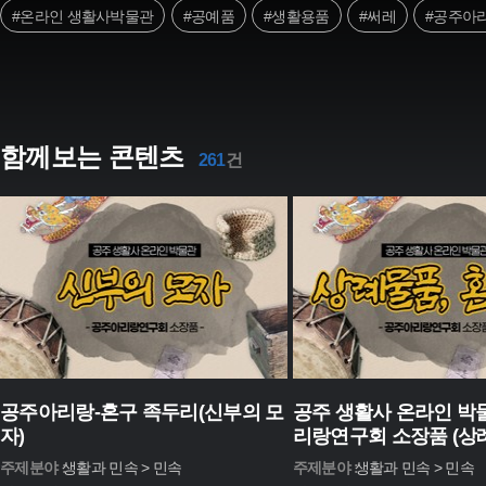
#온라인 생활사박물관
#공예품
#생활용품
#써레
#공주아
함께보는 콘텐츠
261
건
공주아리랑-혼구 족두리(신부의 모
공주 생활사 온라인 박
자)
리랑연구회 소장품 (상
상)
주제분야 :
생활과 민속 > 민속
주제분야 :
생활과 민속 > 민속