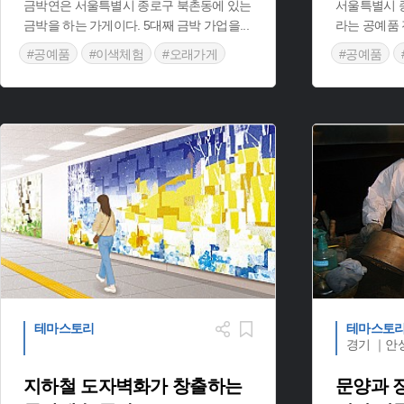
금박연은 서울특별시 종로구 북촌동에 있는
서울특별시 
금박을 하는 가게이다. 5대째 금박 가업을
...
라는 공예품 
#공예품
#이색체험
#오래가게
#공예품
#서울 가볼
테마스토리
테마스토
경기 ｜안
지하철 도자벽화가 창출하는
문양과 장