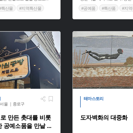
#특산물
#지역특산물
#공예품
#특산품
#지역
품
리
테마스토리
서울 ｜종로구
로 만든 촛대를 비롯
도자벽화의 대중화
한 공예소품을 만날
...