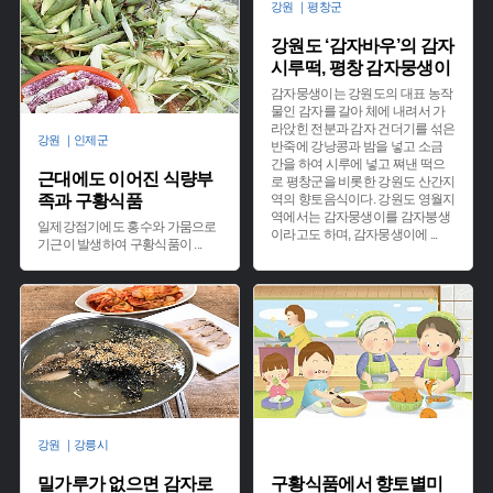
강원 ｜평창군
강원도 ‘감자바우’의 감자
시루떡, 평창 감자뭉생이
감자뭉생이는 강원도의 대표 농작
물인 감자를 갈아 체에 내려서 가
라앉힌 전분과 감자 건더기를 섞은
강원 ｜인제군
반죽에 강낭콩과 밤을 넣고 소금
간을 하여 시루에 넣고 쪄낸 떡으
근대에도 이어진 식량부
로 평창군을 비롯한 강원도 산간지
족과 구황식품
역의 향토음식이다. 강원도 영월지
역에서는 감자뭉생이를 감자붕생
일제강점기에도 홍수와 가뭄으로
이라고도 하며, 감자뭉생이에
...
기근이 발생하여 구황식품이
...
강원 ｜강릉시
밀가루가 없으면 감자로
구황식품에서 향토별미