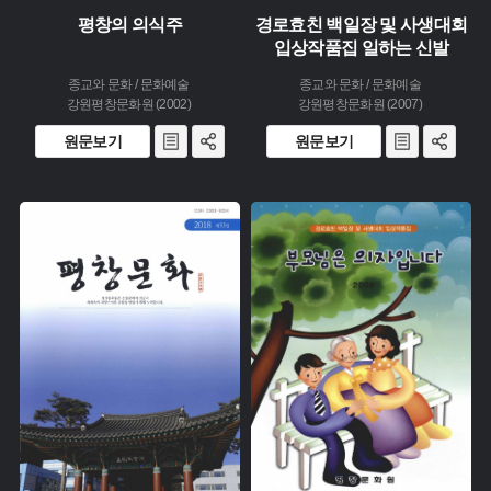
평창의 의식주
경로효친 백일장 및 사생대회
입상작품집 일하는 신발
종교와 문화 / 문화예술
종교와 문화 / 문화예술
강원평창문화원 (2002)
강원평창문화원 (2007)
원문보기
원문보기
주제 :
유형 :
주제 :
생산 :
유형 :
소장 :
생산 :
소장 :