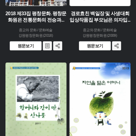
2018 제33집 평창문화. 평창문
경로효친 백일장 및 사생대회
화원은 전통문화의 전승과
...
입상작품집 부모님은 의자입
...
종교와 문화 / 문화예술
종교와 문화 / 문화예술
강원평창문화원 (2018)
강원평창문화원 (2009)
원문보기
원문보기
주제 :
주제 :
유형 :
유형 :
생산 :
생산 :
소장 :
소장 :