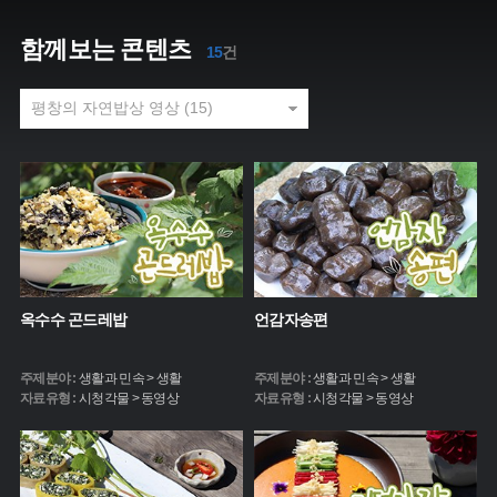
함께보는 콘텐츠
15
건
옥수수 곤드레밥
언감자송편
주제분야 :
생활과 민속 > 생활
주제분야 :
생활과 민속 > 생활
자료유형 :
시청각물 > 동영상
자료유형 :
시청각물 > 동영상