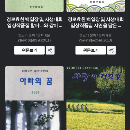
경로효친 백일장 및 사생대회
경로효친 백일장 및 사생대회
입상작품집 할머니와 같이
...
입상작품집 자연을 닮은
...
종교와 문화 / 문화예술
종교와 문화 / 문화예술
강원평창문화원 (2011)
강원평창문화원 (2013)
원문보기
원문보기
주제 :
주제 :
유형 :
유형 :
생산 :
생산 :
소장 :
소장 :