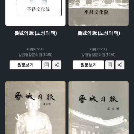
魯城의 脈 (노성의 맥)
魯城의 脈 (노성의 맥)
지방의 역사
지방의 역사
강원평창문화원 (1985)
강원평창문화원 (1989)
원문보기
원문보기
주제 :
주제 :
유형 :
유형 :
발행 :
발행 :
생산 :
생산 :
소장 :
소장 :