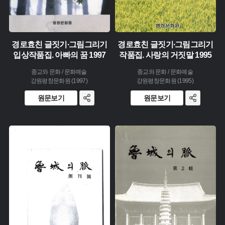
경로효친 글짓기∙그림그리기
경로효친 글짓기∙그림그리기
입상작품집. 아빠의 꿈 1997
작품집. 사랑의 거짓말 1995
종교와 문화 / 문화예술
종교와 문화 / 문화예술
강원평창문화원 (1997)
강원평창문화원 (1995)
원문보기
원문보기
주제 :
주제 :
유형 :
유형 :
발행 :
발행 :
생산 :
생산 :
소장 :
소장 :