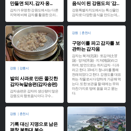
만들면 되지, 감자 옹
...
음식이 된 강원도의 ‘감
...
감자가 유명한 강원도에서는 다른
강원특별자치도에서는 특산물인
지역에 비해 감자를 활용한 요리
...
감자로 다양한 음식을 만드는데,
...
강원 ｜춘천시
구덩이를 파고 감자를 보
관하는 감자움
감자는 북저(北藷) · 토감저(土甘
藷) · 양저(洋藷) · 지저(地藷)라고
하며, 방언으로는 하지감자 · 디과
강원 ｜강릉시
라고 한다. 19세기 청나라를 통해
전래되었다고 한다. 강원도를 대표
밭의 사과로 만든 쫄깃한
하는 작물로서 다양하게 가공해 먹
감자녹말송편(감자송편)
는다. 또한 보관을 할 때에는 무와
마찬가지로 땅에 움을 파고 묻는
감자송편은 감자의 생산량이 많은
다.
강원도의 향토음식이다.구수
...
강원 ｜춘천시
기록 대신 지명으로 남은
평창 봉화대 봉수