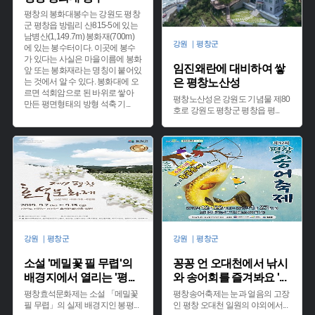
평창의 봉화대봉수는 강원도 평창
군 평창읍 방림리 산815-5에 있는
남병산(1,149.7m) 봉화재(700m)
강원 ｜평창군
에 있는 봉수터이다. 이곳에 봉수
가 있다는 사실은 마을이름에 봉화
임진왜란에 대비하여 쌓
앞 또는 봉화재라는 명칭이 붙어있
는 것에서 알 수 있다. 봉화대에 오
은 평창노산성
르면 석회암으로 된 바위로 쌓아
평창노산성은 강원도 기념물 제80
만든 평면형태의 방형 석축 기
...
호로 강원도 평창군 평창읍 평
...
강원 ｜평창군
강원 ｜평창군
소설 '메밀꽃 필 무렵'의
꽁꽁 언 오대천에서 낚시
배경지에서 열리는 '평
...
와 송어회를 즐겨봐요 '
...
평창효석문화제는 소설 「메밀꽃
평창송어축제는 눈과 얼음의 고장
필 무렵」의 실제 배경지인 봉평
...
인 평창 오대천 일원의 야외에서
...