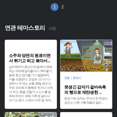
1
2
연관 테마스토리
18
건
소주와 당면의 원료이면
서 튀기고 찌고 볶아서
...
남아메리카 원산으로 밭에서 재배
하는 여러해살이풀이다. 뿌리줄기
끝에 둥근 덩이줄기가 발달하며,
강원 ｜춘천시
이를 식용한다. 모양과 크기가 다
양하다. 무게는 보통 300g 정도다.
못생긴 감자가 겉바속촉
주로 조리해서 통째로 먹거나 으깨
서 먹고, 빵을 만들거나 소스를 걸
의 빵으로 재탄생한
...
쭉하게 하기 위해 가루로 갈아서
춘궁기에 감자는 주식으로 먹었다.
쓰기도 한다. 소화가 아주 잘 되며
...
감자는 다른 구황작물과 달리
...