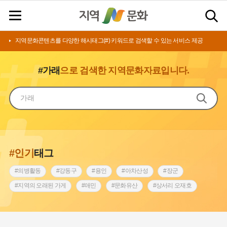
지역문화콘텐츠를 다양한 해시태그(#) 키워드로 검색할 수 있는 서비스 제공
#가래
으로 검색한 지역문화자료입니다.
#인기
태그
#의병활동
#강동구
#용인
#아차산성
#장군
#지역의 오래된 가게
#애민
#문화유산
#상서리 오재호
#3.1운동
#지명
#바보온달
#낙성대
#고구려
#빵지순례
#전라남도 지명유래
#갯벌
#나주