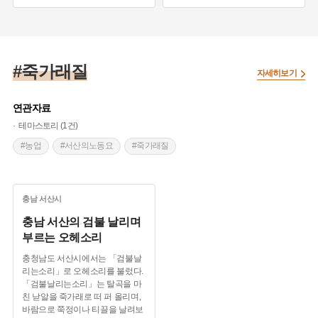
#가래질 소리
#타작소리
#가래질 소리
#타작소리
#지게상여 놀이
#지게상여 놀이
#모찌는 소리
#모찌는 소리
#죽가래질
#모심기 소리
#모심기 소리
자세히보기
#방천다지는 소리
#방천다지는 소리
연관자료
#장원질 소리
#농요
#장원질 소리
#농요
테마스토리 (1건)
#경북 문경
#경북 문경
#농업
#서산의노동요
#죽가래질
충남
서산시
충남 서산의 검불 날리며
부르는 오헤소리
충청남도 서산시에서는 「검불날
리는소리」로 오헤소리를 불렀다.
「검불날리는소리」는 탈곡을 마
친 낟알을 죽가래로 떠 퍼 올리며,
바람으로 쭉정이나 티끌을 날려보