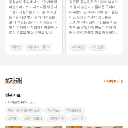
충청남도 홍성에서는 「논가래질
철원군 동송읍은 한탄강이 남북으
하는소리」로 가래소리를 부른다.
로 흘러 경관이 아름다운 곳이다.
「논가래질하는소리」는 무너진
대부분이 평야지대이며 살기 좋은
논둑을 새로 쌓기 위해 가래질을
이곳 동송읍의 주택 보급률은
할 때 부르는 소리다. 가래질은 여
110.8%이다. 집이나 건물을 지을
럿이 함께하는 작업이기 때문에 서
때 터를 균일하게 만들기 위해 여
로의 호흡을 맞춰 동작을 일치
...
러 사람이 가래로 땅을 평평하게
...
#농업
#홍성의노동요
#가래질
#토건업
#가래질
#철원의노동요
#가래
자세히보기
연관자료
지역문화 Pick (3건)
#온라인 생활사박물관
#공예품
#생활용품
#가래
#봉현생활사
#도투마리
#농기구