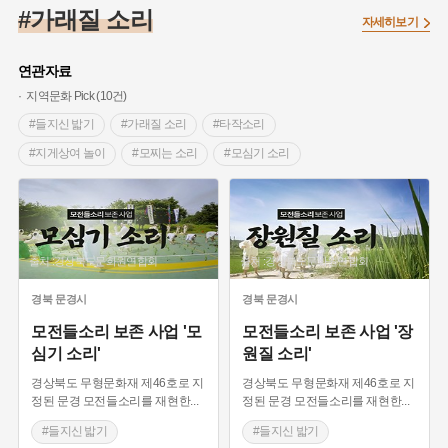
#조선 시대 사회
#농업
#독립운동가
#수령
#왕건
#가래질 소리
자세히보기
#허준
#28독립선언
#온달
#조선역사
#지명유래
#여성독립운동가
#항일투쟁
#원호원두표묘역
#목민관
연관자료
#백년가게
#온라인 생활사박물관
#외성
#동의보감
지역문화 Pick (10건)
#단지
#설화
#인물설화
#대한애국부인회
#생활용품
#들지신 밟기
#가래질 소리
#타작소리
#고구마
#김마리아
#바위설화
#인천
#강감찬
#지게상여 놀이
#모찌는 소리
#모심기 소리
#강진
#블루리본
#전설
#조선시대 문신
#방천다지는 소리
#장원질 소리
#농요
#여성 독립운동가
#지역의 설화
#성곽
#어린이역사콘텐츠
#경북 문경
#내시
#내성
#먼우금
#징채
#제주도설화
#영산강
출처 :경상북도문화원연합회
출처 :경상북도문화원연합회
#대한민국임시정부
#강서구
#마을
#종로구
#노원구
#부산
#염전
#끈기
#용인의 전설
#여성의원
#풍속
경북
문경시
경북
문경시
#경기도설화
#남자현
#한의학
#동화
#임시의정원
모전들소리 보존 사업 '모
모전들소리 보존 사업 '장
심기 소리'
원질 소리'
#황해도
#산성
#박물관
#공예품
#영산포
경상북도 무형문화재 제46호로 지
경상북도 무형문화재 제46호로 지
정된 문경 모전들소리를 재현한
...
정된 문경 모전들소리를 재현한
...
#들지신 밟기
#들지신 밟기