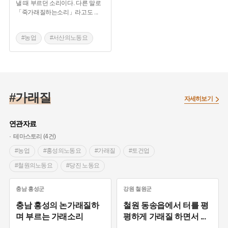
낼 때 부르던 소리이다. 다른 말로
「죽가래질하는소리」라고도
...
#농업
#서산의노동요
#죽가래질
#가래질
자세히보기
연관자료
테마스토리 (4건)
#농업
#홍성의노동요
#가래질
#토건업
#철원의노동요
#당진 노동요
충남
홍성군
강원
철원군
충남 홍성의 논가래질하
철원 동송읍에서 터를 평
며 부르는 가래소리
평하게 가래질 하면서
...