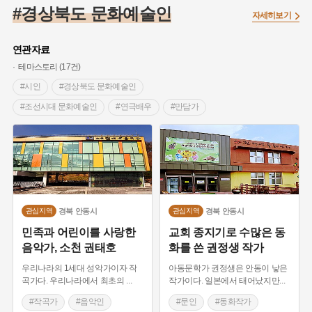
#빵지순례
#전라남도 지명유래
#갯벌
#나주
#경상북도 문화예술인
자세히보기
#조선 시대 사회
#농업
#독립운동가
#수령
#왕건
#허준
#28독립선언
#온달
#조선역사
#지명유래
연관자료
#여성독립운동가
#항일투쟁
#원호원두표묘역
#목민관
테마스토리 (17건)
#백년가게
#온라인 생활사박물관
#외성
#동의보감
#시인
#경상북도 문화예술인
#단지
#설화
#인물설화
#대한애국부인회
#생활용품
#조선시대 문화예술인
#연극배우
#만담가
#고구마
#김마리아
#바위설화
#인천
#강감찬
#음악인
#근현대여성예술가
#작곡가
#강진
#블루리본
#전설
#조선시대 문신
#성악가
#화가
#미술인
#근대미술
#여성 독립운동가
#지역의 설화
#성곽
#어린이역사콘텐츠
#문학가
#문인
#소설가
#동화작가
#내시
#내성
#먼우금
#징채
#제주도설화
#영산강
#독립운동
#안동 가볼만한곳
#가야금
#대한민국임시정부
#강서구
#마을
#종로구
#노원구
#가야금 명인
#영화감독
#근대문화예술인
경북
안동시
경북
안동시
관심지역
관심지역
#부산
#염전
#끈기
#용인의 전설
#여성의원
#풍속
#근대문화
민족과 어린이를 사랑한
교회 종지기로 수많은 동
#경기도설화
#남자현
#한의학
#동화
#임시의정원
음악가, 소천 권태호
화를 쓴 권정생 작가
#황해도
#산성
#박물관
#공예품
#영산포
우리나라의 1세대 성악가이자 작
아동문학가 권정생은 안동이 낳은
곡가다. 우리나라에서 최초의
...
작가이다. 일본에서 태어났지만
...
#작곡가
#음악인
#문인
#동화작가