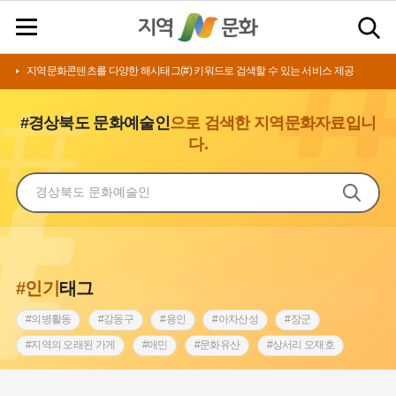
지역문화콘텐츠를 다양한 해시태그(#) 키워드로 검색할 수 있는 서비스 제공
#경상북도 문화예술인
으로 검색한 지역문화자료입니
다.
#인기
태그
#의병활동
#강동구
#용인
#아차산성
#장군
#지역의 오래된 가게
#애민
#문화유산
#상서리 오재호
#3.1운동
#지명
#바보온달
#낙성대
#고구려