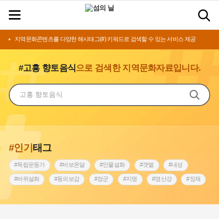
지역문화콘텐츠를 다양한 해시태그(#) 키워드로 검색할 수 있는 서비스 제공
#고흥 향토음식
으로 검색한 지역문화자료입니다.
#인기
태그
#독립운동가
#바보온달
#인물설화
#갯벌
#내성
#바위설화
#동의보감
#장군
#지명
#영산강
#징채
#종로구
#설화
#상서리 오재호
#조선 시대 사회
#단지
#나주
#풍속
#먼우금
#여성의원
#내시
#성곽