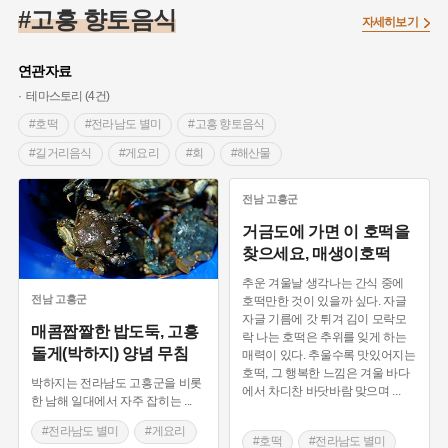
#임시의정원
#고구려
#고구마
#한의학
#강진
#고흥 향토음식
자세히보기
#인천
#외성
#허준
#농업
#지역의 설화
#낙성대
#황해도
#지역의 오래된 가게
#어린이역사콘텐츠
#백년가게
연관자료
#조선역사
#대한애국부인회
#아차산성
#빵지순례
테마스토리 (4건)
#왕건
#전라남도 지명유래
#목민관
#강감찬
#호떡
#전라남도 별미
#고흥 향토음식
#온라인 생활사박물관
#강동구
#제주도설화
#길거리음식
#게요리
#회
#해산물
#여성독립운동가
#조선시대 문신
#3.1운동
#애민
#막걸리
#한국의 과일
전남
고흥군
#김마리아
#여성 독립운동가
#28독립선언
#온달
거금도에 가면 이 호떡을
#문화유산
#노원구
#마을
#전설
#박물관
찾으세요, 매생이호떡
#경기도설화
#강서구
#공예품
#원호원두표묘역
#용인
추운 겨울날 생각나는 간식 중에
#지명유래
#블루리본
#대한민국임시정부
#염전
전남
고흥군
호떡만한 것이 있을까 싶다. 자글
자글 기름에 갓 튀겨 김이 모락모
#용인의 전설
#끈기
#산성
#동화
#생활용품
매콤짭짤한 밥도둑, 고흥
락 나는 호떡은 추위를 잊게 하는
돌게(박하지) 양념 무침
#의병활동
#영산포
#수령
#부산
#항일투쟁
매력이 있다. 추울수록 맛있어지는
호떡, 그 행복한 느낌은 겨울 바다
#남자현
박하지는 전라남도 고흥군을 비롯
에서 차디찬 바닷바람 맞으며
...
한 남해 일대에서 자주 잡히는
...
#전라남도 별미
#게요리
#호떡
#전라남도 별미