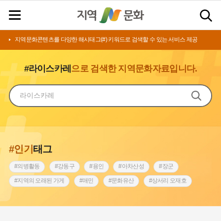
지역문화콘텐츠를 다양한 해시태그(#) 키워드로 검색할 수 있는 서비스 제공
#라이스카레
으로 검색한 지역문화자료입니다.
#인기
태그
#의병활동
#강동구
#용인
#아차산성
#장군
#지역의 오래된 가게
#애민
#문화유산
#상서리 오재호
#3.1운동
#지명
#바보온달
#낙성대
#고구려
#빵지순례
#전라남도 지명유래
#갯벌
#나주