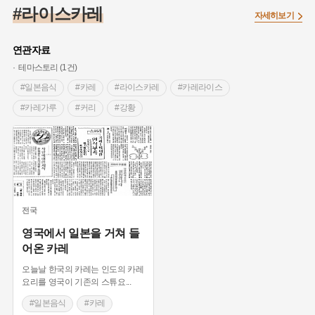
#조선 시대 사회
#농업
#독립운동가
#수령
#왕건
#라이스카레
자세히보기
#허준
#28독립선언
#온달
#조선역사
#지명유래
#여성독립운동가
#항일투쟁
#원호원두표묘역
#목민관
연관자료
#백년가게
#온라인 생활사박물관
#외성
#동의보감
테마스토리 (1건)
#단지
#설화
#인물설화
#대한애국부인회
#생활용품
#일본음식
#카레
#라이스카레
#카레라이스
#고구마
#김마리아
#바위설화
#인천
#강감찬
#카레가루
#커리
#강황
#강진
#블루리본
#전설
#조선시대 문신
#여성 독립운동가
#지역의 설화
#성곽
#어린이역사콘텐츠
#내시
#내성
#먼우금
#징채
#제주도설화
#영산강
#대한민국임시정부
#강서구
#마을
#종로구
#노원구
#부산
#염전
#끈기
#용인의 전설
#여성의원
#풍속
전국
#경기도설화
#남자현
#한의학
#동화
#임시의정원
영국에서 일본을 거쳐 들
어온 카레
#황해도
#산성
#박물관
#공예품
#영산포
오늘날 한국의 카레는 인도의 카레
요리를 영국이 기존의 스튜요
...
#일본음식
#카레