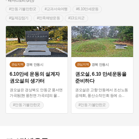
테마스토리 (3건)
#안동 가볼만한곳
#교과서속여행
#6.10만세운동
#일제강점기
#민족해방운동
#13도의군
#1920년대 독립운동단체
경북
안동시
경북
안동시
관심지역
관심지역
6.10만세 운동의 설계자
권오설, 6.10 만세운동을
권오설의 생가터
준비하다
권오설은 경상북도 안동군 풍서면
권오설은 고향 안동에서 조선노동
가곡동[현 풍천면 가곡리]의 몰
...
공제회, 풍산소작인회 등에 소
...
#안동 가볼만한곳
#안동 가볼만한곳
#교과서속여행
#13도의군
#6.10만세운동
#6.10만세운동
#1920년대 독립운동단체