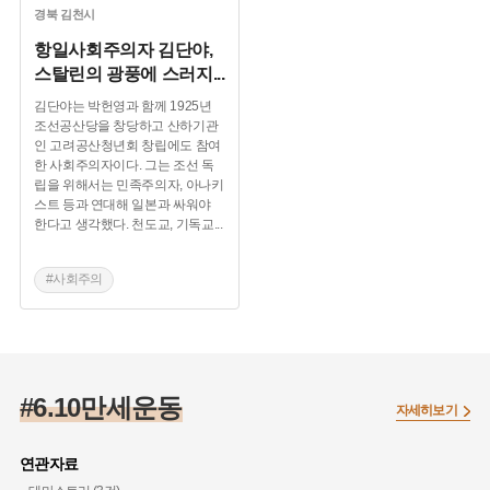
경북
김천시
항일사회주의자 김단야,
스탈린의 광풍에 스러지
...
김단야는 박헌영과 함께 1925년
조선공산당을 창당하고 산하기관
인 고려공산청년회 창립에도 참여
한 사회주의자이다. 그는 조선 독
립을 위해서는 민족주의자, 아나키
스트 등과 연대해 일본과 싸워야
한다고 생각했다. 천도교, 기독교
...
#사회주의
#6.10 만세운동
#1920년대 독립운동단체
#6.10만세운동
자세히보기
연관자료