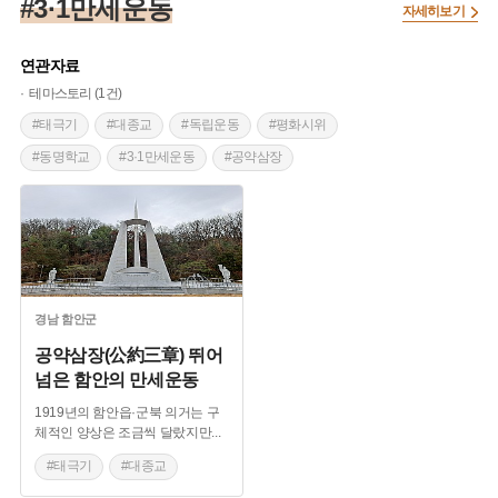
#3·1만세운동
자세히보기
연관자료
테마스토리 (1건)
#태극기
#대종교
#독립운동
#평화시위
#동명학교
#3·1만세운동
#공약삼장
#함안읍의거
#군북의거
#칠원의거
#연개장터
경남
함안군
공약삼장(公約三章) 뛰어
넘은 함안의 만세운동
1919년의 함안읍·군북 의거는 구
체적인 양상은 조금씩 달랐지만
...
#태극기
#대종교
#독립운동
#평화시위