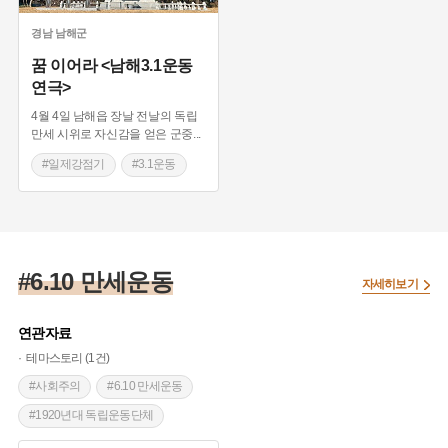
#영덕근대문화
#기념식
경남
남해군
꿈 이어라 <남해3.1운동
연극>
4월 4일 남해읍 장날 전날의 독립
만세 시위로 자신감을 얻은 군중
...
#일제강점기
#3.1운동
#남해
#동학농민운동
#항일독립운동
#독립만세운동
#설천면
#6.10 만세운동
자세히보기
연관자료
테마스토리 (1건)
#사회주의
#6.10 만세운동
#1920년대 독립운동단체