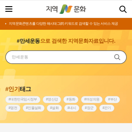
지역문화콘텐츠를 다양한 해시태그(#) 키워드로 검색할 수 있는 서비스 제공
#만세운동
으로 검색한 지역문화자료입니다.
#인기
태그
#대한민국임시정부
#영산강
#동화
#여성의원
#부산
#염전
#인물설화
#설화
#내시
#장군
#끈기
#상서리 오재호
#김마리아
#동의보감
#원호원두표묘역
#전라남도 지명유래
#아차산성
#강동구
#강서구
#징채