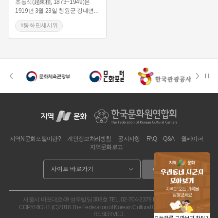
조동식(趙東植, 1873~1949)은
1919년 3월 23일 청원군 강내면
...
#봉화 만세시위
#만세운동 주도
지역N문화포털이란?
개인정보처리방침
공지사항
FAQ
Q&A
월페이퍼
지역문화로고
이동
서울시 마포대로49 성우빌딩 308호
TEL. 02-704-2379
FAX. 02.704-2377
COPYRIGHT (C)2018 The Federation of Korean Cultural Centers. ALL RIGHT
RESERVED.