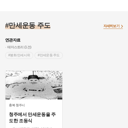
#동명학교
#3·1만세운동
#공약삼장
#함안읍의거
#만세운동 주도
#군북의거
#칠원의거
자세히보기
#연개장터
연관자료
테마스토리 (1건)
#봉화 만세시위
#만세운동 주도
충북
청주시
청주에서 만세운동을 주
도한 조동식