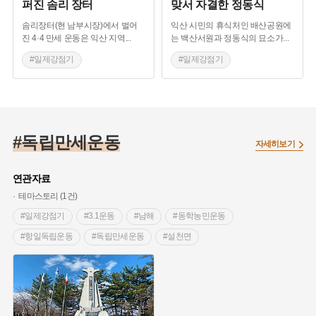
퍼진 솜리 장터
맞서 자결한 정동식
솜리장터(현 남부시장)에서 벌어
익산 시민의 휴식처인 배산공원에
진 4·4 만세 운동은 익산 지역
...
는 백산서원과 정동식의 묘소가
...
#일제강점기
#일제강점기
#독립운동가
#익산
#독립운동가
#이승만
#독립기념관
#익산
#순국열사비
#순국열사비
#남부시장
#남부시장
#4.4만세운동
#독립만세운동
#4.4만세운동
#문용기
#문용기
#솜리장터
자세히보기
#솜리장터
#남전교회
#남전교회
연관자료
테마스토리 (1건)
#일제강점기
#3.1운동
#남해
#동학농민운동
#항일독립운동
#독립만세운동
#설천면
#근대시장
#익산가볼만한곳
#전라도근대문화
#익산근대문화
#대구가볼만한곳
#대구근대문화
#영덕가볼만한곳
#경상도근대문화