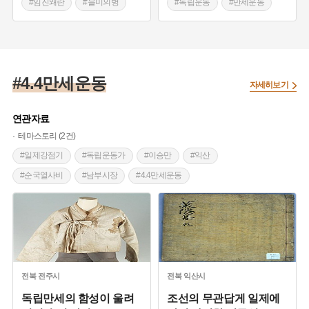
#임진왜란
#을미의병
#독립운동
#만세운동
#을사의병
#만세운동
#천안
#한국광복군
#충청남도 전통시장
#4.4만세운동
자세히보기
연관자료
테마스토리 (2건)
#일제강점기
#독립운동가
#이승만
#익산
#순국열사비
#남부시장
#4.4만세운동
#문용기
#솜리장터
#남전교회
#독립기념관
전북
전주시
전북
익산시
독립만세의 함성이 울려
조선의 무관답게 일제에