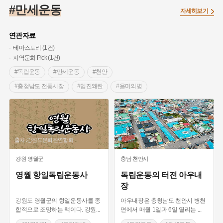
#온달
#의병활동
#빵지순례
#낙성대
#문화유산
#만세운동
자세히보기
#독립운동가
#영산포
#성곽
#단지
#외성
#수령
#풍속
#황해도
#대한애국부인회
#여성독립운동가
연관자료
#지역의 설화
#항일투쟁
#경기도설화
#조선시대 문신
테마스토리 (1건)
지역문화 Pick (1건)
#애민
#노원구
#남자현
#조선역사
#용인의 전설
#독립운동
#만세운동
#천안
#강감찬
#박물관
#한의학
#여성 독립운동가
#산성
#충청남도 전통시장
#임진왜란
#을미의병
#어린이역사콘텐츠
#강진
#제주도설화
#임시의정원
#을사의병
#한국광복군
#아우내장
#전설
#용인
#온라인 생활사박물관
#바위설화
#마을
#아우내장터
#유관순 열사
#병천순대
#백년가게
#인천
#고구려
#지명
#지명유래
#병천5일장
#천안재래시장
#3.1운동
#목민관
#생활용품
#허준
#블루리본
출처 :강원도문화원연합회
#역사와 함께하는 시장탐방
#천안 여행
#용인
#먼우금
#농업
#나주
#갯벌
#고구마
#종로구
#기념행사
강원
영월군
충남
천안시
#28독립선언
#내성
#왕건
#지역의 오래된 가게
영월 항일독립운동사
독립운동의 터전 아우내
#조선 시대 사회
#공예품
#바보온달
장
강원도 영월군의 항일운동사를 종
아우내장은 충청남도 천안시 병천
합적으로 조망하는 책이다. 강원
...
면에서 매월 1일과 6일 열리는
...