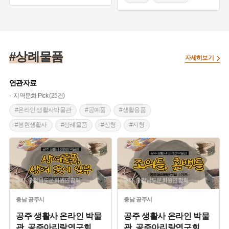
#주자가례
#오복제
#개과천선
#상례물품
자세히보기
연관자료
지역문화 Pick (25건)
#온라인 생활사박물관
#공예품
#생활용품
#봉현생활사
#상례물품
#상청
#지청
#공주아리랑
출처 :충청남도문화원연합회
출처 :충청남도문화원연합회
충남
공주시
충남
공주시
공주 생활사 온라인 박물
공주 생활사 온라인 박물
관, 공주아리랑연구회
...
관, 공주아리랑연구회
...