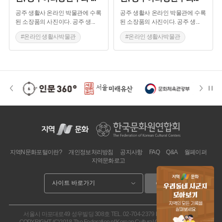
공주 생활사 온라인 박물관에 수록
공주 생활사 온라인 박물관에 수록
된 소장품의 사진이다. 공주 생
...
된 소장품의 사진이다. 공주 생
...
#온라인 생활사박물관
#온라인 생활사박물관
#공예품
#생활용품
#공예품
#생활용품
#공주아리랑
#상례물품
#공주아리랑
#상례물품
지역N문화포털이란?
개인정보처리방침
공지사항
FAQ
Q&A
월페이퍼
지역문화로고
이동
서울시 마포대로49 성우빌딩 308호
TEL. 02-704-2379
FAX. 02.704-2377
COPYRIGHT (C)2018 The Federation of Korean Cultural Centers. ALL RIGHT