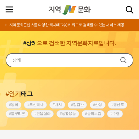
지역문화콘텐츠를 다양한 해시태그(#) 키워드로 검색할 수 있는 서비스 제공
#상례
으로 검색한 지역문화자료입니다.
#인기
태그
#동화
#조선역사
#내시
#강감찬
#산성
#영산포
#블루리본
#인물설화
#생활용품
#동의보감
#수령
#영산강
#인천
#낙성대
#마을
#지역의 설화
#남자현
#황해도
#아차산성
#한의학
#조선시대 문신