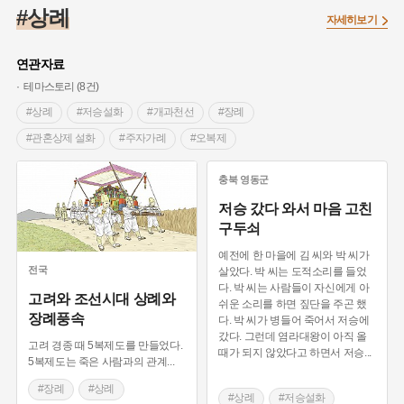
#대한민국임시정부
#백년가게
#외성
#대한애국부인회
#상례
자세히보기
#염전
#종로구
#애민
#갯벌
#온달
#의병활동
#성곽
#허준
#문화유산
#노원구
#농업
#바보온달
연관자료
#설화
#조선 시대 사회
#징채
#항일투쟁
테마스토리 (8건)
#온라인 생활사박물관
#3.1운동
#원호원두표묘역
#박물관
#상례
#저승설화
#개과천선
#장례
#여성독립운동가
#지역의 오래된 가게
#부산
#장군
#관혼상제 설화
#주자가례
#오복제
#임시의정원
#김마리아
#고구마
#어린이역사콘텐츠
#곡성 안들은 상복
#시묘살이 관습
충북
영동군
#고구려
#여성 독립운동가
#경기도설화
#독립운동가
#관혼상제 풍습
#입관
#망자를 보내는 의식
저승 갔다 와서 마음 고친
#단지
#내성
#28독립선언
#지명유래
#강동구
#쐐기
#상여
#사망신고
#전통 장례식
구두쇠
#용인의 전설
#끈기
#제주도설화
#전설
#나주
#혼례
#관례
예전에 한 마을에 김 씨와 박 씨가
#강진
#목민관
#빵지순례
#먼우금
#지명
#풍속
전국
살았다. 박 씨는 도적소리를 들었
다. 박 씨는 사람들이 자신에게 아
#바위설화
#왕건
#공예품
#강서구
#전라남도 지명유래
고려와 조선시대 상례와
쉬운 소리를 하면 짚단을 주곤 했
장례풍속
#상서리 오재호
#여성의원
#용인
다. 박 씨가 병들어 죽어서 저승에
갔다. 그런데 염라대왕이 아직 올
고려 경종 때 5복제도를 만들었다.
때가 되지 않았다고 하면서 저승
...
5복제도는 죽은 사람과의 관계
...
#장례
#상례
#상례
#저승설화