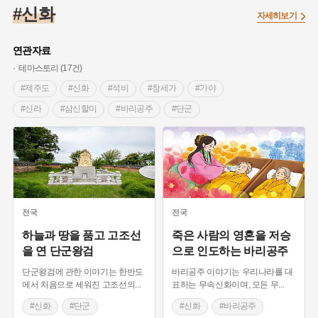
#온달
#의병활동
#빵지순례
#낙성대
#문화유산
#신화
자세히보기
#독립운동가
#영산포
#성곽
#단지
#외성
#수령
#풍속
#황해도
#대한애국부인회
#여성독립운동가
연관자료
#지역의 설화
#항일투쟁
#경기도설화
#조선시대 문신
테마스토리 (17건)
#애민
#노원구
#남자현
#조선역사
#용인의 전설
#제주도
#신화
#석비
#창세가
#가야
#강감찬
#박물관
#한의학
#여성 독립운동가
#산성
#신라
#삼신할미
#바리공주
#단군
#어린이역사콘텐츠
#강진
#제주도설화
#임시의정원
#바다
#흑산도
#서낭당
#경북 영양
#전설
#용인
#온라인 생활사박물관
#바위설화
#마을
#구리시
#인천
#미추홀
#문학산성
#백년가게
#인천
#고구려
#지명
#지명유래
#인천지역설화
#곡성
#전라남도문화재
#3.1운동
#목민관
#생활용품
#허준
#블루리본
#동명왕
#드라마 주요 소재
#시루말
#먼우금
#농업
#나주
#갯벌
#고구마
#종로구
#제주도신화
#관혼상제
#일생의례
전국
전국
#28독립선언
#내성
#왕건
#지역의 오래된 가게
#출생설화
하늘과 땅을 품고 고조선
죽은 사람의 영혼을 저승
을 연 단군왕검
으로 인도하는 바리공주
#조선 시대 사회
#공예품
#바보온달
단군왕검에 관한 이야기는 한반도
바리공주 이야기는 우리나라를 대
에서 처음으로 세워진 고조선의
...
표하는 무속신화이며, 모든 무
...
#신화
#단군
#신화
#바리공주