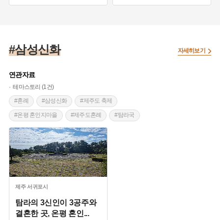
#삼성신화
자세히보기
연관자료
테마스토리 (1건)
#혼례
#삼성신화
#제주도 축제
#온평 혼인지마을
#제주도혼례
#탐라국
#병마수군절제사
제주
서귀포시
탐라의 3신인이 3공주와
결혼한 곳, 온평 혼인
...