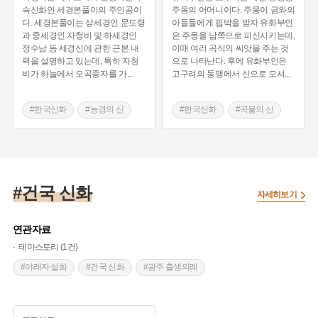
속신화인 세경본풀이의 주인공이
주몽의 어머니이다. 주몽이 금와의
다. 세경본풀이는 상세경인 문도령
아들들에게 핍박을 받자 유화부인
과 중세경인 자청비 및 하세경인
은 주몽을 남쪽으로 피신시키는데,
정수남 등 세경신에 관한 근본 내
이때 여러 곡식의 씨앗을 주는 것
력을 설명하고 있는데, 특히 자청
으로 나타난다. 후에 유화부인은
비가 하늘에서 오곡종자를 가
...
고구려의 동맹에서 신으로 모셔
...
#한국신화
#농경의 신
#한국신화
#곡물의 신
#신화의 나라 제주
#곡물의 신
#건국 신화
자세히보기
연관자료
테마스토리 (1건)
#야래자 설화
#건국 신화
#광주 출생의례