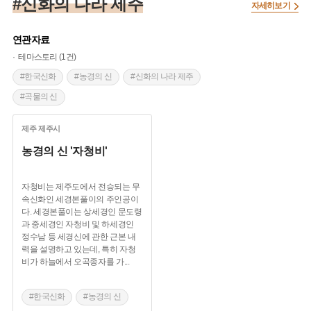
#신화의 나라 제주
자세히보기
연관자료
테마스토리 (1건)
#한국신화
#농경의 신
#신화의 나라 제주
#곡물의 신
제주
제주시
농경의 신 '자청비'
자청비는 제주도에서 전승되는 무
속신화인 세경본풀이의 주인공이
다. 세경본풀이는 상세경인 문도령
과 중세경인 자청비 및 하세경인
정수남 등 세경신에 관한 근본 내
력을 설명하고 있는데, 특히 자청
비가 하늘에서 오곡종자를 가
...
#한국신화
#농경의 신