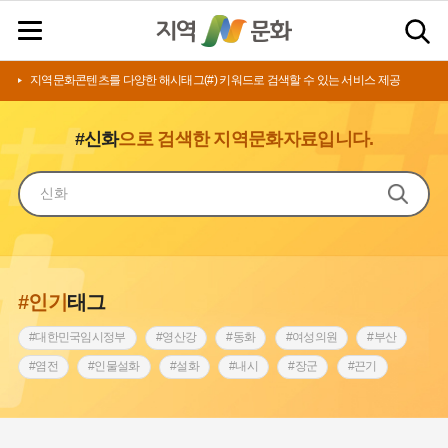
지역문화콘텐츠를 다양한 해시태그(#) 키워드로 검색할 수 있는 서비스 제공
#신화
으로 검색한 지역문화자료입니다.
#인기
태그
#대한민국임시정부
#영산강
#동화
#여성의원
#부산
#염전
#인물설화
#설화
#내시
#장군
#끈기
#상서리 오재호
#김마리아
#동의보감
#원호원두표묘역
#전라남도 지명유래
#아차산성
#강동구
#강서구
#징채