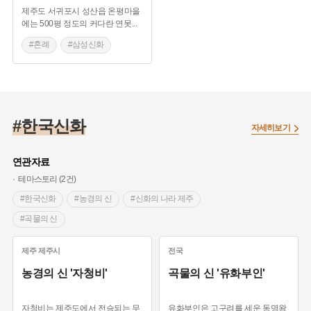
제주도 서귀포시 성산읍 온평마을
에는 500평 정도의 커다란 연못
...
#혼례
#삼성신화
#제주도 축제
#온평 혼인지마을
#제주도혼례
#한국신화
자세히보기
연관자료
테마스토리 (2건)
#한국신화
#농경의 신
#신화의 나라 제주
#곡물의 신
제주
제주시
전국
농경의 신 '자청비'
곡물의 신 '유화부인'
자청비는 제주도에서 전승되는 무
유화부인은 고구려를 세운 동명왕