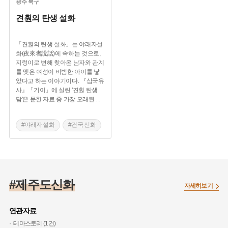
광주
북구
견훤의 탄생 설화
「견훤의 탄생 설화」는 야래자설
화(夜來者說話)에 속하는 것으로,
지렁이로 변해 찾아온 남자와 관계
를 맺은 여성이 비범한 아이를 낳
았다고 하는 이야기이다. 『삼국유
사』「기이」에 실린 '견훤 탄생
담'은 문헌 자료 중 가장 오래된
...
#야래자 설화
#건국 신화
#광주 출생의례
#제주도신화
자세히보기
연관자료
테마스토리 (1건)