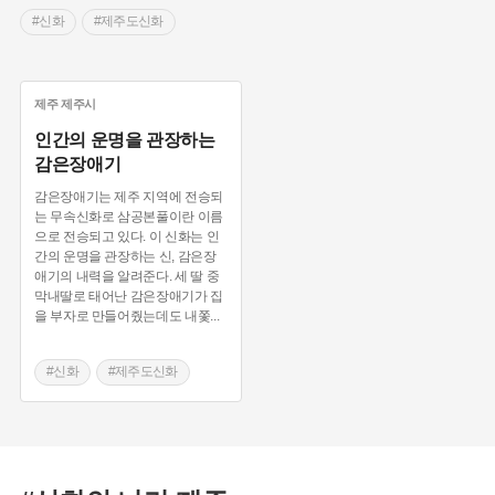
#신화
#제주도신화
제주
제주시
인간의 운명을 관장하는
감은장애기
감은장애기는 제주 지역에 전승되
는 무속신화로 삼공본풀이란 이름
으로 전승되고 있다. 이 신화는 인
간의 운명을 관장하는 신, 감은장
애기의 내력을 알려준다. 세 딸 중
막내딸로 태어난 감은장애기가 집
을 부자로 만들어줬는데도 내쫓
...
#신화
#제주도신화