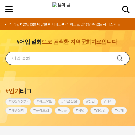
지역문화콘텐츠를 다양한 해시태그(#) 키워드로 검색할 수 있는 서비스 제공
#어업 설화
으로 검색한 지역문화자료입니다.
#인기
태그
#독립운동가
#바보온달
#인물설화
#갯벌
#내성
#바위설화
#동의보감
#장군
#지명
#영산강
#징채
#종로구
#설화
#상서리 오재호
#조선 시대 사회
#단지
#나주
#풍속
#먼우금
#여성의원
#내시
#성곽