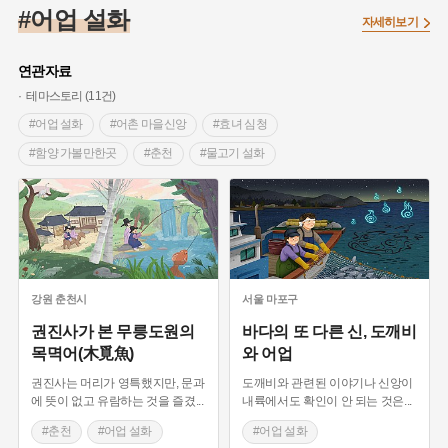
#임시의정원
#고구려
#고구마
#한의학
#강진
#어업 설화
자세히보기
#인천
#외성
#허준
#농업
#지역의 설화
#낙성대
#황해도
#지역의 오래된 가게
#어린이역사콘텐츠
#백년가게
연관자료
#조선역사
#대한애국부인회
#아차산성
#빵지순례
테마스토리 (11건)
#왕건
#전라남도 지명유래
#목민관
#강감찬
#어업 설화
#어촌 마을신앙
#효녀 심청
#온라인 생활사박물관
#강동구
#제주도설화
#함양 가볼만한곳
#춘천
#물고기 설화
#여성독립운동가
#조선시대 문신
#3.1운동
#애민
#강원도 설화
#해녀
#문어
#김마리아
#여성 독립운동가
#28독립선언
#온달
#문화유산
#노원구
#마을
#전설
#박물관
#경기도설화
#강서구
#공예품
#원호원두표묘역
#용인
#지명유래
#블루리본
#대한민국임시정부
#염전
강원
춘천시
서울
마포구
#용인의 전설
#끈기
#산성
#동화
#생활용품
권진사가 본 무릉도원의
바다의 또 다른 신, 도깨비
목멱어(木覓魚)
와 어업
#의병활동
#영산포
#수령
#부산
#항일투쟁
#남자현
권진사는 머리가 영특했지만, 문과
도깨비와 관련된 이야기나 신앙이
에 뜻이 없고 유람하는 것을 즐겼
...
내륙에서도 확인이 안 되는 것은
...
#춘천
#어업 설화
#어업 설화