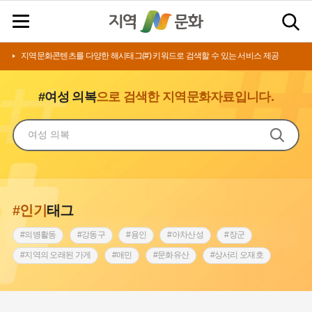
지역문화콘텐츠를 다양한 해시태그(#) 키워드로 검색할 수 있는 서비스 제공
#여성 의복
으로 검색한 지역문화자료입니다.
#인기
태그
#의병활동
#강동구
#용인
#아차산성
#장군
#지역의 오래된 가게
#애민
#문화유산
#상서리 오재호
#3.1운동
#지명
#바보온달
#낙성대
#고구려
#빵지순례
#전라남도 지명유래
#갯벌
#나주