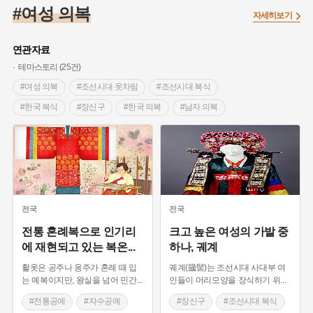
#조선 시대 사회
#농업
#독립운동가
#수령
#왕건
#여성 의복
자세히보기
#허준
#28독립선언
#온달
#조선역사
#지명유래
#여성독립운동가
#항일투쟁
#원호원두표묘역
#목민관
연관자료
#백년가게
#온라인 생활사박물관
#외성
#동의보감
테마스토리 (25건)
#단지
#설화
#인물설화
#대한애국부인회
#생활용품
#여성 의복
#조선시대 옷차림
#조선시대 복식
#고구마
#김마리아
#바위설화
#인천
#강감찬
#한국 복식
#장신구
#한국 의복
#남자 의복
#강진
#블루리본
#전설
#조선시대 문신
#전통 복식
#전통공예
#자수공예
#여성 독립운동가
#지역의 설화
#성곽
#어린이역사콘텐츠
#조선시대 예복
#전통 공예 기술
#전통 의복
#내시
#내성
#먼우금
#징채
#제주도설화
#영산강
#고려시대 복식
#대한민국임시정부
#강서구
#마을
#종로구
#노원구
#부산
#염전
#끈기
#용인의 전설
#여성의원
#풍속
전국
전국
#경기도설화
#남자현
#한의학
#동화
#임시의정원
전통 혼례복으로 인기리
크고 높은 여성의 가발 중
에 재현되고 있는 복온
...
하나, 궤계
#황해도
#산성
#박물관
#공예품
#영산포
활옷은 공주나 옹주가 혼례 때 입
궤계(簂髻)는 조선시대 사대부 여
는 예복이지만, 왕실을 넘어 민간
...
인들이 머리모양을 장식하기 위
...
#전통공예
#자수공예
#장신구
#조선시대 복식