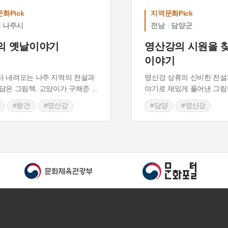
화Pick
지역문화Pick
나주시
전남
담양군
의 옛날이야기
영산강의 시원을 
이야기
 내려오는 나주 지역의 전설과
영산강 상류의 신비한 전설
담은 그림책. 고양이가 구해준
...
야기로 재밌게 풀어낸 그림
#왕건
#영산강
#담양
#영산강
포
#바위설화