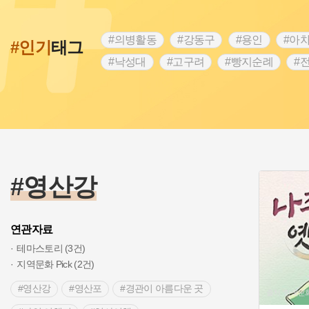
#의병활동
#강동구
#용인
#아
#인기
태그
#낙성대
#고구려
#빵지순례
#
#28독립선언
#온달
#조선역사
#외성
#동의보감
#단지
#설화
#블루리본
#전설
#조선시대 문신
#제주도설화
#영산강
#대한민국임
#경기도설화
#남자현
#한의학
#영산강
연관자료
테마스토리 (3건)
지역문화 Pick (2건)
#영산강
#영산포
#경관이 아름다운 곳
출처 :한국