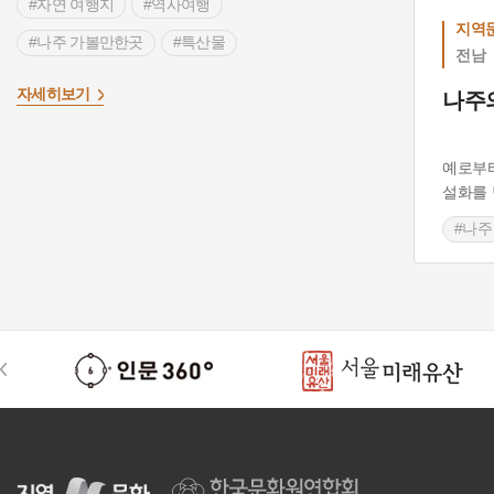
#자연 여행지
#역사여행
지역문
#나주 가볼만한곳
#특산물
전남
>
#영암 향토음식
#전라남도 별미
#담양
자세히보기
나주
#나주
#왕건
#바위설화
#기대승
#누정
#정자
#누각
#나주 장춘정
예로부터
#나주의 누정
#소요정
#유충정
#안위
설화를 
#나주
#김선평
#기대승조가소장문적
#영산