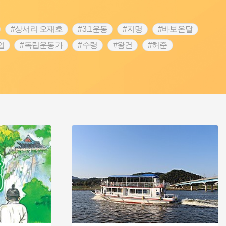
#상서리 오재호
#3.1운동
#지명
#바보온달
업
#독립운동가
#수령
#왕건
#허준
역
#목민관
#백년가게
#온라인 생활사박물관
#김마리아
#바위설화
#인천
#강감찬
#강진
콘텐츠
#내시
#내성
#먼우금
#징채
#염전
#끈기
#용인의 전설
#여성의원
#풍속
예품
#영산포