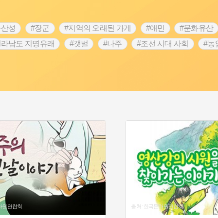
차산성
#장군
#지역의 오래된 가게
#애민
#문화유산
전라남도 지명유래
#갯벌
#나주
#조선 시대 사회
#농
#지명유래
#여성독립운동가
#항일투쟁
#원호원두표묘
#인물설화
#대한애국부인회
#생활용품
#고구마
#여성 독립운동가
#지역의 설화
#성곽
#어린이역사
시정부
#강서구
#마을
#종로구
#노원구
#부산
#동화
#임시의정원
#황해도
#산성
#박물관
#공
문화원연합회
출처 :한국문화원연합회