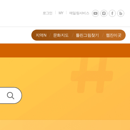
로그인
MY
메일링서비스
지역N
문화지도
틀린그림찾기
웹진이곳