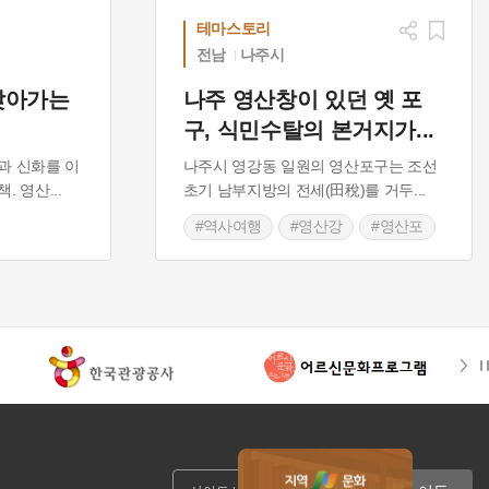
테마스토리
전남
나주시
찾아가는
나주 영산창이 있던 옛 포
구, 식민수탈의 본거지가
...
과 신화를 이
나주시 영강동 일원의 영산포구는 조선
책. 영산
...
초기 남부지방의 전세(田稅)를 거두
...
#역사여행
#영산강
#영산포
#나주 가볼만한곳