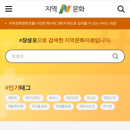
지역문화콘텐츠를 다양한 해시태그(#) 키워드로 검색할 수 있는 서비스 제공
#장생포
으로 검색한 지역문화자료입니다.
#인기
태그
#동화
#조선역사
#내시
#강감찬
#산성
#영산포
#블루리본
#인물설화
#생활용품
#동의보감
#수령
#영산강
#인천
#낙성대
#마을
#지역의 설화
#남자현
#황해도
#아차산성
#한의학
#조선시대 문신