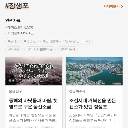
#대한민국임시정부
#백년가게
#외성
#대한애국부인회
#장생포
자세히보기
#염전
#종로구
#애민
#갯벌
#온달
#의병활동
#성곽
#허준
#문화유산
#노원구
#농업
#바보온달
연관자료
#설화
#조선 시대 사회
#징채
#항일투쟁
테마스토리 (15건)
지역문화 Pick (1건)
#온라인 생활사박물관
#3.1운동
#원호원두표묘역
#박물관
#고래
#장생포
#고래할머니의 열두 달 맛 이야기
#여성독립운동가
#지역의 오래된 가게
#부산
#장군
#이순신
#여수 가볼만한곳
#전쟁음식
#임시의정원
#김마리아
#고구마
#어린이역사콘텐츠
#울산 향토음식
#고래고기
#소금
#울산
#고구려
#여성 독립운동가
#경기도설화
#독립운동가
#동해
#단지
#내성
#28독립선언
#지명유래
#강동구
#용인의 전설
#끈기
#제주도설화
#전설
#나주
출처 :한국문화원연합회
#강진
#목민관
#빵지순례
#먼우금
#지명
#풍속
울산
남구
전남
여수시
#바위설화
#왕건
#공예품
#강서구
#전라남도 지명유래
동해의 바닷물과 바람, 햇
조선시대 거북선을 만든
#상서리 오재호
#여성의원
#용인
볕으로 구운 울산소금
...
선소가 있던 장생포
바닷물과 바람, 햇볕으로 구운 울
조선시대 기록인 『강남악부』에
산 소금의 문화와 역사를 채록한
...
장생포는 순천부 동쪽 60리 지
...