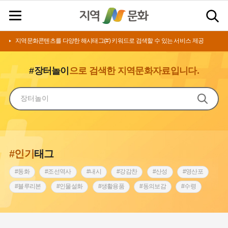
지역문화콘텐츠를 다양한 해시태그(#) 키워드로 검색할 수 있는 서비스 제공
#장터놀이
으로 검색한 지역문화자료입니다.
#인기
태그
#동화
#조선역사
#내시
#강감찬
#산성
#영산포
#블루리본
#인물설화
#생활용품
#동의보감
#수령
#영산강
#인천
#낙성대
#마을
#지역의 설화
#남자현
#황해도
#아차산성
#한의학
#조선시대 문신