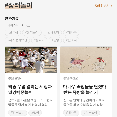
#대한민국임시정부
#백년가게
#외성
#대한애국부인회
#장터놀이
자세히보기
#염전
#종로구
#애민
#갯벌
#온달
#의병활동
#성곽
#허준
#문화유산
#노원구
#농업
#바보온달
연관자료
#설화
#조선 시대 사회
#징채
#항일투쟁
테마스토리 (13건)
#온라인 생활사박물관
#3.1운동
#원호원두표묘역
#박물관
#보부상
#장터놀이
#남사당패
#대나무
#여성독립운동가
#지역의 오래된 가게
#부산
#장군
#세계문화유산
#줄타기
#밀양
#판소리
#임시의정원
#김마리아
#고구마
#어린이역사콘텐츠
#안성
#바우덕이
#청주
#청주시장
#고구려
#여성 독립운동가
#경기도설화
#독립운동가
#청주 가볼만한곳
#시장
#보부상놀이
#곡예
#단지
#내성
#28독립선언
#지명유래
#강동구
#남사당놀이
#죽방울놀이
#용인의 전설
#끈기
#제주도설화
#전설
#나주
#강진
#목민관
#빵지순례
#먼우금
#지명
#풍속
경남
밀양시
충남
예산군
#바위설화
#왕건
#공예품
#강서구
#전라남도 지명유래
백중 무렵 열리는 시장과
대나무 죽방울을 던졌다
밀양백중놀이
받는 죽방울 놀리기
#상서리 오재호
#여성의원
#용인
음력 7월 15일을 백중이라고 한다.
장터는 연희의 공간이기도 하다.
백중 무렵이 되면 해당 지역의
...
공연을 하고 수익을 얻어 생활
...
#장터놀이
#밀양
#대나무
#장터놀이