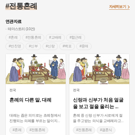
#임시의정원
#고구려
#고구마
#한의학
#강진
#전통혼례
자세히보기
#인천
#외성
#허준
#농업
#지역의 설화
#낙성대
#황해도
#지역의 오래된 가게
#어린이역사콘텐츠
#백년가게
연관자료
#조선역사
#대한애국부인회
#아차산성
#빵지순례
테마스토리 (10건)
#왕건
#전라남도 지명유래
#목민관
#강감찬
#혼례
#전통혼례
#교배례
#합근례
#온라인 생활사박물관
#강동구
#제주도설화
#반친영
#신부
#신랑
#백포
#중매
#여성독립운동가
#조선시대 문신
#3.1운동
#애민
#혼담
#관혼상제 절차
#가마
#나무기러기
#김마리아
#여성 독립운동가
#28독립선언
#온달
#납채서
#사주팔자
#궁합
#결혼식
#문화유산
#노원구
#마을
#전설
#박물관
#결혼식음식
#대례상
#초례청
#맞절
#경기도설화
#강서구
#공예품
#원호원두표묘역
#용인
#친영례
#남귀여가혼
#관혼상제
#풍경
#지명유래
#블루리본
#대한민국임시정부
#염전
#결혼식날
#얼
#공연
#우리얼
#초례상
전국
전국
#용인의 전설
#끈기
#산성
#동화
#생활용품
#폐백
#신랑신부
#식순
#육례
혼례의 다른 말, 대례
신랑과 신부가 처음 얼굴
을 보고 절을 올리는
...
#의병활동
#영산포
#수령
#부산
#항일투쟁
#남자현
대례는 좁은 의미로는 초례청에서
혼례 중 신랑 신부가 서로에게 절
진행되는 의례를 부르는 말이지
...
을 주고받는 의식을 교배례라고
...
#혼례
#전통혼례
#전통혼례
#결혼식