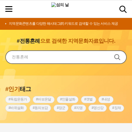
지역문화콘텐츠를 다양한 해시태그(#) 키워드로 검색할 수 있는 서비스 제공
#전통혼례
으로 검색한 지역문화자료입니다.
#인기
태그
#독립운동가
#바보온달
#인물설화
#갯벌
#내성
#바위설화
#동의보감
#장군
#지명
#영산강
#징채
#종로구
#설화
#상서리 오재호
#조선 시대 사회
#단지
#나주
#풍속
#먼우금
#여성의원
#내시
#성곽