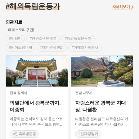
#온달
#의병활동
#빵지순례
#낙성대
#문화유산
#해외독립운동가
자세히보기
#독립운동가
#영산포
#성곽
#단지
#외성
#수령
#풍속
#황해도
#대한애국부인회
#여성독립운동가
연관자료
#지역의 설화
#항일투쟁
#경기도설화
#조선시대 문신
테마스토리 (3건)
#애민
#노원구
#남자현
#조선역사
#용인의 전설
#박용만
#한인소년병학교
#해외독립운동가
#강감찬
#박물관
#한의학
#여성 독립운동가
#산성
#헤이스팅대학
#대한인국민회
#아메리칸혁명사
#어린이역사콘텐츠
#강진
#제주도설화
#임시의정원
#일제강점기
#민족해방운동
#김제 가볼만한곳
#전설
#용인
#온라인 생활사박물관
#바위설화
#마을
#백년가게
#인천
#고구려
#지명
#지명유래
#3.1운동
#목민관
#생활용품
#허준
#블루리본
#먼우금
#농업
#나주
#갯벌
#고구마
#종로구
전북
김제시
전남
나주시
#28독립선언
#내성
#왕건
#지역의 오래된 가게
의열단에서 광복군까지,
자랑스러운 광복군 지대
이종희
장, 나월환
#조선 시대 사회
#공예품
#바보온달
이종희는 전라북도 김제 출신으로
나월환은 전라남도 나주출신의 아
나이 서른이 넘어 중국으로 망명
...
나키스트 광복군이다. 나월환의
...
#민족해방운동
#일제강점기