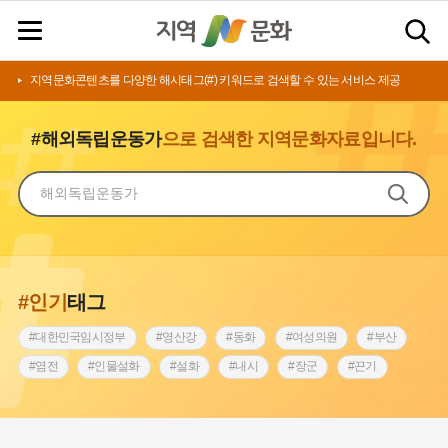
지역문화콘텐츠를 다양한 해시태그(#) 키워드로 검색할 수 있는 서비스 제공
#해외독립운동가
으로 검색한 지역문화자료입니다.
#인기
태그
#대한민국임시정부
#영산강
#동화
#여성의원
#부산
#염전
#인물설화
#설화
#내시
#장군
#끈기
#상서리 오재호
#김마리아
#동의보감
#원호원두표묘역
#전라남도 지명유래
#아차산성
#강동구
#강서구
#징채