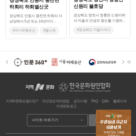
경상북도 안동시 풍천면
신원리 불호당
하회리 하회별신굿
#청송 가볼만한곳
#일본식 가옥
#포항 가볼만한곳
경상북도 영천시 청통면 신원리에
경상북도 안동시 풍천면 하회리 서
#효행 설화
#문화유산 여행
#국가무형유산
서 마을의 안녕과 풍요를 기원하
...
낭당에서 5년 또는 10년마다
...
#별신제
#공민왕
#안동 하회마을
#경상북도 마을이야기
#국가무형유산
#별신제
#조선시대 종가
#경상북도 마을이야기 조선시대 종가
#공민왕
#안동 하회마을
#경상북도 마을신앙
#산신제
#해신제
#경상북도 마을이야기
지역N문화포털이란?
개인정보처리방침
공지사항
FAQ
Q&A
월페이퍼
지역문화로고
이동