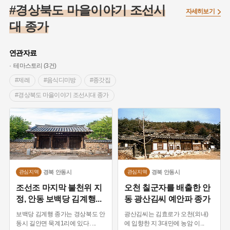
#나주
#풍속
#먼우금
#여성의원
#내시
#성곽
#경상북도 마을이야기 조선시
자세히보기
#임시의정원
#고구려
#고구마
#한의학
#강진
대 종가
#인천
#외성
#허준
#농업
#지역의 설화
#낙성대
#황해도
#지역의 오래된 가게
#어린이역사콘텐츠
#백년가게
연관자료
#조선역사
#대한애국부인회
#아차산성
#빵지순례
테마스토리 (3건)
#왕건
#전라남도 지명유래
#목민관
#강감찬
#제례
#음식디미방
#종갓집
#온라인 생활사박물관
#강동구
#제주도설화
#경상북도 마을이야기 조선시대 종가
#여성독립운동가
#조선시대 문신
#3.1운동
#애민
#경상북도 마을이야기
#조선시대 종가
#김마리아
#여성 독립운동가
#28독립선언
#온달
#문화유산
#노원구
#마을
#전설
#박물관
#경기도설화
#강서구
#공예품
#원호원두표묘역
#용인
#지명유래
#블루리본
#대한민국임시정부
#염전
경북
안동시
경북
안동시
관심지역
관심지역
#용인의 전설
#끈기
#산성
#동화
#생활용품
조선조 마지막 불천위 지
오천 칠군자를 배출한 안
#의병활동
#영산포
#수령
#부산
#항일투쟁
정, 안동 보백당 김계행
...
동 광산김씨 예안파 종가
#남자현
보백당 김계행 종가는 경상북도 안
광산김씨는 김효로가 오천(외내)
동시 길안면 묵계1리에 있다.
...
에 입향한 지 3대만에 농암 이
...