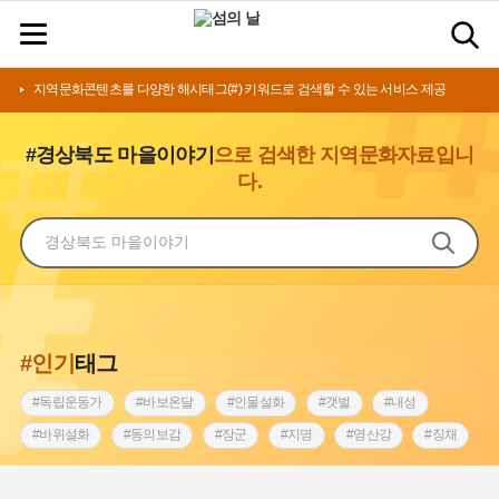
지역문화콘텐츠를 다양한 해시태그(#) 키워드로 검색할 수 있는 서비스 제공
#경상북도 마을이야기
으로 검색한 지역문화자료입니
다.
#인기
태그
#독립운동가
#바보온달
#인물설화
#갯벌
#내성
#바위설화
#동의보감
#장군
#지명
#영산강
#징채
#종로구
#설화
#상서리 오재호
#조선 시대 사회
#단지