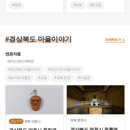
#제례
#제례
#종갓집
#경상북도 마을이야기
#경상북도 마을이야기 조선시
대 종가
#조선시대 종가
#종갓집
#경상북도 마을이야기 조선시
대 종가
#경상북도 마을이야기
자세히보기
연관자료
테마스토리 (39건)
#경상북도 마을이야기
#조선시대 마을이야기
#농아당 박홍장
#상점
#경북 문경
#이발관
#오래된 미용실
#사랑 이야기
#청송 설화
#서낭제
#제례
#종갓집
#동제
#종가
#포항여행
#영일만
#호수
#포항시
#공원
#드라마 촬영지
#기제사
#경상북도 지명유래
#샘물
#동물 설화
경북
영천시
경북
안동시
관심지역
#경상북도 설화
#경상북도 누정
#조선시대 인물
경상북도 영천시 청통면