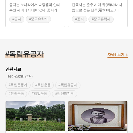
공자는 노나라에서 숙량흘과 안씨
단목사는 춘추 시대 위(衛)나라 사
#백록동서원
#자사
#송학
#도학
부인 사이에서 태어났다. 공자가
...
람으로 성은 단목(端木)이고, 이
...
#오성위
#안회
#증삼
#누정
#정자
#공자
#중국유학자
#공자
#중국유학자
#누각
#향교
#태인향교
#중국의 유학
#정읍 태인향교 만화루
#공자지도 만물화생
#조항진
#한국은행
#범국인전통예절
#독립유공자
자세히보기
연관자료
테마스토리 (7건)
#독립운동가
#독립운동
#독립유공자
#민족운동
#항일운동
#청산리전투
#1920년대 독립운동단체
#3.1운동
#1910년대 독립운동단체
#태극기
#서대문형무소
#비석거리
#안산군
#진위대
#공훈록
#범례
#일제강점기
#대한독립