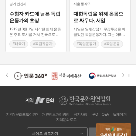
경기
안산시
서울
동작구
수형자 카드에 남은 독립
대한독립을 위해 온몸으
운동가의 초상
로 싸우다, 서일
1919년 3월 1일 시작된 만세 운동
서일은 일제강점기 무장투쟁을 이
은 주요 도시를 거쳐 전국으로
...
끌었던 독립운동가다. 그는 어려
...
#태극기
#독립유공자
#독립운동가
#독립운동
#서대문형무소
#3.1운동
#독립유공자
#비석거리
#안산군
#1910년대 독립운동단체
#진위대
지역N문화포털이란?
개인정보처리방침
공지사항
FAQ
Q&A
월페이퍼
지역문화로고
이동