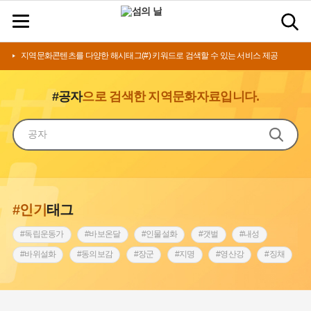
지역문화콘텐츠를 다양한 해시태그(#) 키워드로 검색할 수 있는 서비스 제공
#공자
으로 검색한 지역문화자료입니다.
#인기
태그
#독립운동가
#바보온달
#인물설화
#갯벌
#내성
#바위설화
#동의보감
#장군
#지명
#영산강
#징채
#종로구
#설화
#상서리 오재호
#조선 시대 사회
#단지
#나주
#풍속
#먼우금
#여성의원
#내시
#성곽