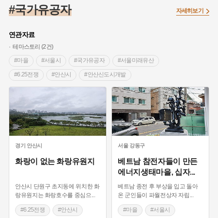
#임시의정원
#고구려
#고구마
#한의학
#강진
#국가유공자
자세히보기
#인천
#외성
#허준
#농업
#지역의 설화
#낙성대
#황해도
#지역의 오래된 가게
#어린이역사콘텐츠
#백년가게
연관자료
#조선역사
#대한애국부인회
#아차산성
#빵지순례
테마스토리 (2건)
#왕건
#전라남도 지명유래
#목민관
#강감찬
#마을
#서울시
#국가유공자
#서울미래유산
#온라인 생활사박물관
#강동구
#제주도설화
#6.25전쟁
#안산시
#안산신도시개발
#여성독립운동가
#조선시대 문신
#3.1운동
#애민
#화랑도정신
#상이군경
#화랑유원지
#김마리아
#여성 독립운동가
#28독립선언
#온달
#문화유산
#노원구
#마을
#전설
#박물관
#경기도설화
#강서구
#공예품
#원호원두표묘역
#용인
#지명유래
#블루리본
#대한민국임시정부
#염전
경기
안산시
서울
강동구
#용인의 전설
#끈기
#산성
#동화
#생활용품
화랑이 없는 화랑유원지
베트남 참전자들이 만든
에너지생태마을, 십자
...
#의병활동
#영산포
#수령
#부산
#항일투쟁
#남자현
안산시 단원구 초지동에 위치한 화
베트남 종전 후 부상을 입고 돌아
랑유원지는 화랑호수를 중심으
...
온 군인들이 파월전상자 자립
...
#6.25전쟁
#안산시
#마을
#서울시