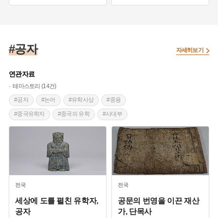
#국가유공자
#국가유공자
#안산신도시개발
#서울미래유산
#화랑도정신
#상이군경
#공자
#화랑유원지
자세히보기
연관자료
테마스토리 (14건)
#공자
#논어
#유학사상
#중용
#중국유학자
#중국의 유학
#사대부
#조선시대 풍속
#동국18현
#소수서원
#백운동서원
#유교
#안향
#회헌
#주자학
#주자학자
#유학
#공자행단현가도
#맹자
#설총
#전주향교
#대성전
#주자
#석전대제
#대성지성문선왕전좌도
#공자상
전국
전국
#서울 문묘 대성전
#승조 6현
#명현 18인
세상에 도를 펼친 유학자,
공문의 번영을 이끈 재산
공자
가, 단목사
#명륜당
#서원
#사찰
#유교경전
#안유