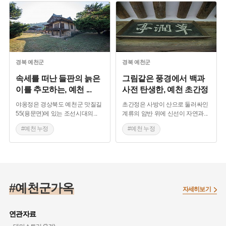
경북
예천군
경북
예천군
속세를 떠난 들판의 늙은
그림같은 풍경에서 백과
이를 추모하는, 예천
...
사전 탄생한, 예천 초간정
야옹정은 경상북도 예천군 맛질길
초간정은 사방이 산으로 둘러싸인
55(용문면)에 있는 조선시대의
...
계류의 암반 위에 신선이 자연과
...
#예천 누정
#예천 누정
#경상북도 누정
#경상북도 누정
#예천 가볼만한곳
#예천 가볼만한곳
#드라마 촬영지
#예천군가옥
자세히보기
연관자료