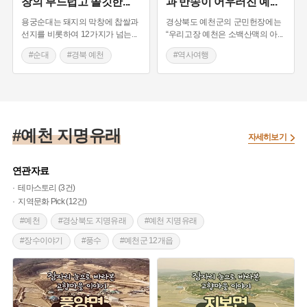
창의 부드럽고 쫄깃한
...
과 반송이 어우러진 예
...
#경상북도 근대문화유산
용궁순대는 돼지의 막창에 찹쌀과
경상북도 예천군의 군민헌장에는
선지를 비롯하여 12가지가 넘는
...
“우리고장 예천은 소백산맥의 아
...
#순대
#경북 예천
#역사여행
#예천 가볼만한곳
#예천 가볼만한곳
#경상북도 별미
#사찰여행
#웰니스관광
#자연여행지
#예천 지명유래
자세히보기
연관자료
테마스토리 (3건)
지역문화 Pick (12건)
#예천
#경상북도 지명유래
#예천 지명유래
#장수이야기
#풍수
#예천군 12개읍
#면 이야기
#마을 구술채록
#경북 예천