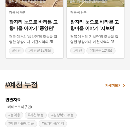
출처 :경상북도문화원연합회
출처 :경상북도문화원연합회
경북
예천군
경북
예천군
잠자리 눈으로 바라본 고
잠자리 눈으로 바라본 고
향마을 이야기 '풍양면'
향마을 이야기 '지보면'
경북 예천의 '풍양면'의 모습을 촬
경북 예천의 '지보면'의 모습을 촬
영한 영상이다. 예천지역의 25
...
영한 영상이다. 예천지역의 25
...
#예천
#예천군 12개읍
#예천
#예천군 12개읍
#면 이야기
#면 이야기
#마을 구술채록
#마을 구술채록
#예천 지명유래
#예천 지명유래
#예천 누정
#경북 예천
#경북 예천
자세히보기
연관자료
테마스토리 (3건)
#정약용
#예천 누정
#경상북도 누정
#예천 가볼만한곳
#드라마 촬영지