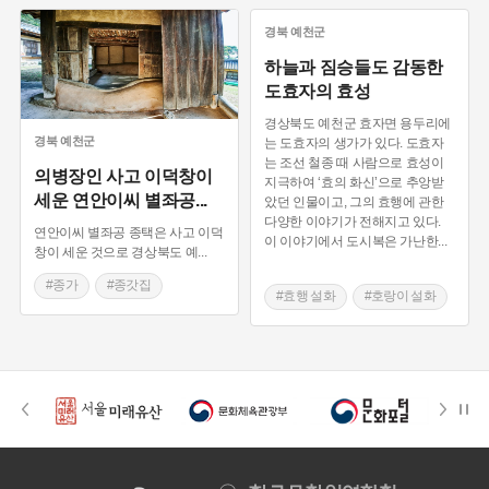
경북
예천군
하늘과 짐승들도 감동한
도효자의 효성
경상북도 예천군 효자면 용두리에
경북
예천군
는 도효자의 생가가 있다. 도효자
는 조선 철종 때 사람으로 효성이
의병장인 사고 이덕창이
지극하여 ‘효의 화신’으로 추앙받
세운 연안이씨 별좌공
...
았던 인물이고, 그의 효행에 관한
다양한 이야기가 전해지고 있다.
연안이씨 별좌공 종택은 사고 이덕
이 이야기에서 도시복은 가난한
...
창이 세운 것으로 경상북도 예
...
#종가
#종갓집
#효행 설화
#호랑이 설화
#예천 가옥
#예천 가옥