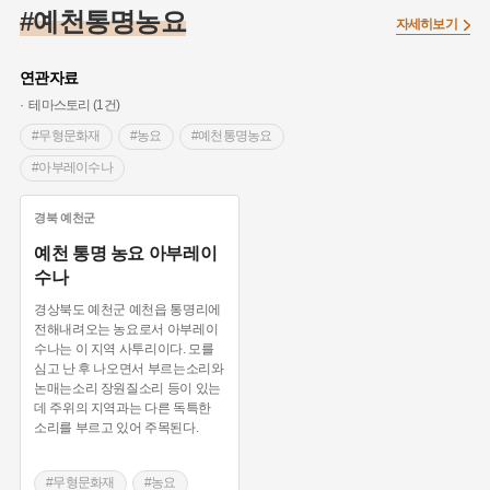
#임시의정원
#고구려
#고구마
#한의학
#강진
#예천통명농요
자세히보기
#인천
#외성
#허준
#농업
#지역의 설화
#낙성대
#황해도
#지역의 오래된 가게
#어린이역사콘텐츠
#백년가게
연관자료
#조선역사
#대한애국부인회
#아차산성
#빵지순례
테마스토리 (1건)
#왕건
#전라남도 지명유래
#목민관
#강감찬
#무형문화재
#농요
#예천통명농요
#온라인 생활사박물관
#강동구
#제주도설화
#아부레이수나
#여성독립운동가
#조선시대 문신
#3.1운동
#애민
경북
예천군
#김마리아
#여성 독립운동가
#28독립선언
#온달
예천 통명 농요 아부레이
#문화유산
#노원구
#마을
#전설
#박물관
수나
#경기도설화
#강서구
#공예품
#원호원두표묘역
#용인
경상북도 예천군 예천읍 통명리에
#지명유래
#블루리본
#대한민국임시정부
#염전
전해내려오는 농요로서 아부레이
수나는 이 지역 사투리이다. 모를
#용인의 전설
#끈기
#산성
#동화
#생활용품
심고 난 후 나오면서 부르는소리와
#의병활동
#영산포
#수령
#부산
#항일투쟁
논매는소리 장원질소리 등이 있는
데 주위의 지역과는 다른 독특한
#남자현
소리를 부르고 있어 주목된다.
#무형문화재
#농요