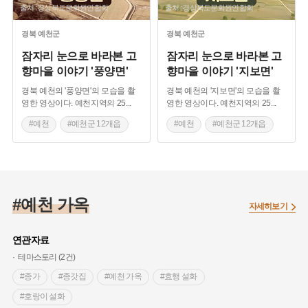
출처 :경상북도문화원연합회
출처 :경상북도문화원연합회
경북
예천군
경북
예천군
잠자리 눈으로 바라본 고
잠자리 눈으로 바라본 고
향마을 이야기 '풍양면'
향마을 이야기 '지보면'
경북 예천의 '풍양면'의 모습을 촬
경북 예천의 '지보면'의 모습을 촬
영한 영상이다. 예천지역의 25
...
영한 영상이다. 예천지역의 25
...
#예천
#예천군 12개읍
#예천
#예천군 12개읍
#면 이야기
#면 이야기
#마을 구술채록
#마을 구술채록
#예천 지명유래
#예천 지명유래
#예천 가옥
#경북 예천
#경북 예천
자세히보기
연관자료
테마스토리 (2건)
#종가
#종갓집
#예천 가옥
#효행 설화
#호랑이 설화