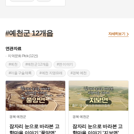
#예천통명농요
#아부레이수나
#예천군 12개읍
자세히보기
연관자료
지역문화 Pick (12건)
#예천
#예천군 12개읍
#면 이야기
#마을 구술채록
#예천 지명유래
#경북 예천
출처 :경상북도문화원연합회
출처 :경상북도문화원연합회
경북
예천군
경북
예천군
잠자리 눈으로 바라본 고
잠자리 눈으로 바라본 고
향마을 이야기 '풍양면'
향마을 이야기 '지보면'