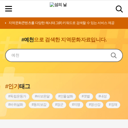
지역문화콘텐츠를 다양한 해시태그(#) 키워드로 검색할 수 있는 서비스 제공
#예천
으로 검색한 지역문화자료입니다.
#인기
태그
#독립운동가
#바보온달
#인물설화
#갯벌
#내성
#바위설화
#동의보감
#장군
#지명
#영산강
#징채
#종로구
#설화
#상서리 오재호
#조선 시대 사회
#단지
#나주
#풍속
#먼우금
#여성의원
#내시
#성곽