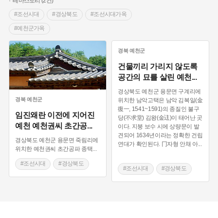
테마스토리 (2건)
#조선시대
#경상북도
#조선시대가옥
#예천군가옥
경북
예천군
건물끼리 가리지 않도록
공간의 묘를 살린 예천
...
경상북도 예천군 용문면 구계리에
경북
예천군
위치한 남악고택은 남악 김복일(金
復一, 1541~1591)의 종질인 불구
임진왜란 이전에 지어진
당(不求堂) 김왕(金迬)이 태어난 곳
예천 예천권씨 초간공
...
이다. 지붕 보수 시에 상량문이 발
견되어 1634년이라는 정확한 건립
경상북도 예천군 용문면 죽림리에
연대가 확인된다. 冂자형 안채 아
...
위치한 예천권씨 초간공파 종택
...
#조선시대
#경상북도
#조선시대
#경상북도
#조선시대가옥
#조선시대가옥
#예천군가옥
#예천군가옥