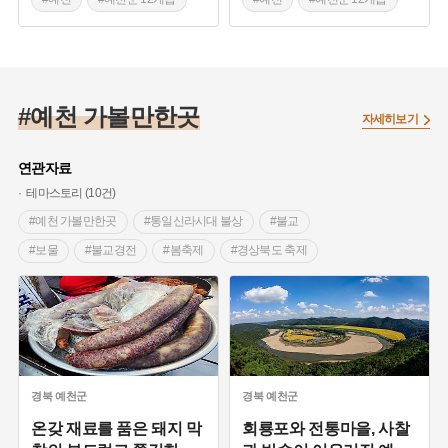
#면 이야기
#면 이야기
#마을 구술채록
#마을 구술채록
#예천 지명유래
#예천 지명유래
#예천 가볼만한곳
#경북 예천
#경북 예천
자세히보기
연관자료
테마스토리 (10건)
#예천 가볼만한곳
#통일신라시대 불상
#불교
#보물
#불교경전
#봄축제
#경상북도 축제
#체험형축제
#정약용
#예천 누정
#경상북도 누정
#드라마 촬영지
#역사여행
#사찰여행
#웰니스관광
#자연여행지
#경관이 아름다운곳
#숲나들이
#순대
#경북 예천
#경상북도 별미
#독립운동
#예천
경북
예천군
경북
예천군
#근현대인물공간
#경상북도근대역사
온갖 재료를 품은 돼지 막
회룡포와 전통마을, 사찰