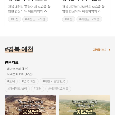
경북 예천의 '풍양면'의 모습을 촬
경북 예천의 '지보면'의 모습을 촬
영한 영상이다. 예천지역의 25
...
영한 영상이다. 예천지역의 25
...
#예천
#예천군 12개읍
#예천
#예천군 12개읍
#면 이야기
#면 이야기
#마을 구술채록
#마을 구술채록
#예천 지명유래
#예천 지명유래
#경북 예천
#경북 예천
#경북 예천
자세히보기
연관자료
테마스토리 (1건)
지역문화 Pick (12건)
#순대
#경북 예천
#예천 가볼만한곳
#경상북도 별미
#예천
#예천군 12개읍
#면 이야기
#마을 구술채록
#예천 지명유래