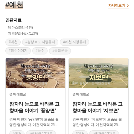
#예천
자세히보기
연관자료
테마스토리 (4건)
지역문화 Pick (12건)
#예천
#경상북도 지명유래
#예천 지명유래
#장수이야기
#풍수
#독립운동
#근현대인물공간
#경상북도근대역사
#예천 가볼만한곳
#경상북도 근대문화유산
#누정
#농요
#경상도민요
#논매는소리
출처 :경상북도문화원연합회
출처 :경상북도문화원연합회
#모심는소리
#통명 농요
#켕마쿵쿵노세
#석탑
#예천의석탑
#예천군 12개읍
경북
예천군
경북
예천군
#면 이야기
#마을 구술채록
#경북 예천
잠자리 눈으로 바라본 고
잠자리 눈으로 바라본 고
향마을 이야기 '풍양면'
향마을 이야기 '지보면'
경북 예천의 '풍양면'의 모습을 촬
경북 예천의 '지보면'의 모습을 촬
영한 영상이다. 예천지역의 25
...
영한 영상이다. 예천지역의 25
...
#예천
#예천군 12개읍
#예천
#예천군 12개읍