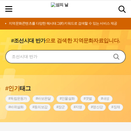
지역문화콘텐츠를 다양한 해시태그(#) 키워드로 검색할 수 있는 서비스 제공
#조선시대 반가
으로 검색한 지역문화자료입니다.
#인기
태그
#독립운동가
#바보온달
#인물설화
#갯벌
#내성
#바위설화
#동의보감
#장군
#지명
#영산강
#징채
#종로구
#설화
#상서리 오재호
#조선 시대 사회
#단지
#나주
#풍속
#먼우금
#여성의원
#내시
#성곽