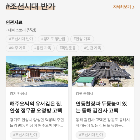
#임시의정원
#고구려
#고구마
#한의학
#강진
#조선시대 반가
자세히보기
#인천
#외성
#허준
#농업
#지역의 설화
#낙성대
#황해도
#지역의 오래된 가게
#어린이역사콘텐츠
#백년가게
연관자료
#조선역사
#대한애국부인회
#아차산성
#빵지순례
테마스토리 (65건)
#왕건
#전라남도 지명유래
#목민관
#강감찬
#조선시대 반가
#경기도 양반집
#안성 가옥
#온라인 생활사박물관
#강동구
#제주도설화
#여주 가옥
#용인 가옥
#독립운동
#인천 가옥
#여성독립운동가
#조선시대 문신
#3.1운동
#애민
#경상남도 양반집
#함양 가옥
#드라마 촬영지
#김마리아
#여성 독립운동가
#28독립선언
#온달
#전라남도 양반집
#담양 가옥
#화순 가옥
#문화유산
#노원구
#마을
#전설
#박물관
#전라북도 양반집
#임실 가옥
#근대 가옥
#경기도설화
#강서구
#공예품
#원호원두표묘역
#용인
#강릉 가옥
#강원도 양반집
#동해 가옥
#지명유래
#블루리본
#대한민국임시정부
#염전
#속초 가옥
#양양 가옥
#정선 가옥
경기
안성시
강원
동해시
#용인의 전설
#끈기
#산성
#동화
#생활용품
#경상북도 양반집
#경주 가옥
#종가
#종가집
해주오씨의 유서깊은 집,
연등천장과 두둥불이 있
안성 정무공 오정방 고택
는 동해 김진사 고택
#의병활동
#영산포
#수령
#부산
#항일투쟁
#성주 가옥
#조선시대 양반집
#충청남도 양반집
#남자현
경기도 안성시 양성면 덕봉리 주민
동해 김진사 고택은 강원도 동해시
#예산 가옥
#대전 가옥
#안동 가옥
들의 90% 이상이 해주오씨이다.
...
지가동에 있는 강원도 유형문
...
#남원 가옥
#조선시대
#남양주 가옥
#조선시대 반가
#조선시대 반가
#독립운동가
#생가
#정읍 가옥
#영화 촬영지