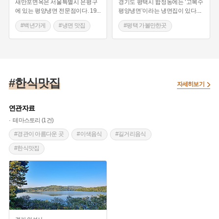
새만포면옥은 서울특별시 은평구
경기도 평택시 합정동에는 ‘고복수
에 있는 평양냉면 전문점이다. 19
...
평양냉면’이라는 냉면집이 있다.
...
#백년가게
#냉면 맛집
#평택 가볼만한곳
#백년가게
#냉면 맛집
#한식맛집
자세히보기
연관자료
테마스토리 (1건)
#경관이 아름다운 곳
#이색음식
#길거리음식
#한식맛집