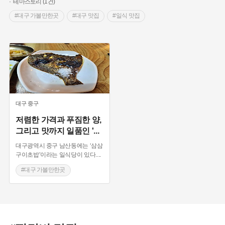
테마스토리 (1건)
#대구 가볼만한곳
#대구 맛집
#일식 맛집
대구
중구
저렴한 가격과 푸짐한 양,
그리고 맛까지 일품인 '
...
대구광역시 중구 남산동에는 ‘삼삼
구이초밥’이라는 일식당이 있다.
...
#대구 가볼만한곳
#대구 맛집
#일식 맛집