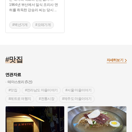
1964년 부산에서 일식 조리사 면
허를 취득한 강승리 씨는 당시
...
#백년가게
#오래가게
#서귀포 향토음식
#제주 맛집
#맛집
자세히보기
연관자료
테마스토리 (5건)
#맛집
#전라남도 마을이야기
#서울 마을이야기
#레트로 여행지
#전통시장
#제주도 마을이야기
#제주 가볼만한곳