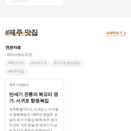
#울진 향토음식
#울진 맛집
#해물 맛집
#제주 맛집
자세히보기
연관자료
테마스토리 (1건)
#백년가게
#오래가게
#서귀포 향토음식
#제주 맛집
제주
서귀포시
반세기 전통의 복요리 명
가, 서귀포 향원복집
제주특별자치도 서귀포시 서귀동
의 향원복집은 1966년 창업주 강
승리 씨가 이중섭 화백 제주 생가
인근에 가게 문을 연 반세기가 넘
는 역사의 복요리 전문점이다.