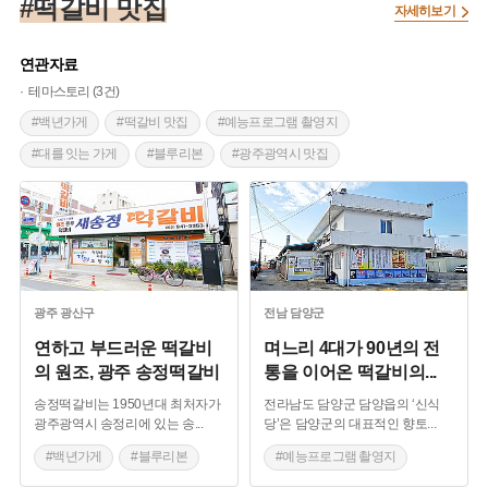
#떡갈비 맛집
자세히보기
연관자료
테마스토리 (3건)
#백년가게
#떡갈비 맛집
#예능프로그램 촬영지
#대를 잇는 가게
#블루리본
#광주광역시 맛집
광주
광산구
전남
담양군
연하고 부드러운 떡갈비
며느리 4대가 90년의 전
의 원조, 광주 송정떡갈비
통을 이어온 떡갈비의
...
송정떡갈비는 1950년대 최처자가
전라남도 담양군 담양읍의 ‘신식
광주광역시 송정리에 있는 송
...
당’은 담양군의 대표적인 향토
...
#백년가게
#블루리본
#예능프로그램 촬영지
#떡갈비 맛집
#대를 잇는 가게