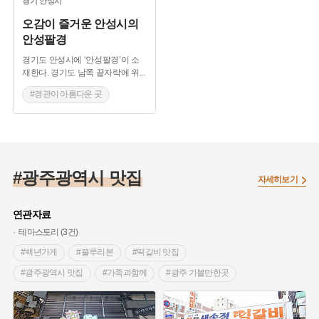
경기
안성시
오감이 즐거운 안성시의
안성팔경
경기도 안성시에 ‘안성팔경’이 소
재한다. 경기도 남쪽 끝자락에 위
...
#경관이 아름다운 곳
#이색음식
#길거리음식
#한식맛집
#광주광역시 맛집
자세히보기
연관자료
테마스토리 (3건)
#백년가게
#블루리본
#떡갈비 맛집
#광주광역시 맛집
#가족과함께
#광주 가볼만한곳