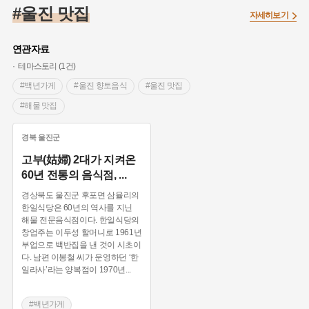
#임시의정원
#고구려
#고구마
#한의학
#강진
#울진 맛집
자세히보기
#인천
#외성
#허준
#농업
#지역의 설화
#낙성대
#황해도
#지역의 오래된 가게
#어린이역사콘텐츠
#백년가게
연관자료
#조선역사
#대한애국부인회
#아차산성
#빵지순례
테마스토리 (1건)
#왕건
#전라남도 지명유래
#목민관
#강감찬
#백년가게
#울진 향토음식
#울진 맛집
#온라인 생활사박물관
#강동구
#제주도설화
#해물 맛집
#여성독립운동가
#조선시대 문신
#3.1운동
#애민
경북
울진군
#김마리아
#여성 독립운동가
#28독립선언
#온달
고부(姑婦) 2대가 지켜온
#문화유산
#노원구
#마을
#전설
#박물관
60년 전통의 음식점,
...
#경기도설화
#강서구
#공예품
#원호원두표묘역
#용인
경상북도 울진군 후포면 삼율리의
#지명유래
#블루리본
#대한민국임시정부
#염전
한일식당은 60년의 역사를 지닌
해물 전문음식점이다. 한일식당의
#용인의 전설
#끈기
#산성
#동화
#생활용품
창업주는 이두성 할머니로 1961년
#의병활동
#영산포
#수령
#부산
#항일투쟁
부업으로 백반집을 낸 것이 시초이
다. 남편 이봉철 씨가 운영하던 ‘한
#남자현
일라사’라는 양복점이 1970년
...
#백년가게