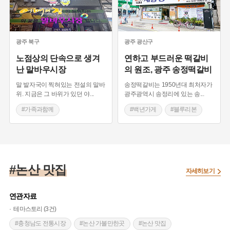
광주
북구
광주
광산구
노점상의 단속으로 생겨
연하고 부드러운 떡갈비
난 말바우시장
의 원조, 광주 송정떡갈비
말 발자국이 찍혀있는 전설의 말바
송정떡갈비는 1950년대 최처자가
위. 지금은 그 바위가 있던 야
...
광주광역시 송정리에 있는 송
...
#가족과함께
#백년가게
#블루리본
#광주 가볼만한곳
#떡갈비 맛집
#광주광역시 맛집
#광주광역시 맛집
#논산 맛집
자세히보기
연관자료
테마스토리 (3건)
#충청남도 전통시장
#논산 가볼만한곳
#논산 맛집