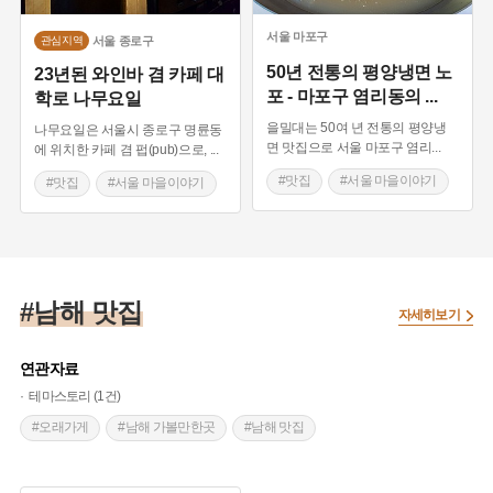
서울
마포구
서울
종로구
관심지역
50년 전통의 평양냉면 노
23년된 와인바 겸 카페 대
포 - 마포구 염리동의
...
학로 나무요일
을밀대는 50여 년 전통의 평양냉
나무요일은 서울시 종로구 명륜동
면 맛집으로 서울 마포구 염리
...
에 위치한 카페 겸 펍(pub)으로,
...
#맛집
#서울 마을이야기
#맛집
#서울 마을이야기
#레트로 여행지
#남해 맛집
자세히보기
연관자료
테마스토리 (1건)
#오래가게
#남해 가볼만한곳
#남해 맛집