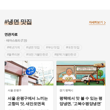
#광주광역시 맛집
#블루리본
#떡갈비 맛집
#냉면 맛집
자세히보기
연관자료
테마스토리 (7건)
#백년가게
#냉면 맛집
#부산 맛집
#대전 맛집
#블루리본
#대전 가볼만한곳
#평택 가볼만한곳
#서울미래유산
#실향민음식
#속초 가볼만한곳
서울
은평구
경기
평택시
서울 은평구에서 느끼는
평택에서 맛 볼 수 있는 평
고향의 맛, 새만포면옥
양냉면, ‘고복수평양냉면’