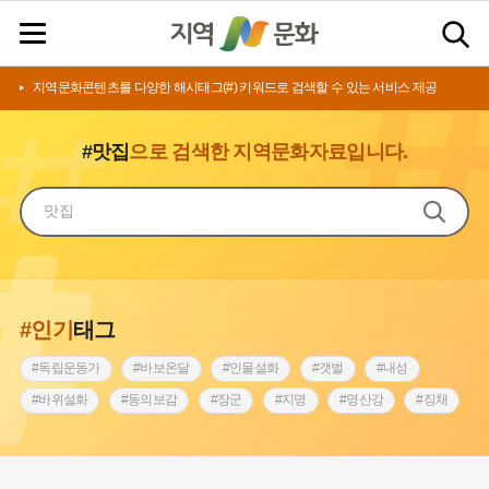
지역문화콘텐츠를 다양한 해시태그(#) 키워드로 검색할 수 있는 서비스 제공
#맛집
으로 검색한 지역문화자료입니다.
#인기
태그
#독립운동가
#바보온달
#인물설화
#갯벌
#내성
#바위설화
#동의보감
#장군
#지명
#영산강
#징채
#종로구
#설화
#상서리 오재호
#조선 시대 사회
#단지
#나주
#풍속
#먼우금
#여성의원
#내시
#성곽