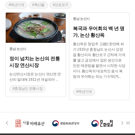
#백년가게
#특산물
#강경포구
#충청남도 별미
충남
논산시
복국과 우어회의 백 년 명
가, 논산 황산옥
황산옥은 창업주 고(故) 한만례 씨
충남
논산시
가 1915년 충청남도 논산시 강경
읍 황산리의 황산포구 근처에 가게
정이 넘치는 논산의 전통
를 열고 금강에서 잡은 생선으로
시장 연산시장
만든 매운탕을 팔면서 시작한 식당
이다. 황산옥의 대표적인 음식 복
논산연산시장은 논산시 연산면 연
탕과 우어회는 되는 기수역(汽
...
산리 일대에 1911년 개설되어
...
#충청남도 전통시장
#백년가게
#논산 가볼만한곳
#논산 가볼만한곳
#논산 맛집
#논산 맛집