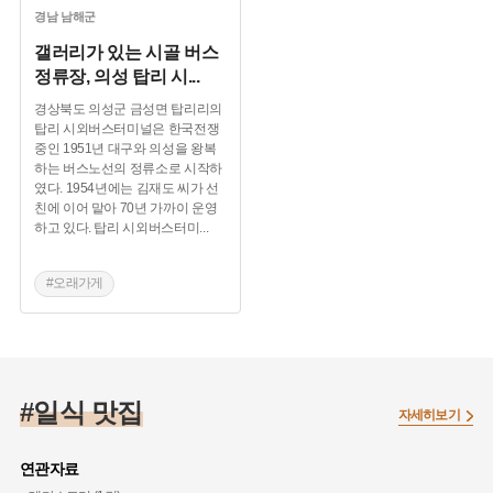
경남
남해군
갤러리가 있는 시골 버스
정류장, 의성 탑리 시
...
경상북도 의성군 금성면 탑리리의
탑리 시외버스터미널은 한국전쟁
중인 1951년 대구와 의성을 왕복
하는 버스노선의 정류소로 시작하
였다. 1954년에는 김재도 씨가 선
친에 이어 맡아 70년 가까이 운영
하고 있다. 탑리 시외버스터미
...
#오래가게
#남해 가볼만한곳
#남해 맛집
#일식 맛집
자세히보기
연관자료