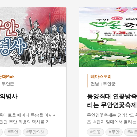
문화원연합회
화Pick
테마스토리
무안군
전남
무안군
 의병사
동양최대 연꽃방죽
리는 무안연꽃축제
위태로울 때마다 목숨을 아끼지
무안연꽃축제는 전라남도 
웠던 무안 의병의 역사를 기
...
읍 백련지 일대에서 열리는
#무안
#무안의병
#연꽃
#무안
#여