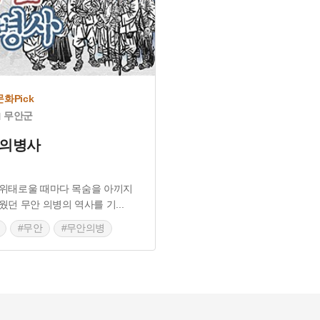
문화원연합회
화Pick
무안군
 의병사
위태로울 때마다 목숨을 아끼지
웠던 무안 의병의 역사를 기
...
#무안
#무안의병