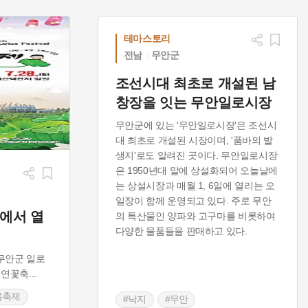
테마스토리
전남
무안군
조선시대 최초로 개설된 남
창장을 잇는 무안일로시장
무안군에 있는 '무안일로시장'은 조선시
대 최초로 개설된 시장이며, '품바의 발
생지'로도 알려진 곳이다. 무안일로시장
은 1950년대 말에 상설화되어 오늘날에
는 상설시장과 매월 1, 6일에 열리는 오
일장이 함께 운영되고 있다. 주로 무안
에서 열
의 특산물인 양파와 고구마를 비롯하여
다양한 물품들을 판매하고 있다.
무안군 일로
 연꽃축
...
름축제
#낙지
#무안