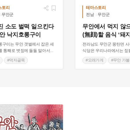
스토리
테마스토리
무안군
전남
무안군
진 소도 벌떡 일으킨다
무안에서 먹지 않
무안 낙지호롱구이
(無顔)할 음식 ‘돼
구이는 무안 갯벌에서 잡은 세
전라남도 무안군 몽탄면 사
 통째로 볏짚에 돌돌 말아서
...
식당은 우리나라에서는 짚
#먹자골목
#오래가게
#무안 가
남도 별미
#고기 맛집
 가볼만한곳