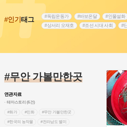
#독립운동가
#바보온달
#인물설화
#인기
태그
#상서리 오재호
#조선 시대 사회
#
#강진
#인천
#외성
#허준
#
#대한애국부인회
#아차산성
#빵지
#여성독립운동가
#조선시대 문신
#
#전설
#박물관
#경기도설화
#
#용인의 전설
#끈기
#산성
#동
#무안 가볼만한곳
연관자료
테마스토리 (6건)
#화가
#민화
#무안 가볼만한곳
#한국의 농작물
#전라남도 별미