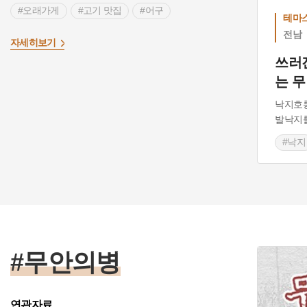
#오래가게
#고기 맛집
#어구
테마
#생선요리
#고기잡이
#낙지
전남
>
자세히보기
#먹자골목
#장어
쓰러
는 
낙지호롱
발낙지를
#낙지
#전라
#무안
#무안의병
연관자료