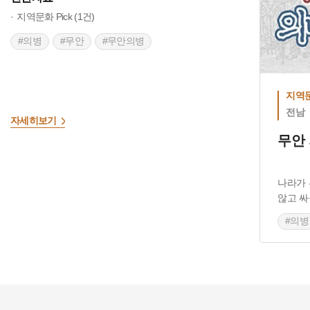
지역문화 Pick (1건)
#의병
#무안
#무안의병
출처 :한국
지역문
전남
자세히보기
무안
나라가 
않고 싸
#의병