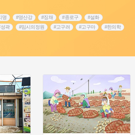
지명
#영산강
#징채
#종로구
#설화
#성곽
#임시의정원
#고구려
#고구마
#한의학
 가게
#어린이역사콘텐츠
#백년가게
#조선역사
#온라인 생활사박물관
#강동구
#제주도설화
립선언
#온달
#문화유산
#노원구
#마을
#블루리본
#대한민국임시정부
#염전
#항일투쟁
#남자현