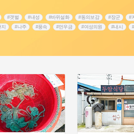
#갯벌
#내성
#바위설화
#동의보감
#장군
#
단지
#나주
#풍속
#먼우금
#여성의원
#내시
농업
#지역의 설화
#낙성대
#황해도
#지역의 오래된
순례
#왕건
#전라남도 지명유래
#목민관
#강감찬
3.1운동
#애민
#김마리아
#여성 독립운동가
#28독
강서구
#공예품
#원호원두표묘역
#용인
#지명유래
화
#생활용품
#의병활동
#영산포
#수령
#부산