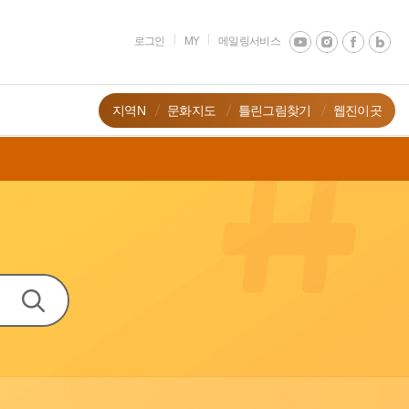
로그인
MY
메일링서비스
지역N
문화지도
틀린그림찾기
웹진이곳