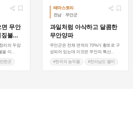
테마스토리
전남
무안군
으면 무안
과일처럼 아삭하고 달콤한
지짚불
...
무안양파
창리의 두암
무안군은 전체 면적의 70%가 황토로 구
불을 이
...
성되어 있는데 이것은 무안의 특산
...
볼만한곳
#한국의 농작물
#전라남도 별미
#무안 가볼만한곳