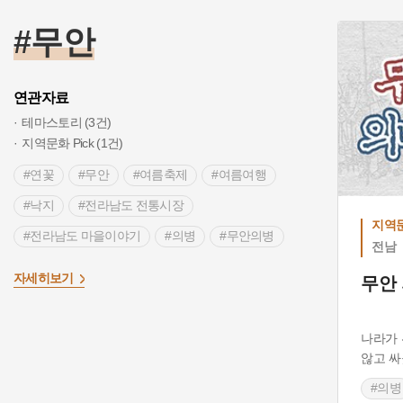
#무안
>
연관자료
테마스토리 (3건)
지역문화 Pick (1건)
#연꽃
#무안
#여름축제
#여름여행
출처 :한국
#낙지
#전라남도 전통시장
지역문
#전라남도 마을이야기
#의병
#무안의병
전남
자세히보기
무안
나라가 
않고 싸
#의병