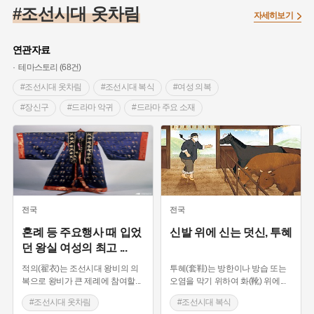
#끈기
#종로구
#항일투쟁
#강서구
#염전
#고구마
#조선시대 옷차림
자세히보기
#갯벌
#강감찬
#수령
#설화
#3.1운동
#남자현
#대한민국임시정부
#대한애국부인회
#강동구
#마을
연관자료
#조선역사
#성곽
#용인의 전설
#낙성대
#먼우금
테마스토리 (68건)
#김마리아
#박물관
#바보온달
#나주
#애민
#조선시대 옷차림
#조선시대 복식
#여성 의복
#생활용품
#장군
#조선시대 문신
#백년가게
#블루리본
#장신구
#드라마 악귀
#드라마 주요 소재
#경기도설화
#임시의정원
#영산강
#문화유산
#황해도
#한국 복식
#왕의 의복
#조선 남자 복식
#강진
#부산
#풍속
#의병활동
#빵지순례
#문화유산
#승려
#박물관 유물
#회갑
#지역의 설화
#동의보감
#28독립선언
#지명유래
#장인
#전통 공예 기술
#조선시대 예복
#여성 독립운동가
#영산포
#전설
#징채
#독립운동가
#조선시대 의복
#동화
#공예품
#농업
#단지
#온라인 생활사박물관
전국
전국
#온달
#여성독립운동가
#고구려
#산성
#한의학
혼례 등 주요행사 때 입었
신발 위에 신는 덧신, 투혜
던 왕실 여성의 최고
...
#외성
#용인
#여성의원
#왕건
적의(翟衣)는 조선시대 왕비의 의
투혜(套鞋)는 방한이나 방습 또는
복으로 왕비가 큰 제례에 참여할
...
오염을 막기 위하여 화(靴) 위에
...
#조선시대 옷차림
#조선시대 복식