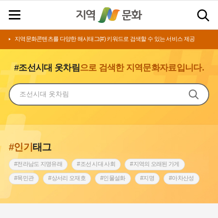
지역문화콘텐츠를 다양한 해시태그(#) 키워드로 검색할 수 있는 서비스 제공
#조선시대 옷차림
으로 검색한 지역문화자료입니다.
#인기
태그
#전라남도 지명유래
#조선 시대 사회
#지역의 오래된 가게
#목민관
#상서리 오재호
#인물설화
#지명
#아차산성
#허준
#바위설화
#원호원두표묘역
#노원구
#제주도설화
#내시
#어린이역사콘텐츠
#내성
#인천