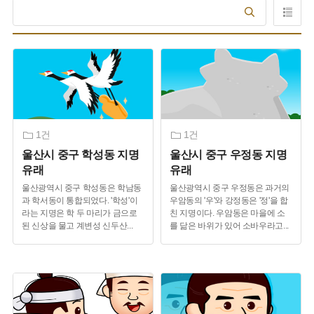
1건
1건
울산시 중구 학성동 지명
울산시 중구 우정동 지명
유래
유래
울산광역시 중구 학성동은 학남동
울산광역시 중구 우정동은 과거의
과 학서동이 통합되었다. '학성'이
우암동의 '우'와 강정동은 '정'을 합
라는 지명은 학 두 마리가 금으로
친 지명이다. 우암동은 마을에 소
된 신상을 물고 계변성 신두산
...
를 닮은 바위가 있어 소바우라고
...