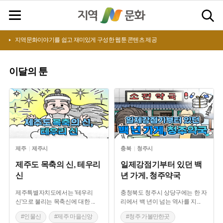
지역문화이야기를 쉽고 재미있게 구성한 웹툰 콘텐츠 제공
이달의
툰
제주
제주시
충북
청주시
제주도 목축의 신, 테우리
일제강점기부터 있던 백
신
년 가게, 청주약국
제주특별자치도에서는 '테우리
충청북도 청주시 상당구에는 한 자
신'으로 불리는 목축신에 대한
...
리에서 백 년이 넘는 역사를 지
...
#인물신
#제주 마을신앙
#청주 가볼만한곳