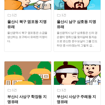
1건
1건
울산시 북구 염포동 지명
울산시 남구 삼호동 지명
유래
유래
울산광역시 북구 염포동은 소금을
울산광역시 남구 삼호동은 신라 경
생산하는 포구에서 유래한 지명이
순왕이 영취산을 찾아갈때 동자승
다.
으로 변신한 문수보살이 그를 인도
하던 중 사라졌는데 그렇게 갑
...
1건
1건
부산시 사상구 학장동 지
부산시 사상구 주례동 지
명유래
명유래