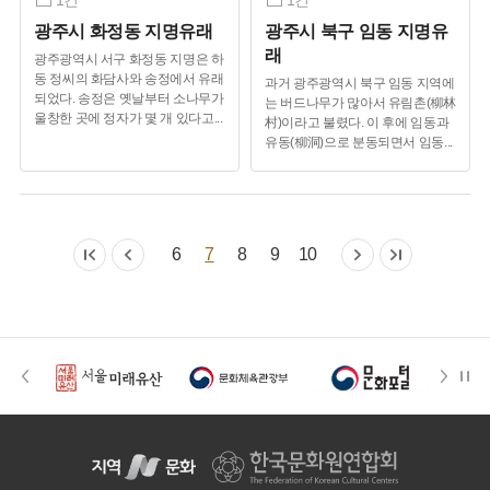
1건
1건
광주시 화정동 지명유래
광주시 북구 임동 지명유
래
광주광역시 서구 화정동 지명은 하
동 정씨의 화담사와 송정에서 유래
과거 광주광역시 북구 임동 지역에
되었다. 송정은 옛날부터 소나무가
는 버드나무가 많아서 유림촌(柳林
울창한 곳에 정자가 몇 개 있다고
...
村)이라고 불렸다. 이 후에 임동과
유동(柳洞)으로 분동되면서 임동
...
6
7
8
9
10