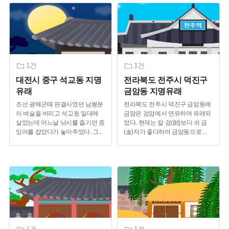
1건
1건
대전시 중구 석교동 지명
전라북도 전주시 덕진구
유래
금암동 지명유래
조선 광해군때 판결사였던 남봉분
전라북도 전주시 덕진구 금암동에
이 벼슬을 버리고 석교동 일대에
금암은 검암에서 연유하여 유래되
살았는데 어느날 낚시를 즐기던 중
었다. 현재는 칼 검(劍)보다 쇠 금
잉어를 잡았다가 놓아주었다. 그
...
(金)자가 좋다하여 금암동으로
...