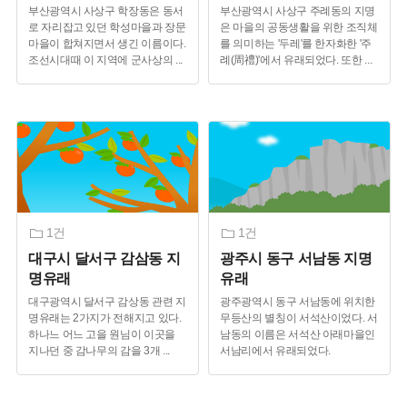
부산광역시 사상구 학장동은 동서
부산광역시 사상구 주례동의 지명
로 자리잡고 있던 학성마을과 장문
은 마을의 공동생활을 위한 조직체
마을이 합쳐지면서 생긴 이름이다.
를 의미하는 '두레'를 한자화한 '주
조선시대때 이 지역에 군사상의
...
례(周禮)'에서 유래되었다. 또한
...
1건
1건
대구시 달서구 감삼동 지
광주시 동구 서남동 지명
명유래
유래
대구광역시 달서구 감상동 관련 지
광주광역시 동구 서남동에 위치한
명유래는 2가지가 전해지고 있다.
무등산의 별칭이 서석산이었다. 서
하나느 어느 고을 원님이 이곳을
남동의 이름은 서석산 아래마을인
지나던 중 감나무의 감을 3개
...
서남리에서 유래되었다.