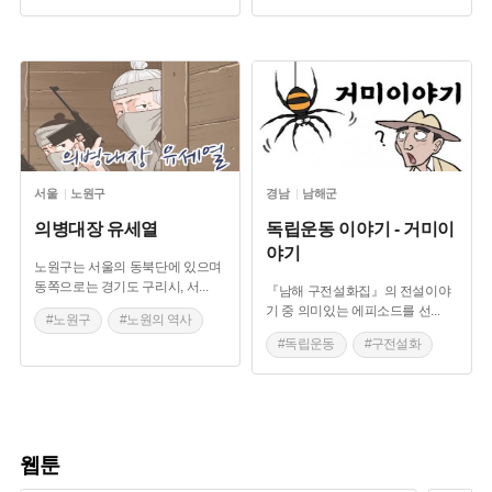
#백년가게
#오래된 약방
서울
노원구
경남
남해군
의병대장 유세열
독립운동 이야기 - 거미이
야기
노원구는 서울의 동북단에 있으며
동쪽으로는 경기도 구리시, 서
...
『남해 구전설화집』의 전설이야
기 중 의미있는 에피소드를 선
...
#노원구
#노원의 역사
#독립운동
#구전설화
#당현천
#남해 설화
#노원 마을이야기
웹툰