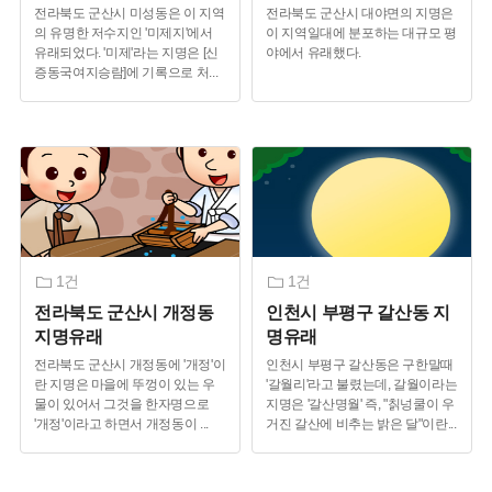
전라북도 군산시 미성동은 이 지역
전라북도 군산시 대야면의 지명은
의 유명한 저수지인 '미제지'에서
이 지역일대에 분포하는 대규모 평
유래되었다. '미제'라는 지명은 [신
야에서 유래했다.
증동국여지승람]에 기록으로 처
...
1건
1건
전라북도 군산시 개정동
인천시 부평구 갈산동 지
지명유래
명유래
전라북도 군산시 개정동에 '개정'이
인천시 부평구 갈산동은 구한말때
란 지명은 마을에 뚜껑이 있는 우
'갈월리'라고 불렸는데, 갈월이라는
물이 있어서 그것을 한자명으로
지명은 '갈산명월' 즉, "칡넝쿨이 우
'개정'이라고 하면서 개정동이
...
거진 갈산에 비추는 밝은 달"이란
...