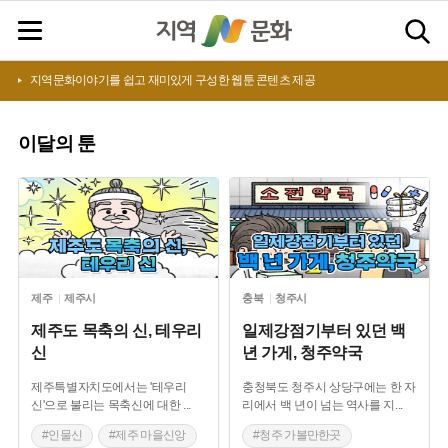
지역문화이야기를 쉽고 재미있게 구성한 웹툰 콘텐츠 제공
이달의
툰
제주
제주시
충북
청주시
제주도 목축의 신, 테우리
일제강점기부터 있던 백
신
년 가게, 청주약국
제주특별자치도에서는 '테우리
충청북도 청주시 상당구에는 한 자
신'으로 불리는 목축신에 대한
...
리에서 백 년이 넘는 역사를 지
...
#인물신
#제주 마을신앙
#청주 가볼만한곳