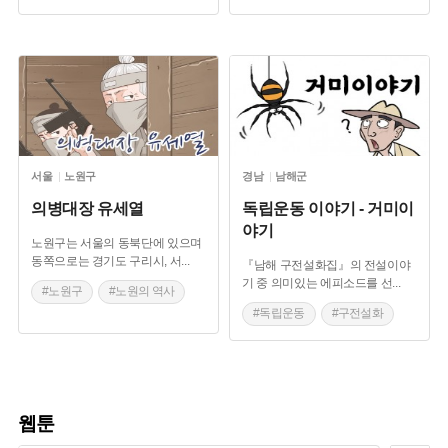
#백년가게
#오래된 약방
서울
노원구
경남
남해군
의병대장 유세열
독립운동 이야기 - 거미이
야기
노원구는 서울의 동북단에 있으며
동쪽으로는 경기도 구리시, 서
...
『남해 구전설화집』의 전설이야
기 중 의미있는 에피소드를 선
...
#노원구
#노원의 역사
#독립운동
#구전설화
#당현천
#남해 설화
#노원 마을이야기
웹툰