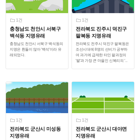
1건
1건
충청남도 천안시 서북구
전라북도 진주시 덕진구
백석동 지명유래
팔복동 지명유래
충청남도 천안시 서북구 백석동의
전라북도 전주시 덕진구 팔복동은
지명은 흰돌이 많아 '백석'이라 유
조선시대에 8명의 선비가 공부하
래되었다.
여 과거에 급제한 터인 팔과정의
'팔'과 가장 큰 마을인 신복리의 '
...
1건
1건
전라북도 군산시 미성동
전라북도 군산시 대야면
지명유래
지명유래