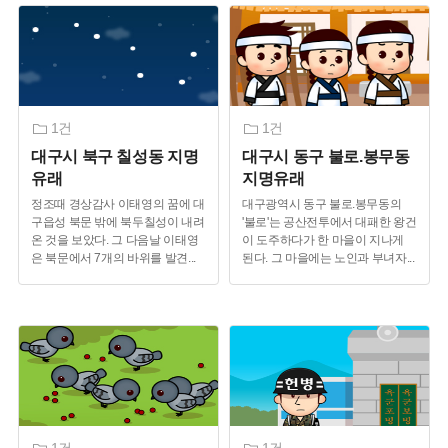
1건
1건
대구시 북구 칠성동 지명
대구시 동구 불로.봉무동
유래
지명유래
정조때 경상감사 이태영의 꿈에 대
대구광역시 동구 불로.봉무동의
구읍성 북문 밖에 북두칠성이 내려
'불로'는 공산전투에서 대패한 왕건
온 것을 보았다. 그 다음날 이태영
이 도주하다가 한 마을이 지나게
은 북문에서 7개의 바위를 발견
...
된다. 그 마을에는 노인과 부녀자
...