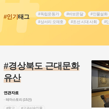
#독립운동가
#바보온달
#인물설화
#인기
태그
#상서리 오재호
#조선 시대 사회
#
#강진
#인천
#외성
#허준
#
#대한애국부인회
#아차산성
#빵지
#여성독립운동가
#조선시대 문신
#
#전설
#박물관
#경기도설화
#
#용인의 전설
#끈기
#산성
#동
#경상북도 근대문화
유산
연관자료
테마스토리 (15건)
#학교
#교과서속인물