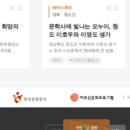
테마스토리
경북
청도군
 희망의
문학사에 빛나는 오누이, 청
도 이호우와 이영도 생가
 죽변등대는
경상북도 청도군 이호우와 이영도 생가
의 8각형
...
는 한국 시조문학의 현대화에 큰 영향
...
#청도
#근현대인물공간
#경상북도근대역사
#경상북도 근대문화유산