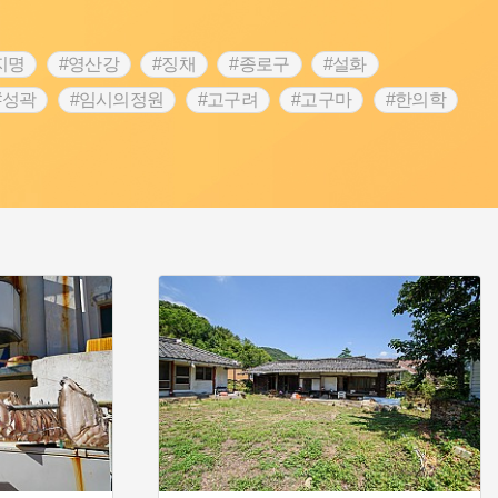
지명
#영산강
#징채
#종로구
#설화
#성곽
#임시의정원
#고구려
#고구마
#한의학
 가게
#어린이역사콘텐츠
#백년가게
#조선역사
#온라인 생활사박물관
#강동구
#제주도설화
립선언
#온달
#문화유산
#노원구
#마을
#블루리본
#대한민국임시정부
#염전
#항일투쟁
#남자현