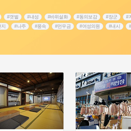
#갯벌
#내성
#바위설화
#동의보감
#장군
#
단지
#나주
#풍속
#먼우금
#여성의원
#내시
농업
#지역의 설화
#낙성대
#황해도
#지역의 오래된
순례
#왕건
#전라남도 지명유래
#목민관
#강감찬
3.1운동
#애민
#김마리아
#여성 독립운동가
#28독
강서구
#공예품
#원호원두표묘역
#용인
#지명유래
화
#생활용품
#의병활동
#영산포
#수령
#부산