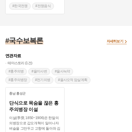
#한국전쟁
#전쟁음식
#밀가루
#구포국수
#부산
#국수
#6.25
#북한
#구포동
#국수보복론
#회복
자세히보기
연관자료
테마스토리 (1건)
#홍주의병
#을미사변
#을사늑약
#홍주의병장
#전기의병
#을사오적 암살계획
#국수보복론
#대일결전론
#개화망국론
충남
홍성군
#존화양이론
단식으로 목숨을 끊은 홍
주의병장 이설
이설(李偰, 1850~1906)은 한말의
의병장으로 갑오개혁이 일어나자
벼슬을 그만두고 고향에 돌아와 김