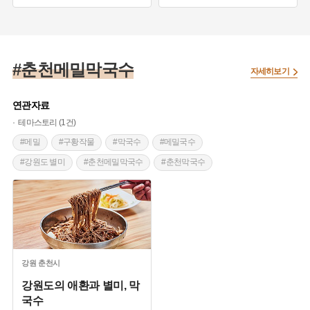
#메밀국수
#인천 별미
#막국수
#메밀국수
#강화 향토음식
#강원도 별미
#춘천메밀막국수
#춘천메밀막국수
#춘천막국수
자세히보기
#이효석 메밀꽃필무렵
연관자료
테마스토리 (1건)
#메밀
#구황작물
#막국수
#메밀국수
#강원도 별미
#춘천메밀막국수
#춘천막국수
#이효석 메밀꽃필무렵
강원
춘천시
강원도의 애환과 별미, 막
국수