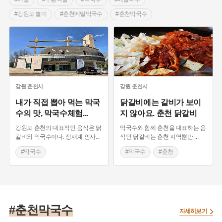
#강원도 별미
#춘천메밀막국수
#춘천막국수
#이효석 메밀꽃필무렵
#춘천
#닭갈비
#국수
#춘천 가볼만한곳
#춘천 맛집
#천서리
#경기도 별미
#향토음식
#동치미
#통무
#냉면
#김치의 기본형
#메밀막국수
#춘천시
#수육
#천서리 막국수
#천서리 막국수촌
강원
춘천시
강원
춘천시
#춘천가볼만한곳
#춘천맛집
#오래된가게
내가 직접 뽑아 먹는 막국
닭갈비에는 갈비가 보이
수의 맛, 막국수체험
...
지 않아요. 춘천 닭갈비
#오래된식당
강원도 춘천의 대표적인 음식은 닭
막국수와 함께 춘천을 대표하는 음
갈비와 막국수이다. 정재계 인사
...
식인 닭갈비는 춘천 지역뿐만
...
#막국수
#막국수
#춘천
#춘천 가볼만한곳
#강원도 별미
#닭갈비
#춘천 맛집
#춘천막국수
자세히보기