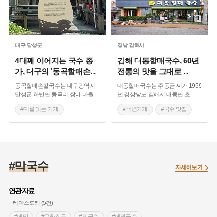
대구
달성군
경남
김해시
4대째 이어지는 국수 종
김해 대동할매국수, 60년
가, 대구의 '동곡할매손
...
전통의 맛을 그대로
...
동곡할매손칼국수는 대구광역시
대동할매국수는 주동금 씨가 1959
달성군 하빈면 동곡리 장터 마을
...
년 경상남도 김해시 대동면 초
...
#대를 잇는 가게
#백년가게
#국수 맛집
#국수 맛집
#대구 맛집
#막국수
자세히보기
연관자료
테마스토리 (5건)
#메밀
#구황작물
#막국수
#메밀국수