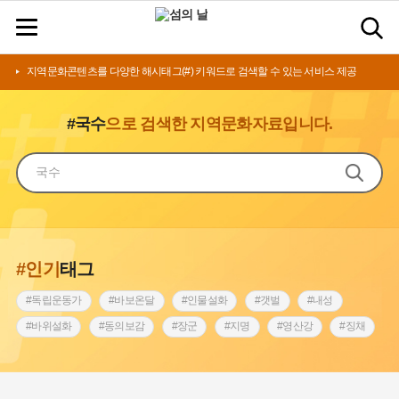
지역문화콘텐츠를 다양한 해시태그(#) 키워드로 검색할 수 있는 서비스 제공
#국수
으로 검색한 지역문화자료입니다.
#인기
태그
#독립운동가
#바보온달
#인물설화
#갯벌
#내성
#바위설화
#동의보감
#장군
#지명
#영산강
#징채
#종로구
#설화
#상서리 오재호
#조선 시대 사회
#단지
#나주
#풍속
#먼우금
#여성의원
#내시
#성곽