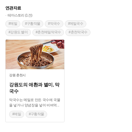
연관자료
테마스토리 (1건)
#메밀
#구황작물
#막국수
#메밀국수
#강원도 별미
#춘천메밀막국수
#춘천막국수
#이효석 메밀꽃필무렵
강원
춘천시
강원도의 애환과 별미, 막
국수
막국수는 메밀로 만든 국수에 국물
을 넣거나 양념장을 넣어 비벼먹
...
#메밀
#구황작물
#막국수
#메밀국수
#강원도 별미