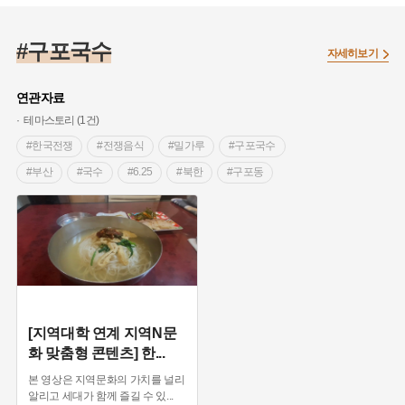
#춘천메밀막국수
#구포국수
#춘천막국수
자세히보기
#이효석 메밀꽃필무렵
연관자료
테마스토리 (1건)
#한국전쟁
#전쟁음식
#밀가루
#구포국수
#부산
#국수
#6.25
#북한
#구포동
#회복
#6.25전쟁
#피난민
#피난민촌
#피난민행렬
[지역대학 연계 지역N문
화 맞춤형 콘텐츠] 한
...
본 영상은 지역문화의 가치를 널리
알리고 세대가 함께 즐길 수 있
...