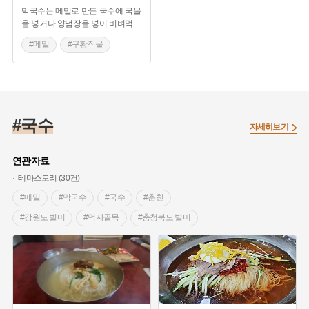
막국수는 메밀로 만든 국수에 국물
을 넣거나 양념장을 넣어 비벼먹
...
#메밀
#구황작물
#막국수
#메밀국수
#강원도 별미
#춘천메밀막국수
#국수
#춘천막국수
자세히보기
#이효석 메밀꽃필무렵
연관자료
테마스토리 (30건)
#메밀
#막국수
#국수
#춘천
#강원도 별미
#먹자골목
#충청북도 별미
#옥천 가볼만한곳
#제천
#제천 가볼만한곳
#칼국수
#바지락
#경기도 별미
#전쟁음식
#시장음식
#부산 별미
#부산시장
#여름별미
#대구 별미
#서민음식
#구황작물