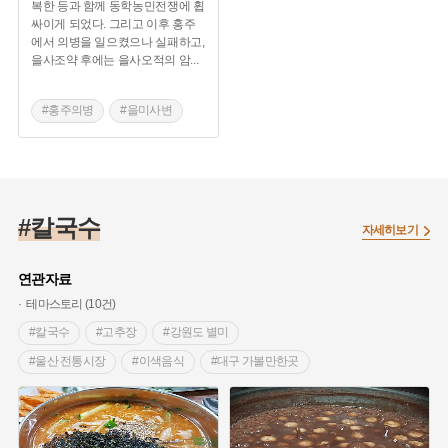
복한 등과 함께 동학농민전쟁에 휩
싸이게 되었다. 그리고 이후 홍주
에서 의병을 일으켰으나 실패하고,
을사조약 후에는 을사오적의 암
...
#홍주의병
#을미사변
#을사늑약
#홍주의병장
#전기의병
#을사오적 암살계획
#칼국수
#국수보복론
자세히보기
#대일결전론
연관자료
#개화망국론
테마스토리 (10건)
#존화양이론
#칼국수
#고추장
#강원도 별미
#울산 전통시장
#이색음식
#대구 가볼만한곳
#한식 맛집
#팥
#전라북도 별미
#전주 가볼만한곳
#국수
#바지락