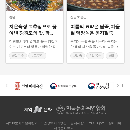
#경기도 별미
#대구 별미
#서민음식
#팥죽
#메밀
#제주도 별미
#꿩고기
#제주 가볼만한곳
#녹차
#하동 향토음식
강원
전남
화순군
#경상남도 별미
#시장
#시장음식
#향토음식
저온숙성 고추장으로 끓
여름의 묘약은 팥죽, 겨울
여낸 강원도의 맛, 장
...
철 영양식은 동지팥죽
#메밀칼국수
#제주
#팥칼국수
강원도의 3대 별미로 꼽는 장칼국
동지에는 팥죽을 먹는다. 동지는
수는 예로부터 장류가 발달한 강
...
한 해의 시간을 돌아보며 숨을 고
...
#칼국수
#고추장
#팥죽
#칼국수
#팥
#강원도 별미
지역N문화포털이란?
개인정보처리방침
공지사항
FAQ
Q&A
월페이퍼
지역문화로고