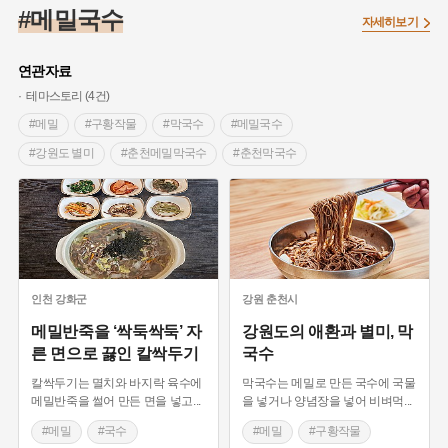
#임시의정원
#고구려
#고구마
#한의학
#강진
#메밀국수
자세히보기
#인천
#외성
#허준
#농업
#지역의 설화
#낙성대
#황해도
#지역의 오래된 가게
#어린이역사콘텐츠
#백년가게
연관자료
#조선역사
#대한애국부인회
#아차산성
#빵지순례
테마스토리 (4건)
#왕건
#전라남도 지명유래
#목민관
#강감찬
#메밀
#구황작물
#막국수
#메밀국수
#온라인 생활사박물관
#강동구
#제주도설화
#강원도 별미
#춘천메밀막국수
#춘천막국수
#여성독립운동가
#조선시대 문신
#3.1운동
#애민
#이효석 메밀꽃필무렵
#동치미
#냉면
#김마리아
#여성 독립운동가
#28독립선언
#온달
#평양냉면
#강원도 전통시장
#평창 향토음식
#문화유산
#노원구
#마을
#전설
#박물관
#국수
#인천 별미
#강화 향토음식
#경기도설화
#강서구
#공예품
#원호원두표묘역
#용인
#콧등치기 국수
#강원도 향토음식
#메밀반죽
#지명유래
#블루리본
#대한민국임시정부
#염전
#골뚜국수
인천
강화군
강원
춘천시
#용인의 전설
#끈기
#산성
#동화
#생활용품
메밀반죽을 ‘싹둑싹둑’ 자
강원도의 애환과 별미, 막
른 면으로 끓인 칼싹두기
국수
#의병활동
#영산포
#수령
#부산
#항일투쟁
#남자현
칼싹두기는 멸치와 바지락 육수에
막국수는 메밀로 만든 국수에 국물
메밀반죽을 썰어 만든 면을 넣고
...
을 넣거나 양념장을 넣어 비벼먹
...
#메밀
#국수
#메밀
#구황작물