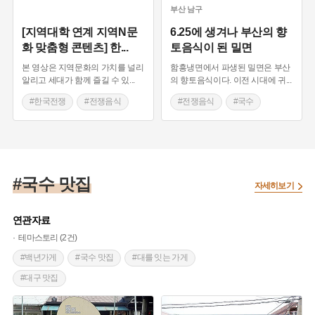
#영월 향토음식
#영월 가볼만한곳
#강화 향토음식
부산
남구
#인천 맛집
#강화 가볼만한곳
#메밀국수
[지역대학 연계 지역N문
6.25에 생겨나 부산의 향
화 맞춤형 콘텐츠] 한
...
토음식이 된 밀면
#인천 별미
#제주도 별미
#제주 가볼만한곳
본 영상은 지역문화의 가치를 널리
함흥냉면에서 파생된 밀면은 부산
#서귀포 향토음식
#부산 가볼만한곳
#회갑
알리고 세대가 함께 즐길 수 있
...
의 향토음식이다. 이전 시대에 귀
...
#조선시대 시장
#대구 전통시장
#댜구
#한국전쟁
#전쟁음식
#전쟁음식
#국수
#꿩고기
#분식
#안동 향토음식
#밀가루
#구포국수
#시장음식
#부산 별미
#경상북도 별미
#구룡포
#천서리
#화성시
#부산
#국수
#6.25
#부산 가볼만한곳
#제부도
#녹차
#하동 향토음식
#북한
#구포동
#경상남도 별미
#예능프로그램과 시장
#한국전쟁
#국수 맛집
#회복
자세히보기
#밀가루
#구포국수
#부산
#6.25
#북한
#구포동
#회복
#경상도음식
#포항음식
연관자료
#담양
#시장
#충청도음식
#어죽
테마스토리 (2건)
#생선국수
#향토음식
#메밀막국수
#춘천시
#백년가게
#국수 맛집
#대를 잇는 가게
#함흥냉면
#비빔국수
#회냉면
#함흥지방
#대구 맛집
#국수틀
#식생활용품
#부산별미
#부산가볼만한곳