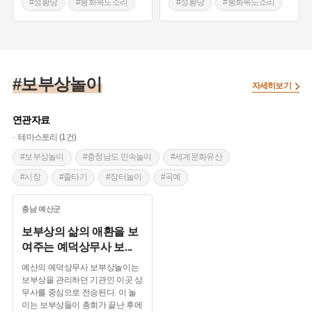
#성황당
#봉화목도소리
#성황당
#봉화목도소리
#육군상무사
#상무사
#주모
#보부상
#봉화군
#보부상
#봉화군
#성읍마을 객주집
#보부상놀이
#동무의식
#보부상의 풍속
#바가지밟기
#오일장
#동무
#대표
#무게재는 도구
#반홉
#패랭이
#보부상놀이
자세히보기
#보부상 신표
#경주시장
#괴나리봇짐
#동래읍장
#동래장
#보부상 휴식처
연관자료
#제주 관덕정
#동래시장
#읍장
#신윤복
테마스토리 (1건)
#단원풍속도첩
#노점상인
#봇짐
#동래상인
#보부상놀이
#충청남도 민속놀이
#세계문화유산
#동래장터
#정영창
#만기요람
#서영보
#시장
#줄타기
#장터놀이
#곡예
#보부상 거래수표
#보부상 회계문서
#남사당패
#남사당놀이
#보부상
#동무의식
충남
예산군
#보부상 임명장
#주판
#산가지
#계산도구
#보부상의 풍속
#바가지밟기
#죽방울놀이
보부상의 삶의 애환을 보
#행상
#보부상 쉼터
#노점
#평양시장
여주는 예덕상무사 보
...
#평양장
#평양 행상
#개성장터
#개성상인
예산의 예덕상무사 보부상놀이는
#서문시장
#전주시장
#전주장
#상단
보부상을 관리하던 기관인 이곳 상
무사를 중심으로 전승된다. 이 놀
#화폐
#주루막
#보자기
#화가
이는 보부상들이 총회가 끝난 후에