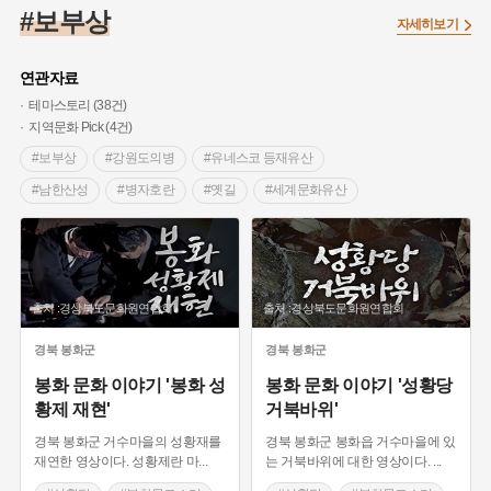
#임시의정원
#고구려
#고구마
#한의학
#강진
#보부상
자세히보기
#인천
#외성
#허준
#농업
#지역의 설화
#낙성대
#황해도
#지역의 오래된 가게
#어린이역사콘텐츠
#백년가게
연관자료
#조선역사
#대한애국부인회
#아차산성
#빵지순례
테마스토리 (38건)
지역문화 Pick (4건)
#왕건
#전라남도 지명유래
#목민관
#강감찬
#보부상
#강원도의병
#유네스코 등재유산
#온라인 생활사박물관
#강동구
#제주도설화
#남한산성
#병자호란
#옛길
#세계문화유산
#여성독립운동가
#조선시대 문신
#3.1운동
#애민
#5일장
#장터놀이
#이성계
#독립운동
#김마리아
#여성 독립운동가
#28독립선언
#온달
#신민회
#제사
#태백
#객주
#소설
#문화유산
#노원구
#마을
#전설
#박물관
#경북 울진
#선질꾼
#전통시장
#예산
#경기도설화
#강서구
#공예품
#원호원두표묘역
#용인
출처 :경상북도문화원연합회
출처 :경상북도문화원연합회
#전국민속놀이
#시장 관련 용어
#흥선대원군
#지명유래
#블루리본
#대한민국임시정부
#염전
#만화
#보령
#충청남도 전통시장
#성황당
경북
봉화군
경북
봉화군
#용인의 전설
#끈기
#산성
#동화
#생활용품
#봉화목도소리
#봉화군
#시장
#이용익
봉화 문화 이야기 '봉화 성
봉화 문화 이야기 '성황당
#의병활동
#영산포
#수령
#부산
#항일투쟁
황제 재현'
거북바위'
#보성전문학교
#화폐개혁
#보성학원
#남자현
경북 봉화군 거수마을의 성황재를
경북 봉화군 봉화읍 거수마을에 있
#보성관
#보성사
#주막
#장터
재연한 영상이다. 성황제란 마
...
는 거북바위에 대한 영상이다.
...
#보부상단
#상인
#장날
#원홍주