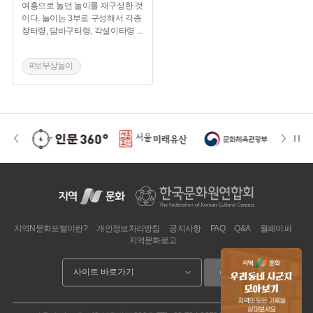
#경기도시장
#상인사회
#안산시장
여흥으로 놀던 놀이를 재구성한 것
이다. 놀이는 3부로 구성해서 각종
#안산가볼만한곳
장타령, 담바구타령, 각설이타령
...
#보부상놀이
#충청남도 민속놀이
지역N문화포털이란?
개인정보처리방침
공지사항
FAQ
Q&A
월페이퍼
지역문화로고
이동