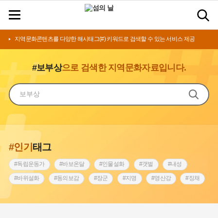
지역문화콘텐츠를 다양한 해시태그(#) 키워드로 검색할 수 있는 서비스 제공
#보부상
으로 검색한 지역문화자료입니다.
#인기
태그
#독립운동가
#바보온달
#인물설화
#갯벌
#내성
#바위설화
#동의보감
#장군
#지명
#영산강
#징채
#종로구
#설화
#상서리 오재호
#조선 시대 사회
#단지
#나주
#풍속
#먼우금
#여성의원
#내시
#성곽