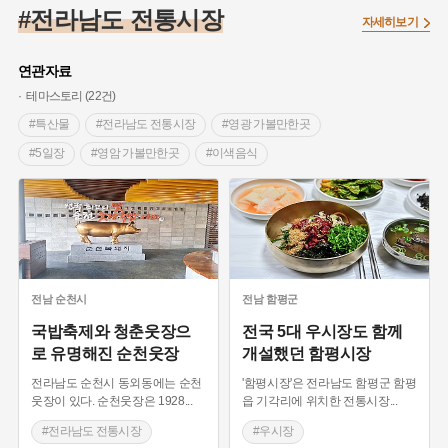
#임시의정원
#고구려
#고구마
#한의학
#강진
#전라남도 전통시장
자세히보기
#인천
#외성
#허준
#농업
#지역의 설화
#낙성대
#황해도
#지역의 오래된 가게
#어린이역사콘텐츠
#백년가게
연관자료
#조선역사
#대한애국부인회
#아차산성
#빵지순례
테마스토리 (22건)
#왕건
#전라남도 지명유래
#목민관
#강감찬
#특산물
#전라남도 전통시장
#영광 가볼만한곳
#온라인 생활사박물관
#강동구
#제주도설화
#5일장
#영암 가볼만한곳
#이색음식
#여성독립운동가
#조선시대 문신
#3.1운동
#애민
#장흥 가볼만한곳
#드라마 촬영지
#담양
#김마리아
#여성 독립운동가
#28독립선언
#온달
#국밥
#여수
#수산시장
#영화 촬영지
#문화유산
#노원구
#마을
#전설
#박물관
#여수 가볼만한곳
#우시장
#영암
#경기도설화
#강서구
#공예품
#원호원두표묘역
#용인
#조선시대 시장
#낙지
#무안
#지명유래
#블루리본
#대한민국임시정부
#염전
#곡성 가볼만한곳
#기차마을
#고흥 가볼만한곳
전남
순천시
전남
함평군
#용인의 전설
#끈기
#산성
#동화
#생활용품
#광양 가볼만한곳
#한정식
#강진 가볼만한곳
국밥축제와 청춘웃장으
전국 5대 우시장도 함께
로 유명해진 순천웃장
개설했던 함평시장
#의병활동
#영산포
#수령
#부산
#항일투쟁
#지리산
#읍내장
#목포 가볼만한곳
#갯벌
#남자현
전라남도 순천시 동외동에는 순천
'함평시장'은 전라남도 함평군 함평
#신안 섬여행
#장성 가볼만한곳
#화순 가볼만한곳
웃장이 있다. 순천웃장은 1928
...
읍 기각리에 위치한 전통시장
...
#전라남도 전통시장
#우시장