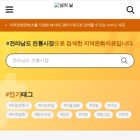
지역문화콘텐츠를 다양한 해시태그(#) 키워드로 검색할 수 있는 서비스 제공
#전라남도 전통시장
으로 검색한 지역문화자료입니다.
#인기
태그
#독립운동가
#바보온달
#인물설화
#갯벌
#내성
#바위설화
#동의보감
#장군
#지명
#영산강
#징채
#종로구
#설화
#상서리 오재호
#조선 시대 사회
#단지
#나주
#풍속
#먼우금
#여성의원
#내시
#성곽