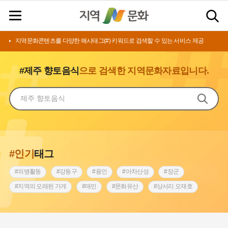
지역문화콘텐츠를 다양한 해시태그(#) 키워드로 검색할 수 있는 서비스 제공
#제주 향토음식
으로 검색한 지역문화자료입니다.
#인기
태그
#의병활동
#강동구
#용인
#아차산성
#장군
#지역의 오래된 가게
#애민
#문화유산
#상서리 오재호
#3.1운동
#지명
#바보온달
#낙성대
#고구려
#빵지순례
#전라남도 지명유래
#갯벌
#나주