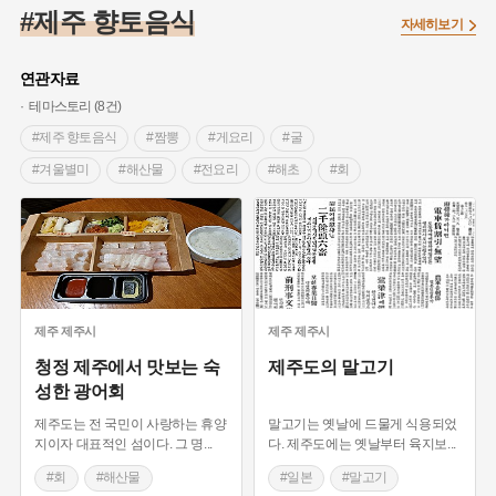
#조선 시대 사회
#농업
#독립운동가
#수령
#왕건
#제주 향토음식
자세히보기
#허준
#28독립선언
#온달
#조선역사
#지명유래
#여성독립운동가
#항일투쟁
#원호원두표묘역
#목민관
연관자료
#백년가게
#온라인 생활사박물관
#외성
#동의보감
테마스토리 (8건)
#단지
#설화
#인물설화
#대한애국부인회
#생활용품
#제주 향토음식
#짬뽕
#게요리
#굴
#고구마
#김마리아
#바위설화
#인천
#강감찬
#겨울별미
#해산물
#전요리
#해초
#회
#강진
#블루리본
#전설
#조선시대 문신
#해삼
#국물요리
#생선
#제주도 별미
#여성 독립운동가
#지역의 설화
#성곽
#어린이역사콘텐츠
#일본
#말고기
#진상품
#말고기포
#내시
#내성
#먼우금
#징채
#제주도설화
#영산강
#대한민국임시정부
#강서구
#마을
#종로구
#노원구
#부산
#염전
#끈기
#용인의 전설
#여성의원
#풍속
제주
제주시
제주
제주시
#경기도설화
#남자현
#한의학
#동화
#임시의정원
청정 제주에서 맛보는 숙
제주도의 말고기
성한 광어회
#황해도
#산성
#박물관
#공예품
#영산포
제주도는 전 국민이 사랑하는 휴양
말고기는 옛날에 드물게 식용되었
지이자 대표적인 섬이다. 그 명
...
다. 제주도에는 옛날부터 육지보
...
#회
#해산물
#일본
#말고기