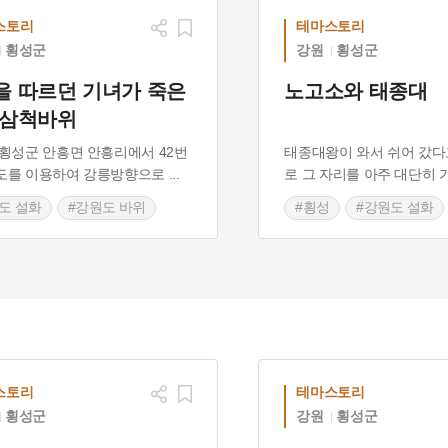
스토리
테마스토리
횡성군
강원
횡성군
을 따르던 기녀가 죽은
노고소와 태종대
 삼척바위
횡성군 안흥면 안흥리에서 42번
태종대왕이 와서 쉬어 갔다
도를 이용하여 강릉방향으로
...
로 그 자리를 아주 대단히 
도 설화
#강원도 바위
#횡성
#강원도 설화
 가볼만한곳
#횡성 설화
#횡성 설화
스토리
테마스토리
횡성군
강원
횡성군