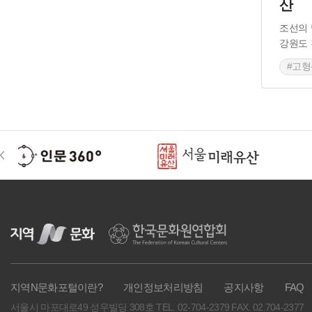
산
#강원도 설화
#횡성 설화
#홍시
조선의 
#효행 설화
#교훈설화
#예지설화
강원도 
#고형
#인물설화
#동물설화
#지명설화
#풍수설화
#강원도 전통시장
#설화
#고형산
#지명유래
지역N문화포털이란?
개인정보처리방침
공지사항
FAQ
서울시 마포대로49 성우빌딩 308호
TEL. 02-704-2379
FAX. 02.704-2377