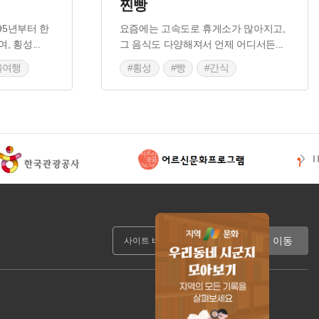
'
찐빵
95년부터 한
요즘에는 고속도로 휴게소가 많아지고,
여, 횡성
...
그 음식도 다양해져서 언제 어디서든
...
을여행
#횡성
#빵
#간식
축제
#강원도 별미
이동