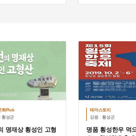
 가볼만한곳
#횡성 가볼만한곳
#횡
도문화원연합회
화Pick
테마스토리
횡성군
강원
횡성군
의 명재상 횡성인 고형
명품 횡성한우 먹