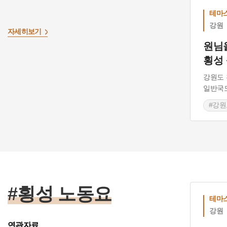
테마
강원
자세히보기
원님
횡성
강원도 
일반국
#강원
#횡성
#횡성 노동요
테마
강원
>
연관자료