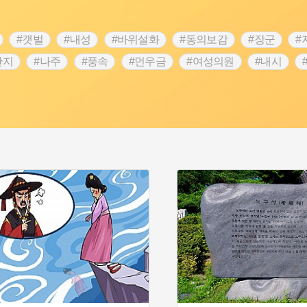
#갯벌
#내성
#바위설화
#동의보감
#장군
#
단지
#나주
#풍속
#먼우금
#여성의원
#내시
농업
#지역의 설화
#낙성대
#황해도
#지역의 오래된
순례
#왕건
#전라남도 지명유래
#목민관
#강감찬
3.1운동
#애민
#김마리아
#여성 독립운동가
#28독
강서구
#공예품
#원호원두표묘역
#용인
#지명유래
화
#생활용품
#의병활동
#영산포
#수령
#부산