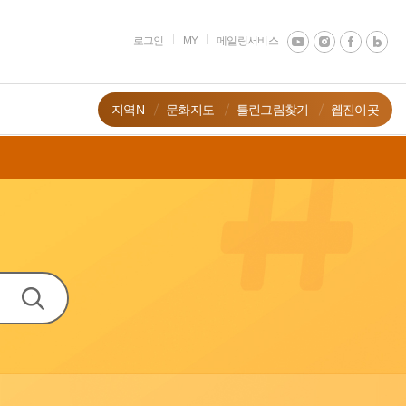
로그인
MY
메일링서비스
지역N
문화지도
틀린그림찾기
웹진이곳