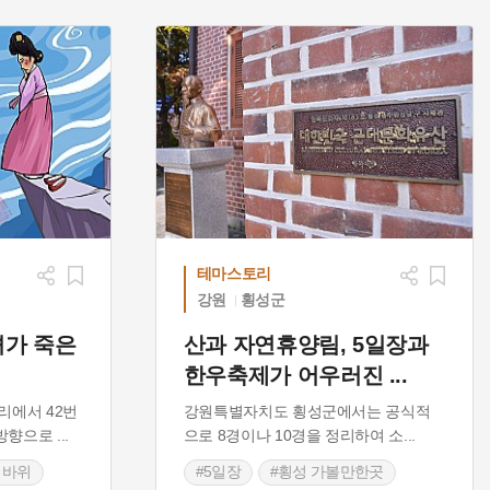
테마스토리
강원
횡성군
녀가 죽은
산과 자연휴양림, 5일장과
한우축제가 어우러진
...
리에서 42번
강원특별자치도 횡성군에서는 공식적
릉방향으로
...
으로 8경이나 10경을 정리하여 소
...
 바위
#5일장
#횡성 가볼만한곳