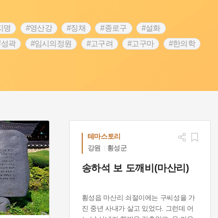
지명
#영산강
#징채
#종로구
#설화
#성곽
#임시의정원
#고구려
#고구마
#한의학
 가게
#어린이역사콘텐츠
#백년가게
#조선역사
#온라인 생활사박물관
#강동구
#제주도설화
립선언
#온달
#문화유산
#노원구
#마을
#블루리본
#대한민국임시정부
#염전
#항일투쟁
#남자현
테마스토리
강원
횡성군
송하석 보 도깨비(마산리)
횡성읍 마산리 쇠절이에는 구씨성을 가
진 중년 사내가 살고 있었다. 그런데 어