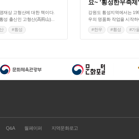
요~ '횡성한우축제
명재상 고형산에 대한 책이다.
강원도 횡성지역에서는 19
횡성 출신인 고형산(高荊山)
...
우의 명품화 작업을 시작하
산
#횡성
#한우
#횡성
#가
#가을축제
#강원도 
Q&A
월페이퍼
지역문화로고