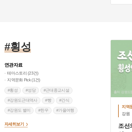
#횡성
#횡성
연관자료
테마스토리 (23건)
지역문화 Pick (1건)
#횡성
#성당
#근대종교시설
출처 :강원
#강원도근대역사
#빵
#간식
지역문
#강원도 별미
#한우
#가을여행
강원
>
#가을축제
#강원도 축제
자세히보기
조선
#강원도 지명유래
#부자이야기
#지역전설