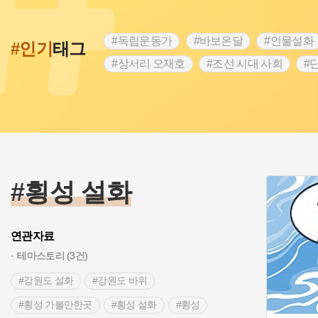
#독립운동가
#바보온달
#인물설화
#인기
태그
#상서리 오재호
#조선 시대 사회
#
#강진
#인천
#외성
#허준
#
#대한애국부인회
#아차산성
#빵지
#여성독립운동가
#조선시대 문신
#
#전설
#박물관
#경기도설화
#
#용인의 전설
#끈기
#산성
#동
#횡성 설화
>
연관자료
테마스토리 (3건)
#강원도 설화
#강원도 바위
#횡성 가볼만한곳
#횡성 설화
#횡성