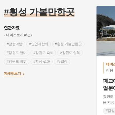
#횡성 가볼만한곳
연관자료
테마스토리 (8건)
#감성여행
#연인과함께
#횡성 가볼만한곳
#강원도 별미
#강원도 축제
#강원도 설화
#강원도 바위
#횡성 설화
#5일장
테마
#경관이 아름다운 곳
#웰니스관광
강원
>
자세히보기
#자연여행지
#어업
#고기잡이
폐교
얼문
#인제 가볼만한곳
#독립운동
#3.1운동
강원도
은 학생
#감