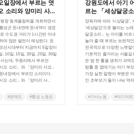
오일장에서 부르는 엿
강원도에서 아기 어
오 소리와 양미리 사
...
르는 「세상달궁
년 평창 동계올림픽을 개최하면서
양육자에 따라 ‘시상달궁’, ‘
횡성군 둔내면에 둔내역이 생겼
‘세상달강’으로 불리는 노래
TX로 수도권 거리가 1시간반 이내
달궁소리」는 아이를 어르
하여 많은 발전이 예상된다. 둔
놀아 줄 때 부르는 보편적
 조선시대부터 지금까지 5일장이
전국적으로 다양한 노랫말이
, 10일, 15일, 20일, 25일, 30일
기본적인 줄거리는 서울길로
 서는데, 두원리에서 부르던
은 밤 한 톨을 생쥐가 파먹
시오 소리」와 「양미리 사요」
밤톨 중 껍데기는 아기 부
둔내장에서 부르던 소리이다.
가장 실한 알맹이 부분은 
시오 소리」와 「양미리 사
...
인 조부모가 둘이 나눠 먹
#판매요
#횡성 노동요
#가사노동
#아기어르
#횡성 노동요