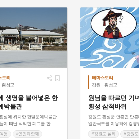
스토리
테마스토리
횡성군
강원
횡성군
에 생명을 불어넣은 한
원님을 따르던 기
예박물관
횡성 삼척바위
 횡성에 위치한 한얼문예박물관
강원도 횡성군 안흥면 안흥
들이 떠난 삭막한 폐교를 한
...
일반국도를 이용하여 강
성여행
#연인과함께
#강원도 설화
#강원도