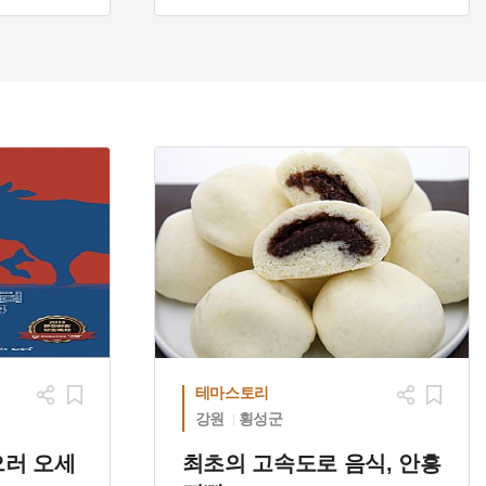
성 설화
#경관이 아름다운 곳
#웰니스관광
테마스토리
강원
횡성군
으러 오세
최초의 고속도로 음식, 안흥