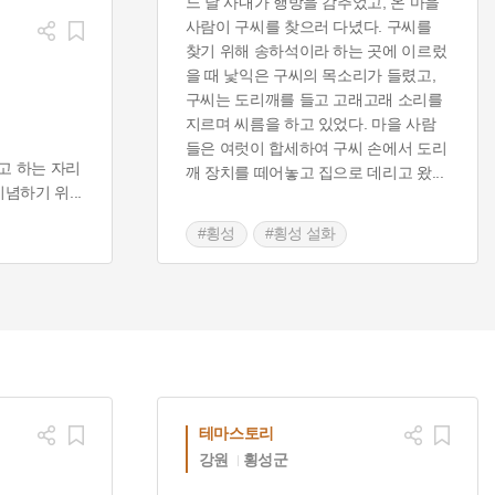
느 날 사내가 행방을 감추었고, 온 마을
사람이 구씨를 찾으러 다녔다. 구씨를
찾기 위해 송하석이라 하는 곳에 이르렀
을 때 낯익은 구씨의 목소리가 들렸고,
구씨는 도리깨를 들고 고래고래 소리를
지르며 씨름을 하고 있었다. 마을 사람
들은 여럿이 합세하여 구씨 손에서 도리
고 하는 자리
깨 장치를 떼어놓고 집으로 데리고 왔
...
기념하기 위
...
#횡성
#횡성 설화
테마스토리
강원
횡성군