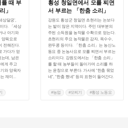
를 때 부
횡성 청일면에서 모를 찌면
소리」
서 부르는 「한춤 소리」
세상달궁’,
강원도 횡성군 청일면 초현리는 논보다
이다. 「세상
는 밭이 많은 지역이다. 주민 대부분의
거나 아기와
주된 소득원을 농작물 수확으로 얻는다.
인 양육요로
초현리의 주요 농작물은 감자, 옥수수,
 전해진다.
완두콩 등이다. 「한춤 소리」는 농산노
 가다가 얻
동요 중 논농사요로 모를 찌면서 부르는
었는데, 남은
소리이다. 강원도에서는 「한춤 소리」
모에게 주고
를 할 때 농부들이 돌아가며 소리를 하
아기와 양육자
는 윤창으로 부른다. 가사에 “한춤 묶었
자는 재미
...
네”, “한춤 쪘네” 등의 표현이 들어간다.
기
#농업
#모찌기
#횡성 노동요