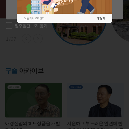
저장
닫기
오늘 다시 보지 않기
창 닫기
일주일간 보지 않기
1
/
37
구술
아카이브
애경산업의 히트상품을 개발
시원하고 부드러운 인견에 반