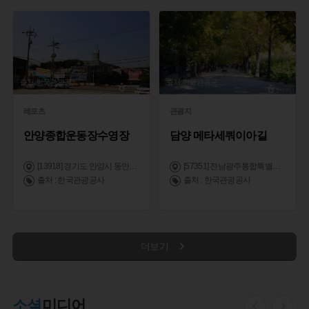
출처:한국관광공
...
출처:한국관광공
...
레포츠
관광지
안양종합운동장수영장
담양 메타세쿼이아길
[13918] 경기도 안양시 동안구 평촌대로 389
[57351] 전남광주통합특별시 담양군 담양읍 메타세쿼이아로 12
출처 : 한국관광공사
출처 : 한국관광공사
더보기
소셜
미디어