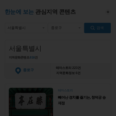
한눈에 보는
관심지역 콘텐츠
검색
서울특별시
지역문화콘텐츠
816
건
테마스토리
223건
종로구
지역문화정보
0
건
테마스토리
빼어난 경치를 즐기는, 창덕궁 승
재정