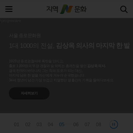
서울 종로문화원
'팥죽',
‘울진
'한국광복군'
'장빙업자'
'수박따기놀이'
'수박따기놀이'
1대 1000의 전설,
김상옥 의사의 마지막 한 발
묘한 인연
묘한 인연
망양정’
'보성삼베'
1923년 종로경찰서에 폭탄을 던지고,
홀로 1,000명의 무장 경찰과 숨 막히는 총격전을 벌인
김상옥 의사.
결국 탄약이 바닥나자 그는 적의 포로가 되는 대신,
마지막 남은 한 발을 자신에게 겨누며 순국했습니다.
34세 청년이 남긴 가장 뜨겁고 치열했던 열흘간의 기록을 들여다보세요.
자세히보기
01
02
03
04
05
06
07
08