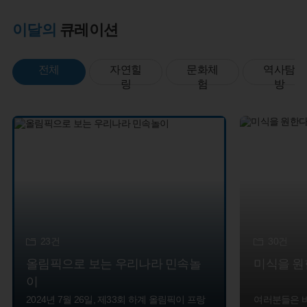
이달의
큐레이션
전체
자연힐
문화체
역사탐
링
험
방
23
건
30
건
올림픽으로 보는 우리나라 민속놀
미식을 원
이
2024년 7월 26일, 제33회 하계 올림픽이 프랑
여러분들은 