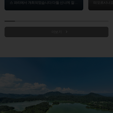
스 파리에서 개최되었습니다.다들 신나게 잘
떠오르시나요?
즐기고 계신가요? 4년에 한 번 열리는 올림픽
니다. 시원한
은 전 세계인들이 모여 스포츠 정신을 기리고,
산! 오늘은 
각국의 문화를 교류하는 축제입니다. 오늘은
에 빠져볼까
올림픽 종목과 유사한 우리나라의 민속놀이를
알아볼까요?
우선 부산하면
더보기
가에서도 도
서양의 하키와 유사한 장치기, 한국의 필드하
볼 수 있습니
키인 격구, 모래판에서 즐기는 씨름놀이 등이
의 색다른 풍
있습니다. 대결 구도로 이뤄지는 민속놀이 이
음식은 바로
외에도 여러가지 바람을 위해 행해지던 민속놀
면 말아 호로
이도 있었습니다. 마을의 평안을 위해 초파일
춰 한 숟갈 뜨
마다 성을 돌던 강화산성 성돌이 놀이가 있었
그 양에 놀라
죠~
다면 투박하
그 맛을 잊으
이런 다양한 민속놀이 덕분에 지금도 우리가
밀면입니다!
올림픽과 같은 스포츠 문화를 더욱 풍부하게
부드러운 면에
즐길 수 있는 것 같습니다. 앞으로 남은 파리올
면 중에서 선
림픽에서 대한민국 선수들의 멋진 활약을 기대
에 빠질 수밖
하며, 전 세계인이 함께 즐기는 축제가 되기를
바랍니다.
이렇게 부산