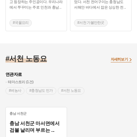
고 등장하는 주인공이다. 우리나라
었다. 서천 전어구이는 충청남도
에서 쭈꾸미는 주로 인천과 충남
...
서해안 바다에서 잡은 싱싱한 전
...
#국물요리
#서천 가볼만한곳
#충청남도 축제
#충청남도 별미
#충청남도 별미
#서천 향토음식
#서천 향토음식
#서천 노동요
자세히보기
연관자료
테마스토리 (1건)
#벼농사
#충청남도 민가
#서천 노동요
충남
서천군
충남 서천군 마서면에서
검불 날리며 부르는
...