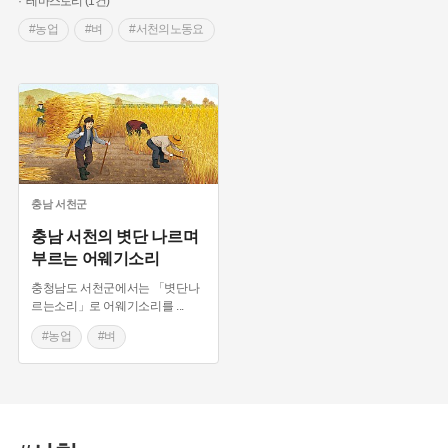
테마스토리 (1건)
#농업
#벼
#서천의노동요
충남
서천군
충남 서천의 볏단 나르며
부르는 어웨기소리
충청남도 서천군에서는 「볏단나
르는소리」로 어웨기소리를
...
#농업
#벼
#서천의노동요