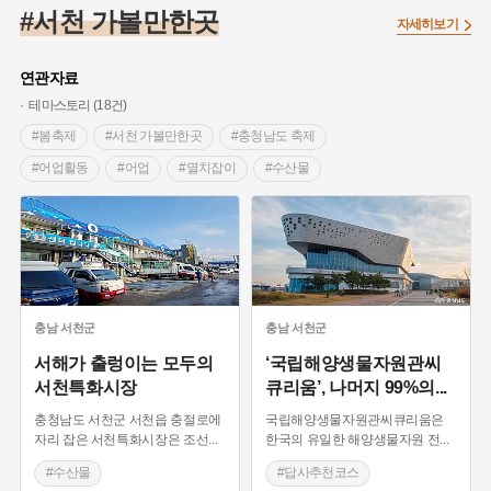
#임시의정원
#고구려
#고구마
#한의학
#강진
#서천 가볼만한곳
자세히보기
#인천
#외성
#허준
#농업
#지역의 설화
#낙성대
#황해도
#지역의 오래된 가게
#어린이역사콘텐츠
#백년가게
연관자료
#조선역사
#대한애국부인회
#아차산성
#빵지순례
테마스토리 (18건)
#왕건
#전라남도 지명유래
#목민관
#강감찬
#봄축제
#서천 가볼만한곳
#충청남도 축제
#온라인 생활사박물관
#강동구
#제주도설화
#어업활동
#어업
#멸치잡이
#수산물
#여성독립운동가
#조선시대 문신
#3.1운동
#애민
#충청남도 전통시장
#친구와함께
#해양테마파크
#김마리아
#여성 독립운동가
#28독립선언
#온달
#포구
#어구
#생선요리
#고기잡이
#문화유산
#노원구
#마을
#전설
#박물관
#문화공간
#미곡창고
#마을
#상점
#경기도설화
#강서구
#공예품
#원호원두표묘역
#용인
#음식점
#중국음식
#충청남도 별미
#지명유래
#블루리본
#대한민국임시정부
#염전
#서천 향토음식
#경관이 아름다운 곳
#자연여행지
충남
서천군
충남
서천군
#용인의 전설
#끈기
#산성
#동화
#생활용품
#경치 맛집
#경관이 아름다운곳
#근대 가옥
서해가 출렁이는 모두의
‘국립해양생물자원관씨
서천특화시장
큐리움’, 나머지 99%의
...
#의병활동
#영산포
#수령
#부산
#항일투쟁
#충청남도 양반집
#시도무형유산
#백제
#남자현
충청남도 서천군 서천읍 충절로에
국립해양생물자원관씨큐리움은
#전통주
#양식
#답사추천코스
자리 잡은 서천특화시장은 조선
...
한국의 유일한 해양생물자원 전
...
#수산물
#답사추천코스