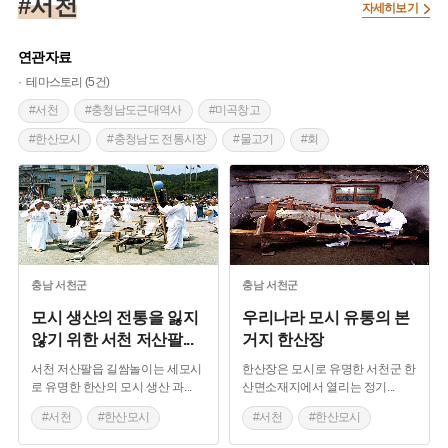
#서천
자세히보기
연관자료
테마스토리 (5건)
#서천
#충청남도근대역사
#미곡창고
#한산모시
#충청남도 전통시장
#물고기
#회
#생선요리
#서천 향토음식
#여성민속놀이
#충청남도 민속놀이
#기우제
#세시풍속
#마을
#충청남도
#예술
#민속
충남
서천군
충남
서천군
모시 생산의 전통을 잃지
우리나라 모시 유통의 본
않기 위한 서천 저산팔
...
거지 한산장
서천 저산팔읍 길쌈놀이는 세모시
한산장은 모시로 유명한 서천군 한
로 유명한 한산의 모시 생산 과
...
산면소재지에서 열리는 정기
...
#서천
#한산모시
#서천
#한산모시
#여성민속놀이
#충청남도 전통시장