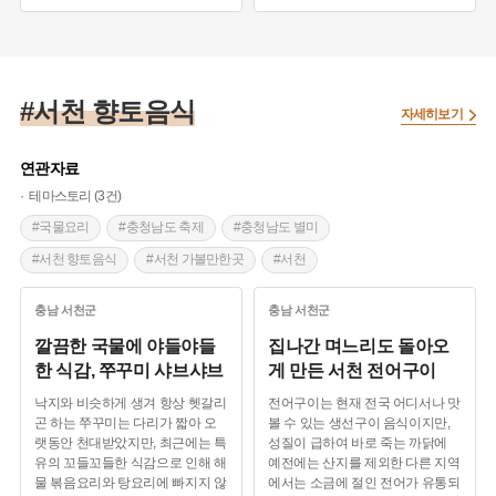
#충청남도 전통시장
#서천 가볼만한곳
#서천 가볼만한곳
#자연여행지
#서천 향토음식
자세히보기
연관자료
테마스토리 (3건)
#국물요리
#충청남도 축제
#충청남도 별미
#서천 향토음식
#서천 가볼만한곳
#서천
#물고기
#회
#생선요리
충남
서천군
충남
서천군
깔끔한 국물에 야들야들
집나간 며느리도 돌아오
한 식감, 쭈꾸미 샤브샤브
게 만든 서천 전어구이
낙지와 비슷하게 생겨 항상 헷갈리
전어구이는 현재 전국 어디서나 맛
곤 하는 쭈꾸미는 다리가 짧아 오
볼 수 있는 생선구이 음식이지만,
랫동안 천대받았지만, 최근에는 특
성질이 급하여 바로 죽는 까닭에
유의 꼬들꼬들한 식감으로 인해 해
예전에는 산지를 제외한 다른 지역
물 볶음요리와 탕요리에 빠지지 않
에서는 소금에 절인 전어가 유통되