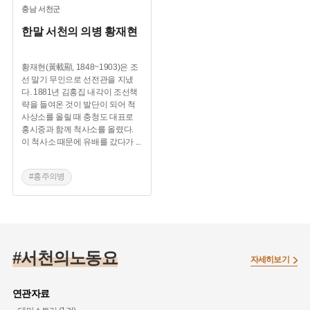
충남
서천군
한말 서천의 의병 황재현
황재현(黃載顯, 1848~1903)은 조
선 말기 무인으로 선전관을 지냈
다. 1881년 김홍집 내각이 조선책
략을 들여온 것이 발단이 되어 척
사상소를 올릴 때 충청도 대표로
홍시중과 함께 척사소를 올렸다.
이 척사소 때문에 유배를 갔다가
...
#홍주의병
#동학농민운동
#한말 서천의병
#서천의노동요
자세히보기
연관자료