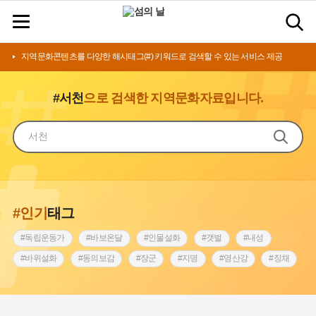
지역문화콘텐츠를 다양한 해시태그(#) 키워드로 검색할 수 있는 서비스 제공
#서천
으로 검색한 지역문화자료입니다.
#인기
태그
#독립운동가
#바보온달
#인물설화
#갯벌
#내성
#바위설화
#동의보감
#장군
#지명
#영산강
#징채
#종로구
#설화
#상서리 오재호
#조선 시대 사회
#단지
#나주
#풍속
#먼우금
#여성의원
#내시
#성곽