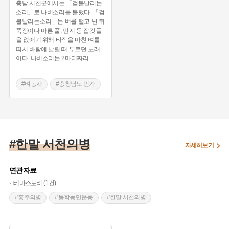
충남 서천군에서는 「검불날리는
소리」로 나비소리를 불렀다. 「검
불날리는소리」는 벼를 털고 난 뒤
쭉정이나 마른 풀, 먼지 등 잡것들
을 없애기 위해 타작을 마친 벼를
떠서 바람에 날릴 때 부르던 노래
이다. 나비소리는 2마디짜리
...
#벼농사
#충청남도 민가
#서천 노동요
#한말 서천의병
자세히보기
연관자료
테마스토리 (1건)
#홍주의병
#동학농민운동
#한말 서천의병