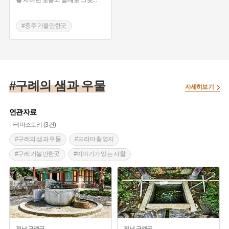
#충주 가볼만한곳
#충청북도 샘과 우물
#구례의 샘과 우물
자세히보기
연관자료
테마스토리 (3건)
#구례의 샘과 우물
#드라마 촬영지
#구례 가볼만한곳
#이야기가 있는 사찰
#전라도 설화
전남
구례군
전남
구례군