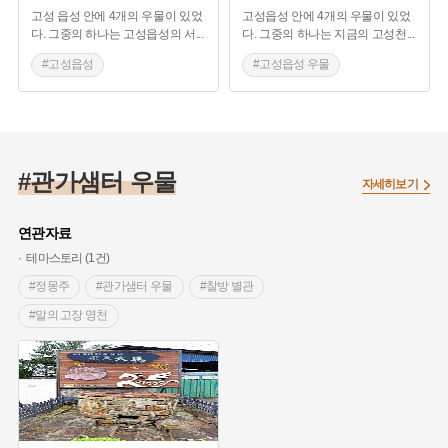
고성 읍성 안에 4개의 우물이 있었
고성읍성 안에 4개의 우물이 있었
다. 그중의 하나는 고성읍성의 서
...
다. 그중의 하나는 지금의 고성천
...
#고성읍성
#고성읍성 우물
#경남 고성 가볼만한곳
#고성읍성 우물
#관가샘터 우물
자세히보기
연관자료
테마스토리 (1건)
#정몽주
#관가샘터 우물
#찰방 별관
#말의 고장 영천