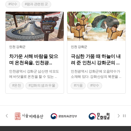
#약수
#왕과 관련된 곳
인천
강화군
인천
강화군
차가운 서해 바람을 맞으
극심한 가뭄 때 하늘이 내
며 온천욕을, 인천광
...
려 준 인천시 강화군의
...
인천광역시 강화군 삼산면 석모도
인천광역시 강화군에 오읍약수가
에 바닷물로 온천을 할 수 있는
...
소재해 있다. 강화산성의 북문을
...
#온천
#강화의 샘과 우물
#가뭄
#약수
#왕과 관련된 곳
#강화의 샘과 우물