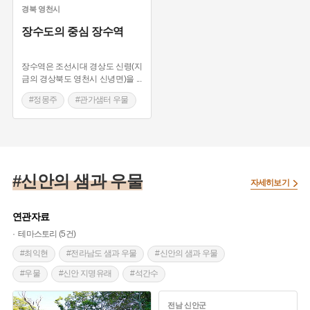
경북
영천시
장수도의 중심 장수역
장수역은 조선시대 경상도 신령(지
금의 경상북도 영천시 신녕면)을
...
#정몽주
#관가샘터 우물
#찰방 별관
#말의 고장 영천
#신안의 샘과 우물
자세히보기
연관자료
테마스토리 (5건)
#최익현
#전라남도 샘과 우물
#신안의 샘과 우물
#우물
#신안 지명유래
#석간수
#신안 가볼만한곳
#사찰 설화
전남
신안군