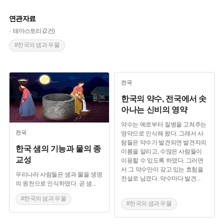
연관자료
테마스토리 (2건)
#한국의 샘과 우물
전국
한국의 약수, 전국에서 솟
아나는 신비의 영약
약수는 예로부터 질병을 고쳐주는
전국
영약으로 인식해 왔다. 그래서 사
람들은 약수가 발견되면 발견자의
한국 샘의 기능과 물의 종
이름을 알리고, 수많은 사람들이
교성
이용할 수 있도록 하였다. 그러면
서 그 약수만이 갖고 있는 효험을
우리나라 사람들은 샘과 물을 생명
전설로 남겼다. 약수마다 발견
...
의 원천으로 인식하였다. 곧 샘
...
#한국의 샘과 우물
#한국의 샘과 우물