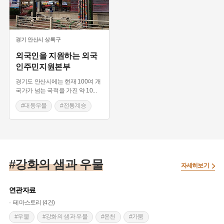
경기
안산시 상록구
외국인을 지원하는 외국
인주민지원본부
경기도 안산시에는 현재 100여 개
국가가 넘는 국적을 가진 약 10
...
#대동우물
#전통계승
#원후마을
#교통요지
#원뒤마을
#강화의 샘과 우물
자세히보기
연관자료
테마스토리 (4건)
#우물
#강화의 샘과 우물
#온천
#가뭄