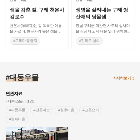
샘을 감춘 절, 구례 천은사
생명을 살려내는 구례 쌍
감로수
산재의 당몰샘
천은사(泉隱寺)는 참 독특한 이름
전남 구례군 마산면 사도리 상사마
을 가졌다. 천은사의 뜻은 샘을
...
을 쌍산재 고택 대문 옆에 위치한
...
#드라마 촬영지
#전라도 설화
#구례의 샘과 우물
#드라마 촬영지
#구례 가볼만한곳
#구례의 샘과 우물
#이야기가 있는 사찰
#구례 가볼만한곳
#대동우물
자세히보기
연관자료
테마스토리 (1건)
#대동우물
#전통계승
#원후마을
#교통요지
#원뒤마을