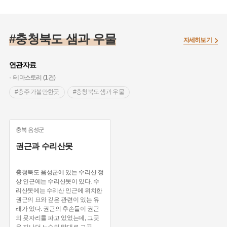
#충청북도 샘과 우물
자세히보기
연관자료
테마스토리 (1건)
#충주 가볼만한곳
#충청북도 샘과 우물
충북
음성군
권근과 수리산못
충청북도 음성군에 있는 수리산 정
상 인근에는 수리산못이 있다. 수
리산못에는 수리산 인근에 위치한
권근의 묘와 깊은 관련이 있는 유
래가 있다. 권근의 후손들이 권근
의 묫자리를 파고 있었는데, 그곳
을 지나던 노승의 말대로 그곳
...