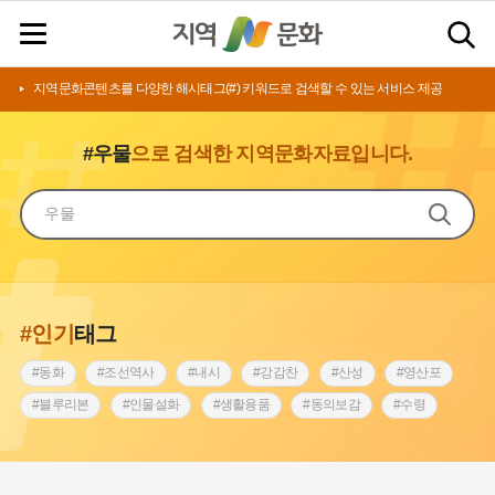
지역문화콘텐츠를 다양한 해시태그(#) 키워드로 검색할 수 있는 서비스 제공
#우물
으로 검색한 지역문화자료입니다.
#인기
태그
#동화
#조선역사
#내시
#강감찬
#산성
#영산포
#블루리본
#인물설화
#생활용품
#동의보감
#수령
#영산강
#인천
#낙성대
#마을
#지역의 설화
#남자현
#황해도
#아차산성
#한의학
#조선시대 문신