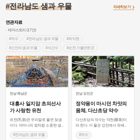
#대한민국임시정부
#백년가게
#외성
#대한애국부인회
#전라남도 샘과 우물
자세히보기
#염전
#종로구
#애민
#갯벌
#온달
#의병활동
#성곽
#허준
#문화유산
#노원구
#농업
#바보온달
연관자료
#설화
#조선 시대 사회
#징채
#항일투쟁
테마스토리 (17건)
#온라인 생활사박물관
#3.1운동
#원호원두표묘역
#박물관
#약수
#전라남도 샘과 우물
#최익현
#여성독립운동가
#지역의 오래된 가게
#부산
#장군
#신안의 샘과 우물
#석간수
#순천 가볼만한곳
#임시의정원
#김마리아
#고구마
#어린이역사콘텐츠
#우물
#신안 지명유래
#도깨비
#고구려
#여성 독립운동가
#경기도설화
#독립운동가
#장흥 지명유래
#전라남도 마을이야기
#단지
#내성
#28독립선언
#지명유래
#강동구
#전라남도 지명유래
#용인의 전설
#끈기
#제주도설화
#전설
#나주
#강진
#목민관
#빵지순례
#먼우금
#지명
#풍속
전남
해남군
전남
강진군
#바위설화
#왕건
#공예품
#강서구
#전라남도 지명유래
대흥사 일지암 초의선사
정약용이 마시던 차맛의
가 사랑한 유천
몸체, 다산초당 약수
#상서리 오재호
#여성의원
#용인
유천(乳泉)은 우리말로 풀면 젖샘
다산초당의 약수는 약천(藥泉)이
이다. 어머니의 젖처럼 소중한 샘
...
라 한다. 이 물은 강진에서 유배
...
#전라남도 샘과 우물
#약수