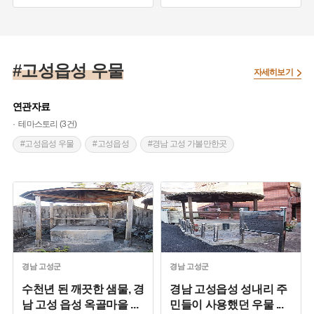
#전라남도 샘과 우물
#고성읍성 우물
자세히보기
연관자료
테마스토리 (3건)
#고성읍성 우물
#고성읍성
#경남 고성 가볼만한곳
경남
고성군
경남
고성군
수천년 된 깨끗한 샘물, 경
경남 고성읍성 성내리 주
남 고성 읍성 옥골마을
...
민들이 사용했던 우물
...