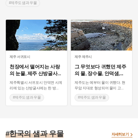
#제주도 샘과 우물
제주
서귀포시
제주
제주시
천장에서 떨어지는 사랑
그 무엇보다 귀했던 제주
의 눈물, 제주 산방굴사
...
의 물, 장수물, 안덕샘,
...
제주특별시 서귀포시 안덕면 사계
제주도는 예부터 물이 귀했다. 현
리에 있는 산방굴사에는 한 방
...
무암 지대로 형성되어 물이 고
...
#제주도 샘과 우물
#제주도 샘과 우물
#한국의 샘과 우물
자세히보기