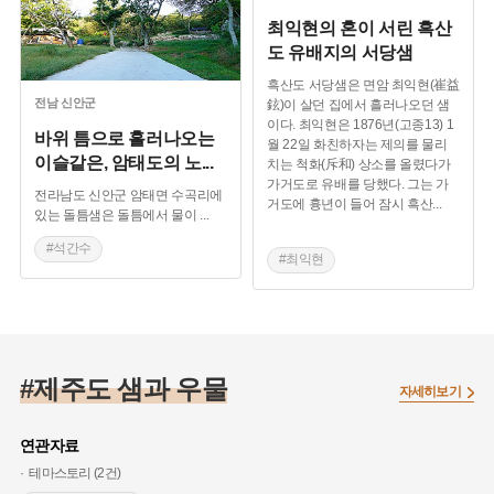
최익현의 혼이 서린 흑산
도 유배지의 서당샘
흑산도 서당샘은 면암 최익현(崔益
전남
신안군
鉉)이 살던 집에서 흘러나오던 샘
이다. 최익현은 1876년(고종13) 1
바위 틈으로 흘러나오는
월 22일 화친하자는 제의를 물리
이슬같은, 암태도의 노
...
치는 척화(斥和) 상소를 올렸다가
가거도로 유배를 당했다. 그는 가
전라남도 신안군 암태면 수곡리에
거도에 흉년이 들어 잠시 흑산
...
있는 돌틈샘은 돌틈에서 물이
...
#석간수
#최익현
#전라남도 샘과 우물
#전라남도 샘과 우물
#신안의 샘과 우물
#신안의 샘과 우물
#제주도 샘과 우물
자세히보기
연관자료
테마스토리 (2건)