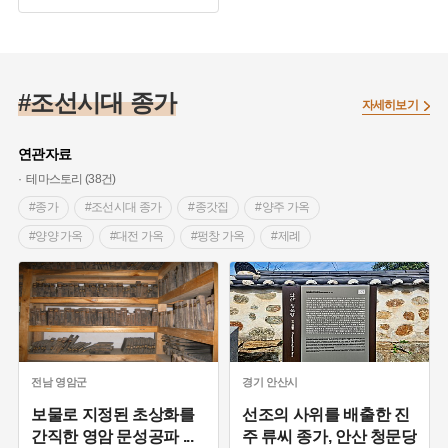
#종갓집
#경기도 종가
#조선시대 종가
자세히보기
연관자료
테마스토리 (38건)
#종가
#조선시대 종가
#종갓집
#양주 가옥
#양양 가옥
#대전 가옥
#펑창 가옥
#제례
#경기도 마을이야기
#경상남도 마을이야기
#드라마 촬영지
#대전 마을이야기
#보성 가옥
#보성 가볼만한곳
#한옥마을
#한국의 민가정원
#나주 가옥
#곡성 가볼만한곳
#기제사
#종가음식
#의정부 지명유래
#울산 가볼만한곳
전남
영암군
경기
안산시
#경상북도 마을이야기
보물로 지정된 초상화를
선조의 사위를 배출한 진
간직한 영암 문성공파
...
주 류씨 종가, 안산 청문당
#경상북도 마을이야기 조선시대 종가