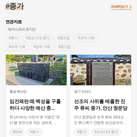
#대한민국임시정부
#백년가게
#외성
#대한애국부인회
#종가
자세히보기
#염전
#종로구
#애민
#갯벌
#온달
#의병활동
#성곽
#허준
#문화유산
#노원구
#농업
#바보온달
연관자료
#설화
#조선 시대 사회
#징채
#항일투쟁
테마스토리 (57건)
#온라인 생활사박물관
#3.1운동
#원호원두표묘역
#박물관
#종가
#조선시대 종가
#종갓집
#근대 가옥
#여성독립운동가
#지역의 오래된 가게
#부산
#장군
#여주 가옥
#양주 가옥
#종가집
#임시의정원
#김마리아
#고구마
#어린이역사콘텐츠
#조선시대 반가
#경주 가옥
#경상북도 양반집
#고구려
#여성 독립운동가
#경기도설화
#독립운동가
#성주 가옥
#대전 가옥
#펑창 가옥
#단지
#내성
#28독립선언
#지명유래
#강동구
#조선시대가옥
#강원도 마을이야기
#제례
#용인의 전설
#끈기
#제주도설화
#전설
#나주
#충청남도 마을이야기
#경기도 마을이야기
#강진
#목민관
#빵지순례
#먼우금
#지명
#풍속
#경상북도 마을이야기
#강릉 가옥
#임실 가옥
충남
예산군
경기
안산시
#바위설화
#왕건
#공예품
#강서구
#전라남도 지명유래
#보성 가옥
#보성 가볼만한곳
#한옥마을
임진왜란 때 백성을 구휼
선조의 사위를 배출한 진
하다 사망한 예산 충
...
주 류씨 종가, 안산 청문당
#상서리 오재호
#여성의원
#용인
#한국의 민가정원
#나주 가옥
#곡성 가볼만한곳
한산이씨는 서천의 옛 지명인 ‘한
안산 청문당은 진주 류씨 16대손
#김종직
#고령 가볼만한곳
#영덕 가옥
산’을 본관으로 하는 성씨로,
...
인 류시회가 건립한 성산공파의
...
#예천 가옥
#경기도 종가
#생가
#제례
#종가
#종가
#조선시대 종가
#함안 가볼만한곳
#의정부 지명유래