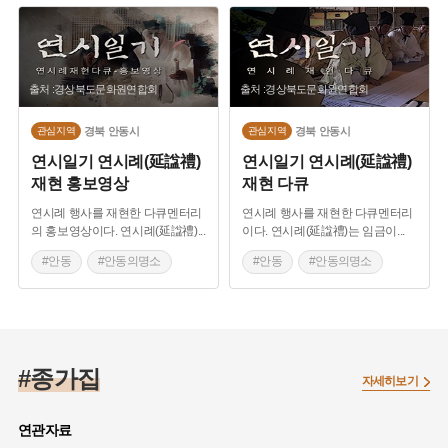
출처 :경상북도문화원연합회
출처 :경상북도문화원연합회
경북
안동시
경북
안동시
관심지역
관심지역
연시일기 연시례(延諡禮)
연시일기 연시례(延諡禮)
재현 홍보영상
재현 다큐
연시례 행사를 재현한 다큐멘터리
연시례 행사를 재현한 다큐멘터리
의 홍보영상이다. 연시례(延諡禮)
...
이다. 연시례(延諡禮)는 임금이
...
#안동
#안동의명소
#안동
#안동의명소
#김계행 선생
#김계행 선생
#보백당 종가
#연시례
#보백당 종가
#연시례
#종가집
자세히보기
연관자료