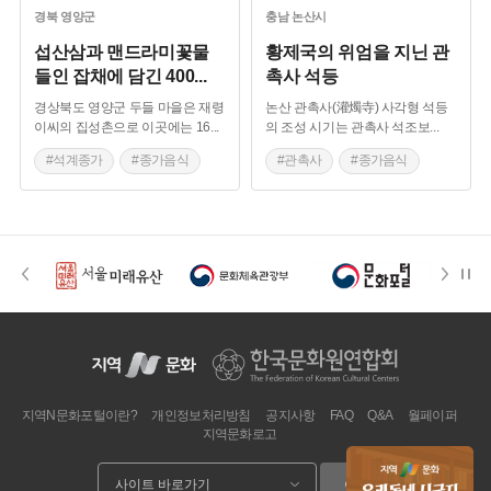
#영양 향토음식
#영천 가볼만한곳
#영주 가옥
경북
영양군
충남
논산시
#전라남도 마을이야기
#종갓집
섭산삼과 맨드라미꽃물
황제국의 위엄을 지닌 관
들인 잡채에 담긴 400
...
촉사 석등
경상북도 영양군 두들 마을은 재령
논산 관촉사(灌燭寺) 사각형 석등
이씨의 집성촌으로 이곳에는 16
...
의 조성 시기는 관촉사 석조보
...
#석계종가
#종가음식
#관촉사
#종가음식
#음식디미방
#충청남도 석등
#영양 향토음식
#고려시대 석등
#경상북도 별미
지역N문화포털이란?
개인정보처리방침
공지사항
FAQ
Q&A
월페이퍼
지역문화로고
이동