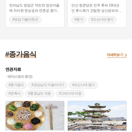
전라남도 영암군 덕진면 영보마을
안산 청문당은 진주 류씨 16대손
#충청북도 마을이야기
#영암 가볼만한곳
에 자리한 문성공파 연촌공 종가
...
인 류시회가 건립한 성산공파의
...
#영암 가옥
#영암 가볼만한곳
#종가
#조선시대 종가
#조선시대 종가
#종갓집
#영암 가옥
#종가음식
자세히보기
연관자료
테마스토리 (8건)
#종가음식
#경상남도 마을이야기
#조선시대 종가
#관촉사
#충청남도 석등
#고려시대 석등
#조선시대
#전라북도
#조선시대가옥
#장수군가옥
#장수 가볼만한곳
#경북 상주
#감
#경상북도 별미
#된장
#고창 가볼만한곳
#전라북도 별미
#석계종가
#음식디미방