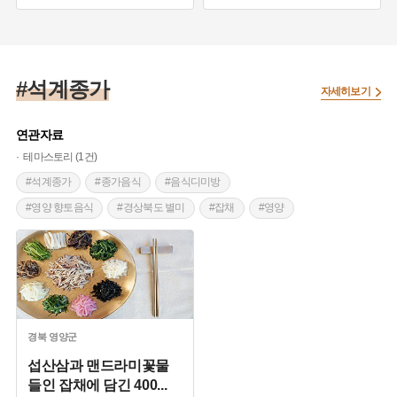
#충청남도 마을이야기
#종갓집
#울산 가볼만한곳
#보은 가옥
#제주도 마을이야기
#대구 가볼만한곳
#조선시대 양반집
#간찰
#영주 가볼만한곳
#영주 가옥
#석계종가
자세히보기
#충청북도 마을이야기
#창녕 조씨
#민속문화재
#문경가볼만한곳
#양주시가옥
#문화재자료
연관자료
#평창군가옥
테마스토리 (1건)
#석계종가
#종가음식
#음식디미방
#영양 향토음식
#경상북도 별미
#잡채
#영양
#도토리죽
#섭산삼
#석류탕
#어만두
#도토리묵
#향토음식
#도토리가루
#만두
#만둣국
#궁궐음식
#인삼
#더덕
#튀김
#궁중음식
#생선살
#반달모양
#양반층
#당면
#광해군
#잔칫상
경북
영양군
섭산삼과 맨드라미꽃물
들인 잡채에 담긴 400
...