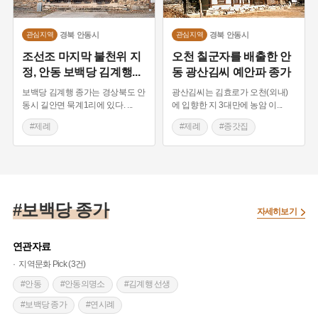
경북
안동시
경북
안동시
관심지역
관심지역
조선조 마지막 불천위 지
오천 칠군자를 배출한 안
정, 안동 보백당 김계행
...
동 광산김씨 예안파 종가
보백당 김계행 종가는 경상북도 안
광산김씨는 김효로가 오천(외내)
동시 길안면 묵계1리에 있다.
...
에 입향한 지 3대만에 농암 이
...
#제례
#제례
#종갓집
#경상북도 마을이야기
#경상북도 마을이야기 조선시
대 종가
#조선시대 종가
#종갓집
#경상북도 마을이야기 조선시
대 종가
#보백당 종가
자세히보기
연관자료
지역문화 Pick (3건)
#안동
#안동의명소
#김계행 선생
#보백당 종가
#연시례