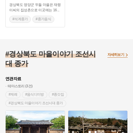
경상북도 영양군 두들 마을은 재령
이씨의 집성촌으로 이곳에는 16
...
#석계종가
#종가음식
#음식디미방
#영양 향토음식
#경상북도 별미
#경상북도 마을이야기 조선시
자세히보기
대 종가
연관자료
테마스토리 (3건)
#제례
#음식디미방
#종갓집
#경상북도 마을이야기 조선시대 종가
#경상북도 마을이야기
#조선시대 종가