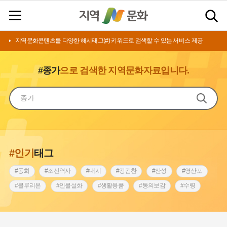
지역문화콘텐츠를 다양한 해시태그(#) 키워드로 검색할 수 있는 서비스 제공
#종가
으로 검색한 지역문화자료입니다.
#인기
태그
#동화
#조선역사
#내시
#강감찬
#산성
#영산포
#블루리본
#인물설화
#생활용품
#동의보감
#수령
#영산강
#인천
#낙성대
#마을
#지역의 설화
#남자현
#황해도
#아차산성
#한의학
#조선시대 문신