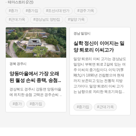
테마스토리 (2건)
#종가
#종가집
#조선시대 반가
#경주 가옥
#근대 가옥
#경상남도 양반집
#밀양 가옥
#영화 촬영지
경남
밀양시
실학 정신이 이어지는 밀
양 퇴로리 이씨고가
밀양 퇴로리 이씨 고가는 경상남도
경북
경주시
밀양시 부북면 퇴로 2길에 있는 여
주 이씨의 종가집이다. 이익구(李
양동마을에서 가장 오래
翊九)가 1890년 건립했으며 현재
된 월성 손씨 종택, 송첨
...
까지 보존되고 있는 전통적 지방
고가이다. 밀양 퇴로리 이씨 고가
경상북도 경주시 강동면 양동마을
는 남향으로 자리한 목조기와집
...
에 위치한 송첨 고택은 경주손씨
...
#종가
#종가집
#종가집
#근대 가옥
#조선시대 반가
#경상남도 양반집
#경주 가옥
#밀양 가옥
#영화 촬영지