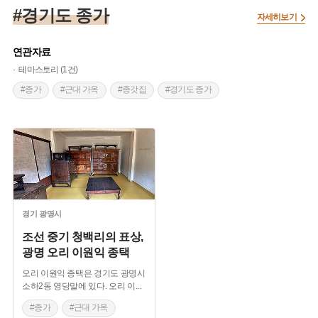
#경기도 종가
자세히보기
연관자료
테마스토리 (1건)
#종가
#근대 가옥
#종갓집
#경기도 종가
경기
광명시
조선 중기 청백리의 표상,
광명 오리 이원익 종택
오리 이원익 종택은 경기도 광명시
소하2동 영당말에 있다. 오리 이
...
#종가
#근대 가옥