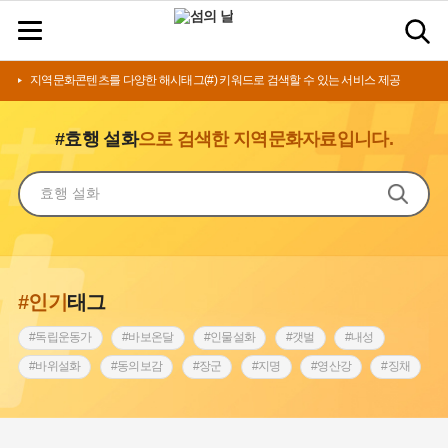
지역문화콘텐츠를 다양한 해시태그(#) 키워드로 검색할 수 있는 서비스 제공
#효행 설화
으로 검색한 지역문화자료입니다.
#인기
태그
#독립운동가
#바보온달
#인물설화
#갯벌
#내성
#바위설화
#동의보감
#장군
#지명
#영산강
#징채
#종로구
#설화
#상서리 오재호
#조선 시대 사회
#단지
#나주
#풍속
#먼우금
#여성의원
#내시
#성곽