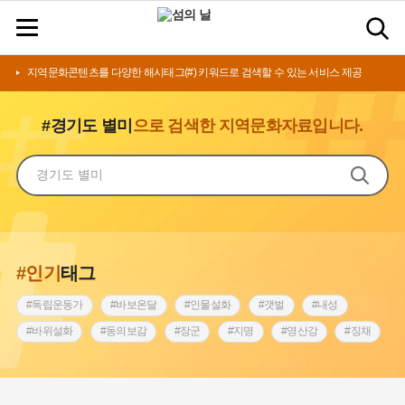
지역문화콘텐츠를 다양한 해시태그(#) 키워드로 검색할 수 있는 서비스 제공
#경기도 별미
으로 검색한 지역문화자료입니다.
#인기
태그
#독립운동가
#바보온달
#인물설화
#갯벌
#내성
#바위설화
#동의보감
#장군
#지명
#영산강
#징채
#종로구
#설화
#상서리 오재호
#조선 시대 사회
#단지
#나주
#풍속
#먼우금
#여성의원
#내시
#성곽