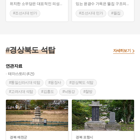
위치한 소우당은 대표적인 의성
...
있는 윤광수 가옥은 뜰집 구조의
...
#조선시대 반가
#조선시대 민가
#뜰집
#경상북도 가옥
#경상북도 가옥
#경상북도 양반집
#의성 가볼만한곳
#경상북도 석탑
자세히보기
연관자료
테마스토리 (4건)
#통일신라시대 석탑
#용장사
#경상북도 석탑
#고려시대 석탑
#김홍도
#낙동강
#찰방
#조선시대 석탑
경북
예천군
경북
포항시