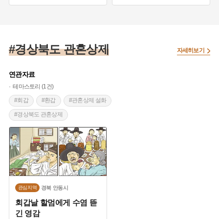
#경상북도 산성
#가야의 산성
#경상도 의병
#경상북도 성곽
#경상북도 산성
#경상북도 관혼상제
자세히보기
연관자료
테마스토리 (1건)
#회갑
#환갑
#관혼상제 설화
#경상북도 관혼상제
경북
안동시
관심지역
회갑날 할멈에게 수염 뜯
긴 영감