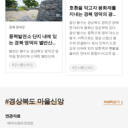
호환을 막고자 봉화제를
지내는 경북 영덕의 광
...
광산 봉수는 경상북도 영덕군 영해
경북
영덕군
면 대리의 봉화산 정상부에 있다.
광산 봉수는 동쪽으로 영덕 대소산
풍력발전소 단지 내에 있
봉수, 서쪽으로는 청송 신법산 봉
는 경북 영덕의 별반산
...
수와 연결된다. 워낙 인적이 드문
깊은 산속에 있어 방호벽과 횃불을
별반산 봉수는 경상북도 영덕군 영
올리던 연대의 원형이 비교적 잘
...
덕읍 창포리에 소재한 별반산에
...
#군사통신제도
#군사통신제도
#연변봉수
#연변봉수
#경상북도 봉수
#경상북도 봉수
#경상북도 마을신앙
자세히보기
연관자료
테마스토리 (13건)