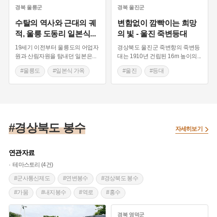
#예천 가볼만한곳
#등대
경북
울릉군
경북
울진군
수탈의 역사와 근대의 궤
변함없이 깜빡이는 희망
적, 울릉 도동리 일본식
...
의 빛 - 울진 죽변등대
19세기 이전부터 울릉도의 어업자
경상북도 울진군 죽변항의 죽변등
원과 산림자원을 탐내던 일본은
...
대는 1910년 건립된 16m 높이의
...
#울릉도
#일본식 가옥
#울진
#등대
#경상북도근대역사
#경상북도근대역사
#경상북도 근대문화유산
#경상북도 근대문화유산
#경상북도 봉수
자세히보기
연관자료
테마스토리 (4건)
#군사통신제도
#연변봉수
#경상북도 봉수
#가뭄
#내지봉수
#역로
#홍수
#포항 가볼만한곳
경북
영덕군