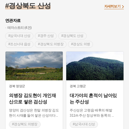
#대한민국임시정부
#백년가게
#외성
#대한애국부인회
#경상북도 산성
자세히보기
#염전
#종로구
#애민
#갯벌
#온달
#의병활동
#성곽
#허준
#문화유산
#노원구
#농업
#바보온달
연관자료
#설화
#조선 시대 사회
#징채
#항일투쟁
테마스토리 (4건)
#온라인 생활사박물관
#3.1운동
#원호원두표묘역
#박물관
#삼국시대 산성
#경주 산성
#경상북도 산성
#여성독립운동가
#지역의 오래된 가게
#부산
#장군
#조선시대 읍성
#경상북도 의병장
#경상도 의병
#임시의정원
#김마리아
#고구마
#어린이역사콘텐츠
#가야의 산성
#경상북도 성곽
#고구려
#여성 독립운동가
#경기도설화
#독립운동가
#단지
#내성
#28독립선언
#지명유래
#강동구
#용인의 전설
#끈기
#제주도설화
#전설
#나주
#강진
#목민관
#빵지순례
#먼우금
#지명
#풍속
경북
영양군
경북
고령군
#바위설화
#왕건
#공예품
#강서구
#전라남도 지명유래
의병장 김도현이 개인재
대가야의 흔적이 남아있
산으로 쌓은 검산성
는 주산성
#상서리 오재호
#여성의원
#용인
영양의 검산성은 한말 의병장 김도
주산성은 고령읍 배후의 해발
현이 사재를 들여 쌓은 산성이다
...
311m 주산 정상부와 동쪽의
...
#경상북도 의병장
#삼국시대 산성