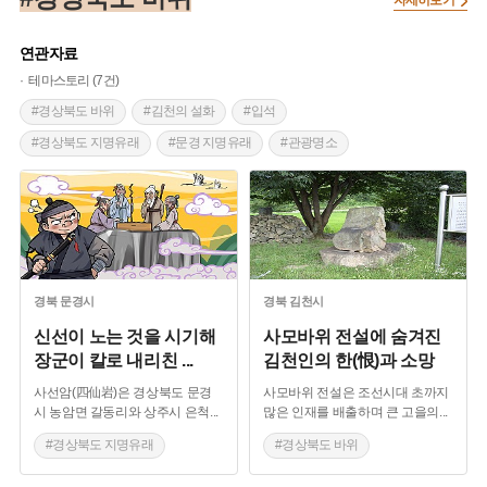
연관자료
테마스토리 (7건)
#경상북도 바위
#김천의 설화
#입석
#경상북도 지명유래
#문경 지명유래
#관광명소
#경관이 아름다운곳
#계곡이 아름다운곳
#자연여행지
경북
문경시
경북
김천시
신선이 노는 것을 시기해
사모바위 전설에 숨겨진
장군이 칼로 내리친
...
김천인의 한(恨)과 소망
사선암(四仙岩)은 경상북도 문경
사모바위 전설은 조선시대 초까지
시 농암면 갈동리와 상주시 은척
...
많은 인재를 배출하며 큰 고을의
...
#경상북도 지명유래
#경상북도 바위
#문경 지명유래
#김천의 설화