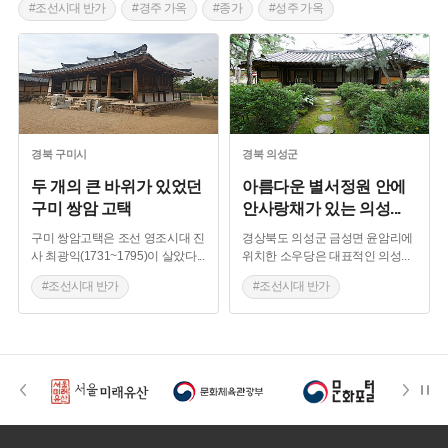
#조선시대 반가
#경주 가옥
#종가
#성주 가옥
#향토음식
#경북 포항
#죽도시장
#조선시대 양반집
#영양 가옥
#영덕 가옥
#오래된 식당
#꽁치
#안동 가옥
#경주 가볼만한곳
#영주 가볼만한곳
#역사여행
#포항 가볼만한곳
#힐링여행
#경상북도 가옥
#의성 가볼만한곳
#봉화 가옥
경북
구미시
경북
의성군
두 개의 큰 바위가 있었던
아름다운 별서정원 안에
구미 쌍암 고택
안사랑채가 있는 의성
...
구미 쌍암고택은 조선 영조시대 진
경상북도 의성군 금성면 윤암리에
사 최광익(1731~1795)이 살았다
...
위치한 소우당은 대표적인 의성
...
#조선시대 반가
#조선시대 반가
#근대 가옥
#경상북도 가옥
#경상북도 양반집
#경상북도 양반집
#의성 가볼만한곳