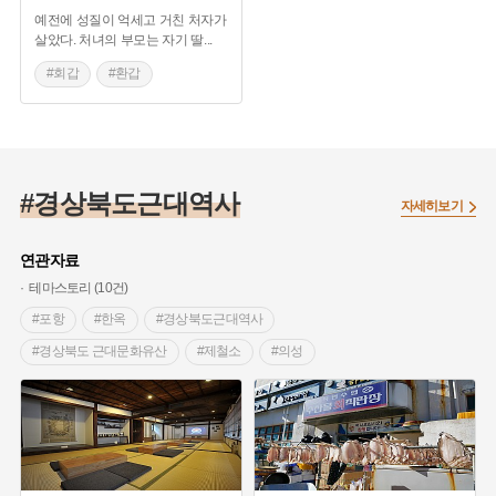
예전에 성질이 억세고 거친 처자가
살았다. 처녀의 부모는 자기 딸
...
#회갑
#환갑
#관혼상제 설화
#경상북도 관혼상제
#경상북도근대역사
자세히보기
연관자료
테마스토리 (10건)
#포항
#한옥
#경상북도근대역사
#경상북도 근대문화유산
#제철소
#의성
#울릉도
#일본식 가옥
#울진
#교회
#근대종교시설
#청도
#근현대인물공간
#안동
#영주
#근대유산거리
#영주 가볼만한곳
#독립운동
#예천