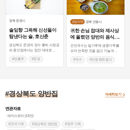
#보양식
#청송
#국밥
#경북 영천
#영천 가볼만한곳
#영덕 가볼만한곳
#게요리
#과일
#여름별미
#참외
#울릉 향토음식
경북
문경시
경북
안동시
관심지역
#제철 해산물
#전통간식
#엿
#해산물
솔잎향 그윽해 신선들이
귀한 손님 접대와 제사상
탐낸다는 술, 호산춘
에 올렸던 양반의 음식,
...
#울진 향토음식
#안동 향토음식
#애호박
#무
경상북도 문경의 장수 황씨 사정공
건진국수는 밀가루에 생콩가루를
#제사음식
#전통음료
#발효음식
#종가음식
파 종갓집에서는 집안 대대로
...
섞어 반죽한 것을 얇고 가늘게
...
#경북 상주
#감
#곶감
#한국의 농작물
#전통주
#문경
#국수
#안동 향토음식
#상주 가볼만한곳
#시도무형유산
#조선3대명주
#경상북도 별미
#경상북도 별미
#가자미식해
#생선
#농어
#시장음식
#순대
#경북 예천
#예천 가볼만한곳
#울진
#대게
#칠곡군
#김천
#영조
#탕평채
#경상북도 양반집
자세히보기
#영주
#탕평정책
#국수
#더덕
#경북 영양
#음식디미방
#영양 향토음식
연관자료
#경북 청도
#미꾸라지
#탕요리
#추어탕
테마스토리 (18건)
#석계종가
#김치
#전통음식
#물회
#근대 가옥
#경상북도 양반집
#영주 가옥
#구룡포
#고등어
#닭고기
#백숙