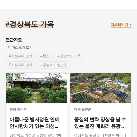
#경상북도 바위
#경상북도 가옥
자세히보기
연관자료
테마스토리 (2건)
#조선시대 민가
#뜰집
#경상북도 가옥
#조선시대 반가
#경상북도 양반집
#의성 가볼만한곳
경북
의성군
경북
울진군
아름다운 별서정원 안에
뜰집의 변화 양상을 볼 수
안사랑채가 있는 의성
...
있는 울진 매화리 윤광
...
경상북도 의성군 금성면 윤암리에
경상북도 울진군 매화면 매화리에