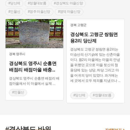
#당산제
#정월대보름
#경상북도 마을신앙
#인물신
#영주 마을신앙
#영덕 마을신앙
#풍물굿
#안동 마을신앙
#김천 마을신앙
경북
고령군
#서낭제
#강원도 마을신앙
#경산 마을신앙
경상북도 고령군 쌍림면
#경상북도 마을이야기
#만오제
#문경 마을신앙
용2리 당산제
#울진 마을신앙
#청도 마을신앙
경상북도 고령군 쌍림면 용2리는
경북
영주시
미숭산의 산기슭에 있는 산촌마을
이다. 용2리 마을에는 마을의 안녕
경상북도 영주시 순흥면
을 위했던 곳으로 마을 뒷산의 청
배점리 배점마을 배충
...
용당에 있는 상당, 하당 그리고 마
을 어귀의 당이 있었다. 과거에는
경상북도 영주시 순흥면 배점리 배
세 곳에서 모두 제의를 지냈으나
...
점마을에서 이 마을에서 실제
...
#인물신
#당산제
#정월대보름
#경상북도 마을신앙
#경상북도 마을신앙
#영주 마을신앙
#경상북도 바위
자세히보기