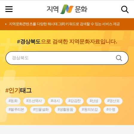
지역문화콘텐츠를 다양한 해시태그(#) 키워드로 검색할 수 있는 서비스 제공
#경상북도
으로 검색한 지역문화자료입니다.
#인기
태그
#동화
#조선역사
#내시
#강감찬
#산성
#영산포
#블루리본
#인물설화
#생활용품
#동의보감
#수령
#영산강
#인천
#낙성대
#마을
#지역의 설화
#남자현
#황해도
#아차산성
#한의학
#조선시대 문신