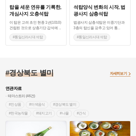
탑을 세운 연유를 기록한,
석탑양식 변화의 시작, 법
개심사지 오층석탑
광사지 삼층석탑
이 탑은 고려 초인 현종 1년(1010)
법광사지 삼층석탑은 이중기단과
건립된 것으로 상층기단 갑석에
...
3층의 탑신을 갖추고 있어 통
...
#통일신라시대 석탑
#통일신라시대 석탑
#고려시대 석탑
#경상북도 석탑
#경상북도 석탑
#경상북도 별미
자세히보기
연관자료
테마스토리 (46건)
#진상품
#이색음식
#경상북도 별미
#한국농작물
#돼지고기
#나물
#간식
#떡
#전통주
#문경
#경주
#찜요리
#문어
#특산물
#울릉도
#포항
#과메기